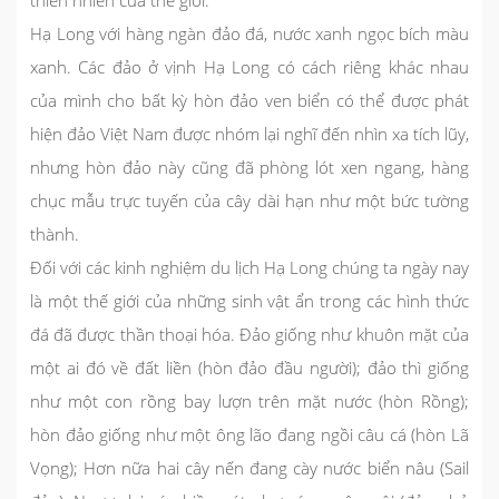
thiên nhiên của thế giới.
Hạ Long với hàng ngàn đảo đá, nước xanh ngọc bích màu
xanh. Các đảo ở vịnh Hạ Long có cách riêng khác nhau
của mình cho bất kỳ hòn đảo ven biển có thể được phát
hiện đảo Việt Nam được nhóm lại nghĩ đến nhìn xa tích lũy,
nhưng hòn đảo này cũng đã phòng lót xen ngang, hàng
chục mẫu trực tuyến của cây dài hạn như một bức tường
thành.
Đối với các kinh nghiệm du lịch Hạ Long chúng ta ngày nay
là một thế giới của những sinh vật ẩn trong các hình thức
đá đã được thần thoại hóa. Đảo giống như khuôn mặt của
một ai đó về đất liền (hòn đảo đầu người); đảo thì giống
như một con rồng bay lượn trên mặt nước (hòn Rồng);
hòn đảo giống như một ông lão đang ngồi câu cá (hòn Lã
Vọng); Hơn nữa hai cây nến đang cày nước biển nâu (Sail