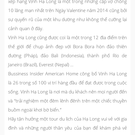
xếp hạng Vịnh Hạ Long là một trong những cặp vợ chồng
10 lãng mạn nhất trên Ngày Valentine năm 2014 cũng bởi
sự quyến rũ của một khu dường như không thể cưỡng lại
cảnh quan ở đây.
Vịnh Hạ Long cũng được coi là một trong 12 địa điểm trên
thế giới để chụp ảnh đẹp với Bora Bora hòn đảo thiên
đường (Pháp), đảo Bali (Indonesia), thành phố Rio de
Janeiro (Brazil), Everest (Nepal) …
Bussiness Insider American Home công bố Vịnh Hạ Long
là 26 trong số 100 vị trí hàng đầu để đạt được trong cuộc
sống. Vịnh Hạ Long là nơi mà du khách nên mọi người đến
và “trải nghiệm một đêm lênh đênh trên một chiếc thuyền
buồm ngoài khơi bờ biển.”
Hãy tận hưởng một tour du lịch của Hạ Long vui vẻ với gia
đình và những người thân yêu của bạn để khám phá vẻ