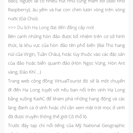
đảo); Ngược lại có nhiều nút như cúng mâm xôi (đảo nhỏ
Raspberry); âu yếm và hai con chim lượn vòng trên sóng
nước (Gà Chọi).
>>>
Du lịch Hạ Long đạt đến đẳng cấp mới
Bên cạnh những hòn đảo được bổ nhiệm trên cơ sở hình
thức, là khu vực của hòn đảo tên phổ biến (Bai Tho hang
núi của Virgin, Tuần Châu), hoặc tùy thuộc vào các đặc sản
của đảo hoặc biển quanh đảo (Hòn Ngọc Vừng, Hòn Ant
vàng, Đảo Khỉ …)
Trang web cộng đồng VirtualTourist đó sẽ là một chuyến
đi đến Hạ Long tuyệt vời nếu bạn nổi trên vịnh Hạ Long
bằng xuồng KaiAC để khám phá những hang động và các
làng đánh cá ở vịnh hoặc chỉ cần xem mặt trời mọc ở vịnh
đã được truyền thông thế giới Cô thổ lộ.
Trước đây tạp chí nổi tiếng của Mỹ National Geographic