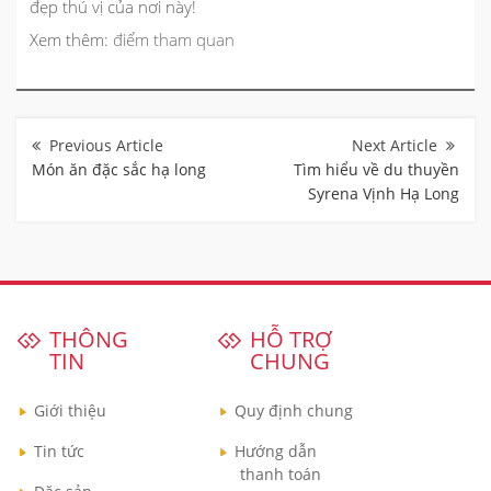
đẹp thú vị của nơi này!
Xem thêm:
điểm tham quan
Điều
hướng
bài
Món ăn đặc sắc hạ long
Tìm hiểu về du thuyền
viết
Syrena Vịnh Hạ Long
THÔNG
HỖ TRỢ
TIN
CHUNG
Giới thiệu
Quy định chung
Tin tức
Hướng dẫn
thanh toán