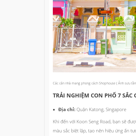
Các căn nhà mang phong cách Shophouse ( Ảnh sưu tầm
TRẢI NGHIỆM CON PHỐ 7 SẮC
Địa chỉ:
Quận Katong, Singapore
Khi đến với Koon Seng Road, bạn sẽ đượ
màu sắc biệt lập, tạo nên hiệu ứng ấn tư