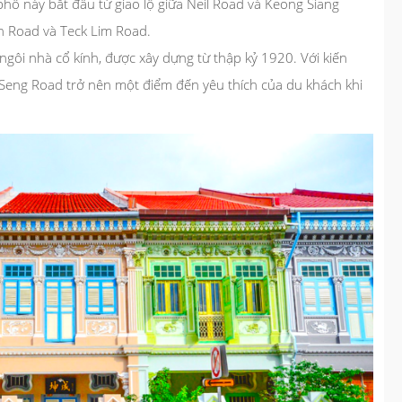
hố này bắt đầu từ giao lộ giữa Neil Road và Keong Siang
on Road và Teck Lim Road.
ngôi nhà cổ kính, được xây dựng từ thập kỷ 1920. Với kiến
 Seng Road trở nên một điểm đến yêu thích của du khách khi