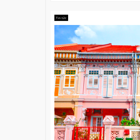
Tin tức