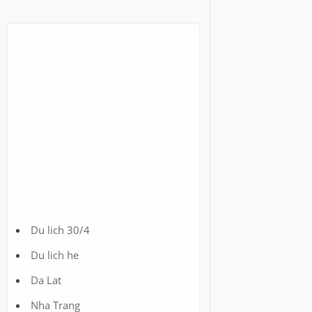
Du lich 30/4
Du lich he
Da Lat
Nha Trang