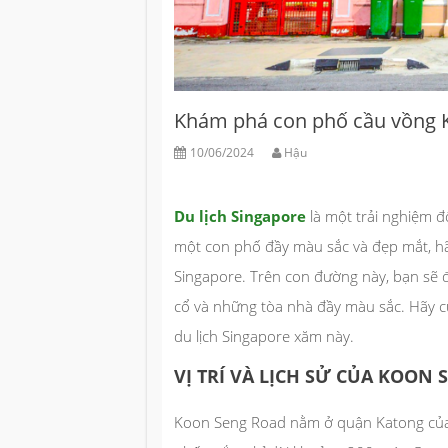
Khám phá con phố cầu vồng K
10/06/2024
Hậu
Du lịch Singapore
là một trải nghiệm
một con phố đầy màu sắc và đẹp mắt, h
Singapore. Trên con đường này, bạn sẽ 
cổ và những tòa nhà đầy màu sắc. Hãy 
du lịch Singapore xăm này.
VỊ TRÍ VÀ LỊCH SỬ CỦA KOON
Koon Seng Road nằm ở quận Katong của 