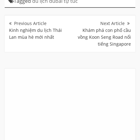
Tagged
du lịch dubai tự túc
Điều
hướng
bài
Kinh nghiệm du lịch Thái
Khám phá con phố cầu
viết
Lan mùa hè mới nhất
vồng Koon Seng Road nổi
tiếng Singapore