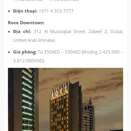
Điện thoại:
+971 4 353 7777
Rove Downtown
Địa chỉ:
312 Al Mustaqbal Street, Zabeel 2, Dubai,
United Arab Emirates
Giá phòng:
Từ 350AED – 550AED (khoảng 2.425.000 –
3.812.000VND)