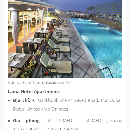
Khách sạn Fraser Suites Dubai (ảnh sưu tầm)
Lama Hotel Apartments
Địa chỉ:
Al Mankhool, Sheikh Zayed Road, Bur Dubai,
Dubai, United Arab Emirates
Giá phòng:
Từ 250AED – 600AED (khoảng
1.732.000VND – 4.158.000VND)