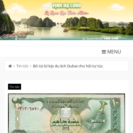
Skip
to
content
MENU
Tin tức
Bỏ túi bí kíp du lịch Dubai cho hội tự túc
Tin tức