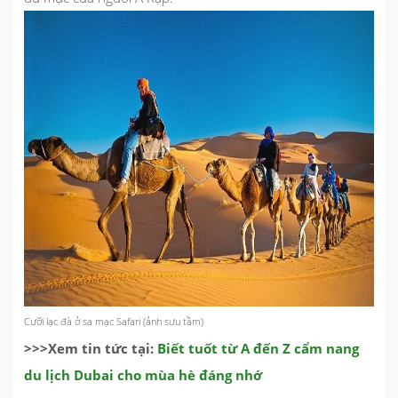
Cưỡi lạc đà ở sa mạc Safari (ảnh sưu tầm)
>>>Xem tin tức tại:
Biết tuốt từ A đến Z cẩm nang
du lịch Dubai cho mùa hè đáng nhớ