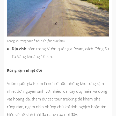
Không khí trong sạch ở bãi biển (ảnh sưu tầm)
Địa chỉ:
nằm trong Vườn quốc gia Ream, cách Cổng Sư
Tử Vàng khoảng 10 km.
Rừng rậm nhiệt đới
Vườn quốc gia Ream là nơi sở hữu những khu rừng rậm
nhiệt đới nguyên sinh với nhiều loài cây quý hiếm và động
vật hoang dã. tham dự các tour trekking để khám phá
rừng rậm, ngắm nhìn những chú khỉ tinh nghịch hoặc tìm
hiểu về hệ sinh thái đa dạng của nơi đây.