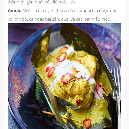
thành thị gần nhất với điểm du lịch
Amok:
Món ca ri truyền thống của Campuchia được nấu
với thịt bò, cá hoặc hải sản, dừa, và các loại thảo mộc.