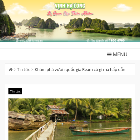
Skip
to
content
MENU
Tin tức
Khám phá vườn quốc gia Ream có gì mà hấp dẫn
Tin tức