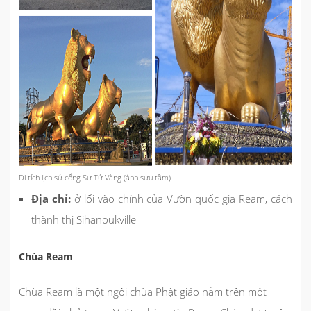
Di tích lịch sử cổng Sư Tử Vàng (ảnh sưu tầm)
Địa chỉ:
ở lối vào chính của Vườn quốc gia Ream, cách
thành thị Sihanoukville
Chùa Ream
Chùa Ream là một ngôi chùa Phật giáo nằm trên một