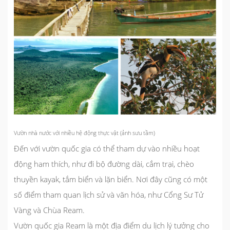
Vườn nhà nước với nhiều hệ động thực vật (ảnh sưu tầm)
Đến với vườn quốc gia có thể tham dự vào nhiều hoạt
động ham thích, như đi bộ đường dài, cắm trại, chèo
thuyền kayak, tắm biển và lặn biển. Nơi đây cũng có một
số điểm tham quan lịch sử và văn hóa, như Cổng Sư Tử
Vàng và Chùa Ream.
Vườn quốc gia Ream là một địa điểm du lịch lý tưởng cho