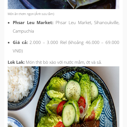
Món ăn thơm ngon (Ảnh sưu tầm)
Phsar Leu Market:
Phsar Leu Market, Sihanoukville,
Campuchia
Giá cả:
2.000 – 3.000 Riel (khoảng 46.000 – 69.000
VNĐ)
Lok Lak:
Món thịt bò xào với nước mắm, ớt và sả.