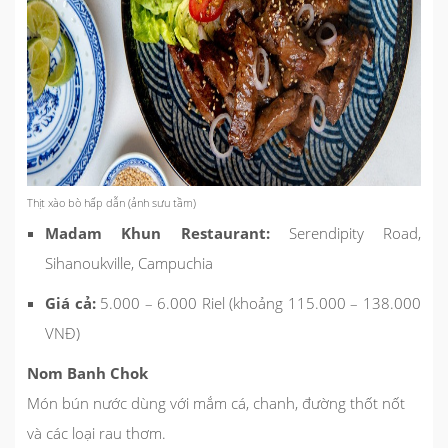
Thịt xào bò hấp dẫn (ảnh sưu tầm)
Madam Khun Restaurant:
Serendipity Road,
Sihanoukville, Campuchia
Giá cả:
5.000 – 6.000 Riel (khoảng 115.000 – 138.000
VNĐ)
Nom Banh Chok
Món bún nước dùng với mắm cá, chanh, đường thốt nốt
và các loại rau thơm.