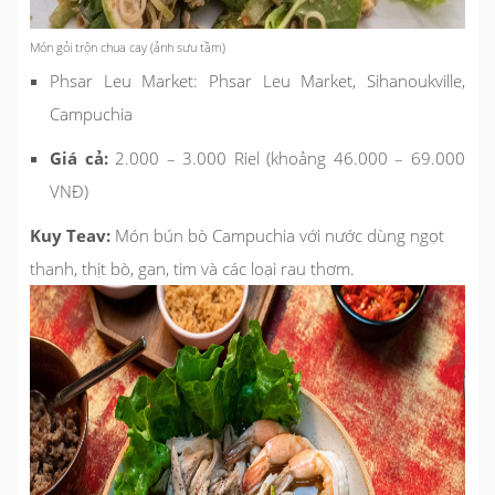
Món gỏi trộn chua cay (ảnh sưu tầm)
Phsar Leu Market: Phsar Leu Market, Sihanoukville,
Campuchia
Giá cả:
2.000 – 3.000 Riel (khoảng 46.000 – 69.000
VNĐ)
Kuy Teav:
Món bún bò Campuchia với nước dùng ngọt
thanh, thịt bò, gan, tim và các loại rau thơm.