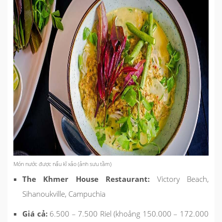
Món nước được nấu kĩ xảo (ảnh sưu tầm)
The Khmer House Restaurant:
Victory Beach,
Sihanoukville, Campuchia
Giá cả:
6.500 – 7.500 Riel (khoảng 150.000 – 172.000