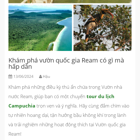
Khám phá vườn quốc gia Ream có gì mà
hấp dẫn
13/06/2024
Hậu
Khám phá những điều kỳ thú ẩn chứa trong Vườn nhà
nước Ream, giúp bạn có một chuyến
tour du lịch
Campuchia
trọn vẹn và ý nghĩa. Hãy cùng
đắm chìm vào
tự nhiên hoang dại, tận hưởng bầu không khí trong lành
và trải nghiệm những hoạt động thích tại Vườn quốc gia
Ream!