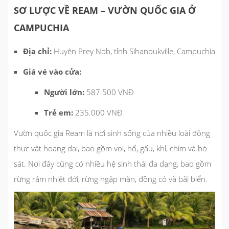
SƠ LƯỢC VỀ REAM – VƯỜN QUỐC GIA Ở
CAMPUCHIA
Địa chỉ:
Huyện Prey Nob, tỉnh Sihanoukville, Campuchia
Giá vé vào cửa:
Người lớn:
587.500 VNĐ
Trẻ em:
235.000 VNĐ
Vườn quốc gia Ream là nơi sinh sống của nhiều loài động
thực vật hoang dại, bao gồm voi, hổ, gấu, khỉ, chim và bò
sát. Nơi đây cũng có nhiều hệ sinh thái đa dạng, bao gồm
rừng rậm nhiệt đới, rừng ngập mặn, đồng cỏ và bãi biển.