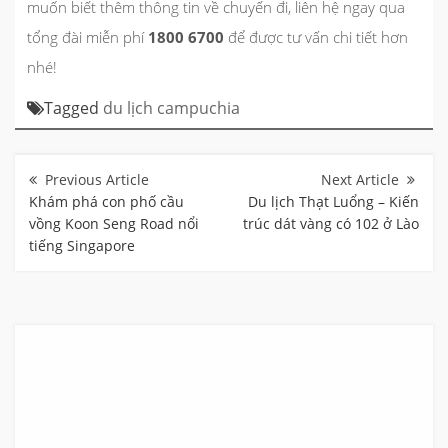
muốn biết thêm thông tin về chuyến đi, liên hệ ngay qua
tổng đài miễn phí
1800 6700
để được tư vấn chi tiết hơn
nhé!
Tagged
du lịch campuchia
Điều
hướng
bài
Khám phá con phố cầu
Du lịch Thạt Luổng – Kiến
viết
vồng Koon Seng Road nổi
trúc dát vàng có 102 ở Lào
tiếng Singapore