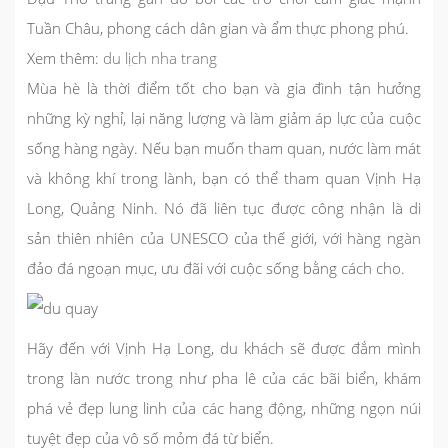
Tuần Châu, phong cách dân gian và ẩm thực phong phú.
Xem thêm:
du lịch nha trang
Mùa hè là thời điểm tốt cho bạn và gia đình tận hưởng
những kỳ nghỉ, lại năng lượng và làm giảm áp lực của cuộc
sống hàng ngày. Nếu bạn muốn tham quan, nước làm mát
và không khí trong lành, bạn có thể tham quan Vịnh Hạ
Long, Quảng Ninh. Nó đã liên tục được công nhận là di
sản thiên nhiên của UNESCO của thế giới, với hàng ngàn
đảo đá ngoạn mục, ưu đãi với cuộc sống bằng cách cho.
Hãy đến với Vịnh Hạ Long, du khách sẽ được đắm mình
trong làn nước trong như pha lê của các bãi biển, khám
phá vẻ đẹp lung linh của các hang động, những ngọn núi
tuyệt đẹp của vô số mỏm đá từ biển.