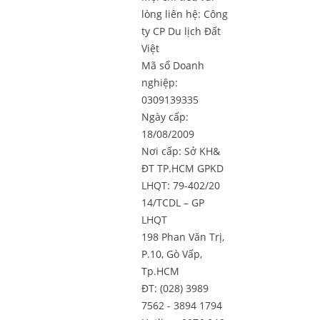
lòng liên hệ:
Công
ty CP Du lịch Đất
Việt
Mã số Doanh
nghiệp:
0309139335
Ngày cấp:
18/08/2009
Nơi cấp: Sở KH&
ĐT TP.HCM GPKD
LHQT: 79-402/20
14/TCDL – GP
LHQT
198 Phan Văn Trị,
P.10, Gò Vấp,
Tp.HCM
ĐT: (028) 3989
7562 - 3894 1794