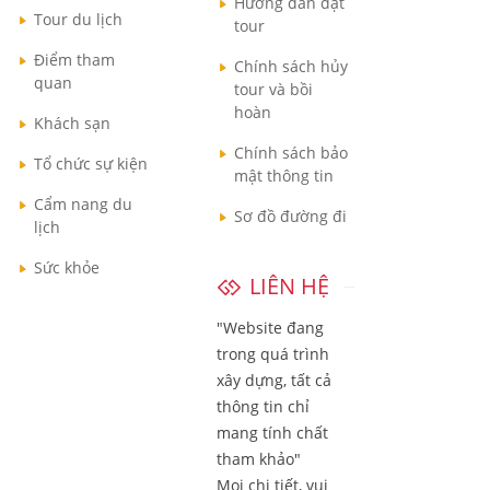
Hướng dẫn đặt
Tour du lịch
tour
Điểm tham
Chính sách hủy
quan
tour và bồi
hoàn
Khách sạn
Chính sách bảo
Tổ chức sự kiện
mật thông tin
Cẩm nang du
Sơ đồ đường đi
lịch
Sức khỏe
LIÊN HỆ
"Website đang
trong quá trình
xây dựng, tất cả
thông tin chỉ
mang tính chất
tham khảo"
Mọi chi tiết, vui