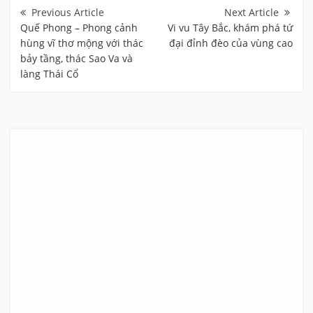
Điều
hướng
bài
Quế Phong – Phong cảnh
Vi vu Tây Bắc, khám phá tứ
viết
hùng vĩ thơ mộng với thác
đại đỉnh đèo của vùng cao
bảy tầng, thác Sao Va và
làng Thái Cổ