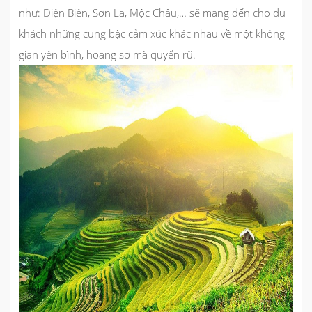
như: Điện Biên, Sơn La, Mộc Châu,… sẽ mang đến cho du
khách những cung bậc cảm xúc khác nhau về một không
gian yên bình, hoang sơ mà quyến rũ.