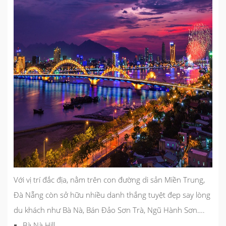
Với vị trí đắc địa, nằm trên con đường di sản Miền Trung,
Đà Nẵng còn sở hữu nhiều danh thắng tuyệt đẹp say lòng
du khách như Bà Nà, Bán Đảo Sơn Trà, Ngũ Hành Sơn….
Bà Nà Hill