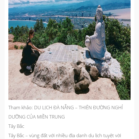
Tham khảo:
DU LỊCH ĐÀ NẴNG – THIÊN ĐƯỜNG NGHỈ
DƯỠNG CỦA MIỀN TRUNG
Tây Bắc
Tây Bắc – vùng đất với nhiều địa danh du lịch tuyệt vời