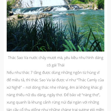
Thác Sao Va nước chảy mượt mà, yêu kiều như hình dáng
cô gái Thái
Nếu như thác 7 tầng được dùng những ngôn từ hùng vĩ
để miêu tả, thì thác Sao Va lại được ví như “Thác Camly của
xứ Nghệ” – nơi dòng thác nhẹ nhàng, êm ái không khác gì
nàng thiếu nữ dịu dàng, ngây thơ. Để bảo vệ “nàng thơ”,
xung quanh là khung cảnh rừng núi đại ngàn với những
tán cây cổ thụ giống như những chàng trai sương gió miền