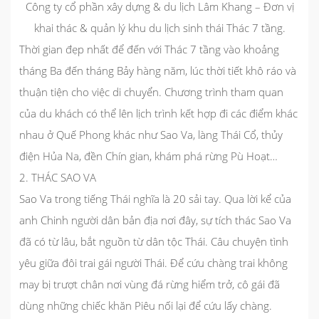
Công ty cổ phần xây dựng & du lịch Lâm Khang – Đơn vị
khai thác & quản lý khu du lịch sinh thái Thác 7 tầng.
Thời gian đẹp nhất để đến với Thác 7 tầng vào khoảng
tháng Ba đến tháng Bảy hàng năm, lúc thời tiết khô ráo và
thuận tiện cho việc di chuyển. Chương trình tham quan
của du khách có thể lên lịch trình kết hợp đi các điểm khác
nhau ở Quế Phong khác như Sao Va, làng Thái Cổ, thủy
điện Hủa Na, đền Chín gian, khám phá rừng Pù Hoạt…
2. THÁC SAO VA
Sao Va trong tiếng Thái nghĩa là 20 sải tay. Qua lời kể của
anh Chinh người dân bản địa nơi đây, sự tích thác Sao Va
đã có từ lâu, bắt nguồn từ dân tộc Thái. Câu chuyện tình
yêu giữa đôi trai gái người Thái. Để cứu chàng trai không
may bị trượt chân nơi vùng đá rừng hiểm trở, cô gái đã
dùng những chiếc khăn Piêu nối lại để cứu lấy chàng.