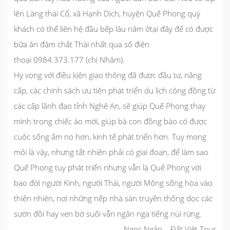
lên Làng thái Cổ, xã Hạnh Dịch, huyện Quế Phong quý
khách có thể liên hệ đầu bếp lâu năm ởtại đây để có được
bữa ăn đậm chất Thái nhất qua số điện
thoại
0984.373.177 (chị Nhâm)
.
Hy vọng với điều kiện giao thông đã được đầu tư, nâng
cấp, các chính sách ưu tiên phát triển du lịch cộng đồng từ
các cấp lãnh đạo tỉnh Nghệ An, sẽ giúp Quế Phong thay
mình trong chiếc áo mới, giúp bà con đồng bào có được
cuộc sống ấm no hơn, kinh tế phát triển hơn. Tuy mong
mỏi là vậy, nhưng tất nhiên phải có giai đoạn, để làm sao
Quế Phong tuy phát triển nhưng vẫn là Quế Phong với
bao đời người Kinh, người Thái, người Mông sống hòa vào
thiên nhiên, nơi những nếp nhà sàn truyền thống dọc các
sườn đồi hay ven bờ suối vẫn ngân nga tiếng núi rừng.
Ngọc Ngân – Đất Việt Tour