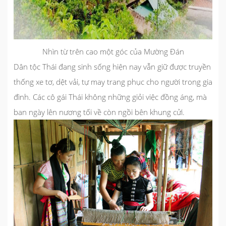
Nhìn từ trên cao một góc của Mường Đán
Dân tộc Thái đang sinh sống hiện nay vẫn giữ được truyền
thống xe tơ, dệt vải, tự may trang phục cho người trong gia
đình. Các cô gái Thái không những giỏi việc đồng áng, mà
ban ngày lên nương tối về còn ngồi bên khung cửi.