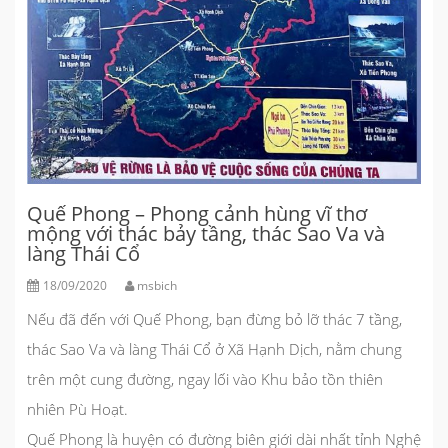
Quế Phong – Phong cảnh hùng vĩ thơ
mộng với thác bảy tầng, thác Sao Va và
làng Thái Cổ
18/09/2020
msbich
Nếu đã đến với Quế Phong, bạn đừng bỏ lỡ thác 7 tầng,
thác Sao Va và làng Thái Cổ ở Xã Hạnh Dịch, nằm chung
trên một cung đường, ngay lối vào Khu bảo tồn thiên
nhiên Pù Hoạt.
Quế Phong là huyện có đường biên giới dài nhất tỉnh Nghệ