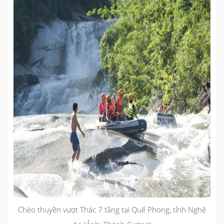
Chèo thuyền vượt Thác 7 tầng tại Quế Phong, tỉnh Nghệ