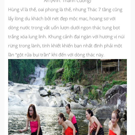
An (Ảnh: Thành Cường)
Hùng vĩ là thế, oai phong là thế, nhưng Thác 7 tầng cũng
lấy lòng du khách bởi nét đẹp mộc mạc, hoang sơ với
dòng nước trong vắt uốn lượn dưới ngọn thác tung bọt
trắng xóa lung linh. Khung cảnh đại ngàn với hương vị núi
rừng trong lành, tinh khiết khiến bạn nhất định phải một
lần “gột rửa bụi trần” khi đến với dòng thác này.