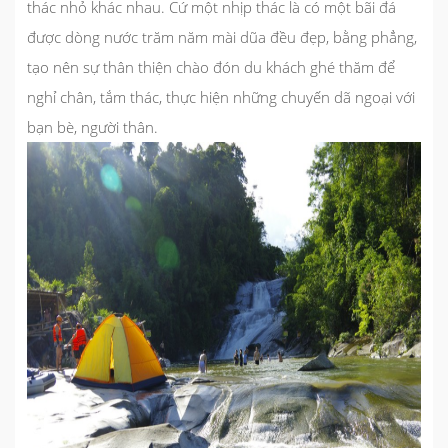
thác nhỏ khác nhau. Cứ một nhịp thác là có một bãi đá
được dòng nước trăm năm mài dũa đều đẹp, bằng phẳng,
tạo nên sự thân thiện chào đón du khách ghé thăm để
nghỉ chân, tắm thác, thực hiện những chuyến dã ngoại với
bạn bè, người thân.