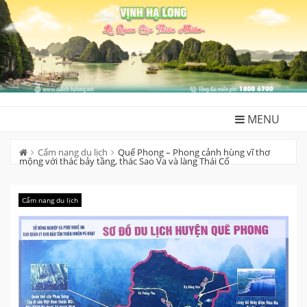
Skip
to
content
MENU
Cẩm nang du lịch
Quế Phong – Phong cảnh hùng vĩ thơ
mộng với thác bảy tầng, thác Sao Va và làng Thái Cổ
Cẩm nang du lịch