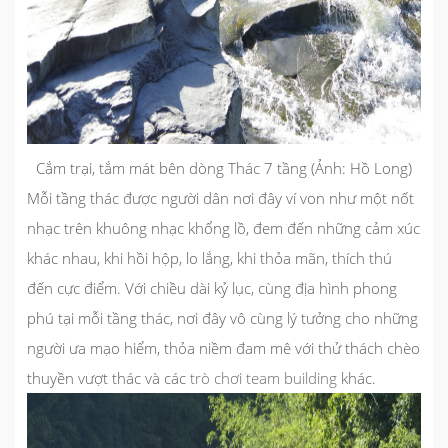
Cắm trại, tắm mát bên dòng Thác 7 tầng (Ảnh: Hồ Long)
Mỗi tầng thác được người dân nơi đây ví von như một nốt
nhạc trên khuông nhạc khổng lồ, đem đến những cảm xúc
khác nhau, khi hồi hộp, lo lắng, khi thỏa mãn, thích thú
đến cực điểm. Với chiều dài kỷ lục, cùng địa hình phong
phú tại mỗi tầng thác, nơi đây vô cùng lý tưởng cho những
người ưa mạo hiểm, thỏa niềm đam mê với thử thách chèo
thuyền vượt thác và các
trò chơi team building
khác.