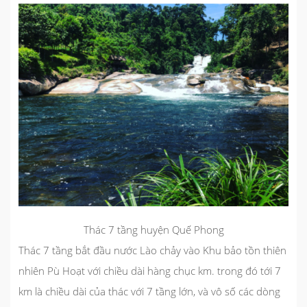
Thác 7 tầng huyện Quế Phong
Thác 7 tầng bắt đầu nước Lào chảy vào Khu bảo tồn thiên
nhiên Pù Hoạt với chiều dài hàng chục km. trong đó tới 7
km là chiều dài của thác với 7 tầng lớn, và vô số các dòng