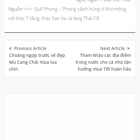
Nguồn >>>
Quế Phong – Phong cảnh hùng vĩ thơ mộng
với thác 7 tầng, thác Sao Va và làng Thái Cổ
Điều
hướng
bài
Choáng ngợp trước vẻ đẹp
Tham khảo các địa điểm
viết
Mù Cang Chải mùa lúa
trong nước cho cả nhà tận
chín
hưởng mùa Tết hoàn hảo