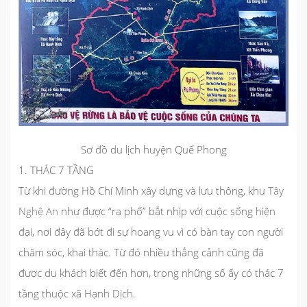
Sơ đồ du lịch huyện Quế Phong
1. THÁC 7 TẦNG
Từ khi đường Hồ Chí Minh xây dựng và lưu thông, khu
Tây
Nghệ An
như được “ra phố” bắt nhịp với cuộc sống hiện
đại, nơi đây đã bớt đi sự hoang vu vì có bàn tay con người
chăm sóc, khai thác. Từ đó nhiều thắng cảnh cũng đã
được du khách biết đến hơn, trong những số ấy có thác 7
tầng thuộc xã Hạnh Dịch.