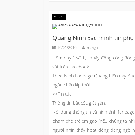
Tin tức
Quảng Ninh xác minh tin phụ 
16/01/2016
ms nga
Hôm nay 15/11, khuấy động cộng đồng t
sát trên Facebook.
Theo Ninh Fanpage Quang hiện nay được
ngăn chặn kịp thời.
>>
Tin tức
Thông tin bắt cóc giật gân.
Nội dung thông tin và hình ảnh fanpage b
phạm chở trẻ em gạo (nếu chúng ta nhìn
người nhìn thấy hoạt động đáng ngờ nê