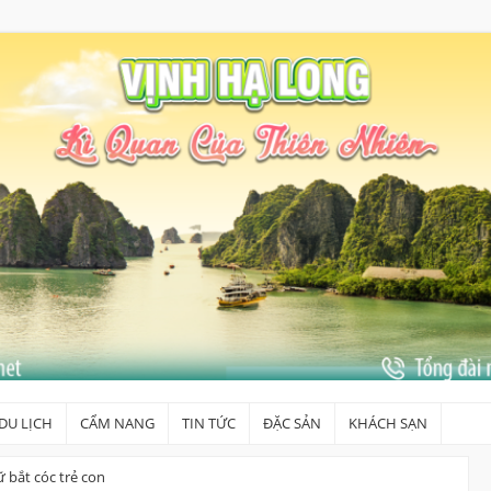
DU LỊCH
CẨM NANG
TIN TỨC
ĐẶC SẢN
KHÁCH SẠN
 bắt cóc trẻ con