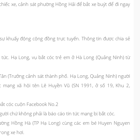
 chiếc xe, cảnh sát phường Hồng Hải để bắt xe buýt để đi ngay
sự khuấy động cộng đồng trực tuyến. Thông tin được chia sẻ
 tức. Hạ Long, vụ bắt cóc trẻ em ở Hà Long (Quảng Ninh) từ
y Tân (Trưởng cảnh sát thành phố. Hạ Long, Quảng Ninh) người
ác mạng xã hội tên Lê Huyền Vũ (SN 1991, ở số 19, Khu 2,
bắt cóc cuộn Facebook No.2
ười chứ không phải là báo cáo tin tức mạng bị bắt cóc.
 phường Hồng Hà (TP Hạ Long) cùng các em bé Huyen Nguyen
rong xe hơi.