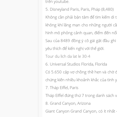
trên youtube.
5. Disneyland Paris, Paris, Pháp (8,480)
Không cần phải bận tâm để tìm kiếm di 
không khí lãng mạn cho những người cầu
hình mô phỏng cảnh quan, điểm đến nổi t
Sau của 8489 đồng ý cô gái gật đầu ghi l
yêu thích để kiến ​​nghị với thế giới.
Tour du lich da lat le 30-4
6. Universal Studios Florida, Florida
Có 5.650 cặp vợ chồng thề hẹn và chờ đợi
chứng kiến ​​nhiều khoảnh khắc của tình 
7. Tháp Eiffel, Paris
Tháp Eiffel đứng thứ 7 trong danh sách v
8. Grand Canyon, Arizona
Giant Canyon Grand Canyon, có ít nhất 44