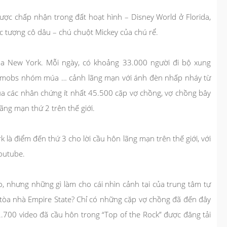
được chấp nhận trong đất hoạt hình – Disney World ở Florida,
c tượng cô dâu – chú chuột Mickey của chú rể.
ủa New York. Mỗi ngày, có khoảng 33.000 người đi bộ xung
h mobs nhóm múa … cảnh lãng mạn với ánh đèn nhấp nháy từ
ủa các nhân chứng ít nhất 45.500 cặp vợ chồng, vợ chồng bây
ãng mạn thứ 2 trên thế giới.
k là điểm đến thứ 3 cho lời cầu hôn lãng mạn trên thế giới, với
outube.
o, nhưng những gì làm cho cái nhìn cảnh tại của trung tâm tự
 tòa nhà Empire State? Chỉ có những cặp vợ chồng đã đến đây
32.700 video đã cầu hôn trong “Top of the Rock” được đăng tải