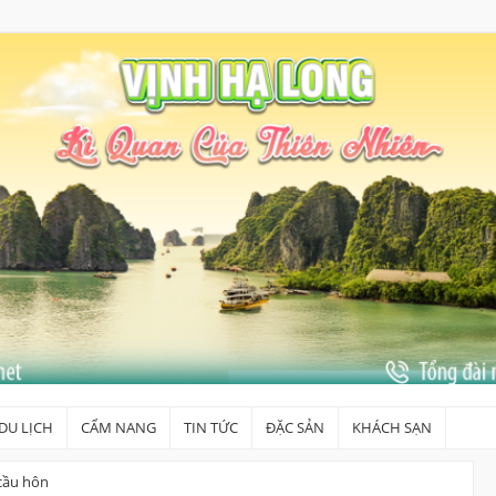
DU LỊCH
CẨM NANG
TIN TỨC
ĐẶC SẢN
KHÁCH SẠN
cầu hôn