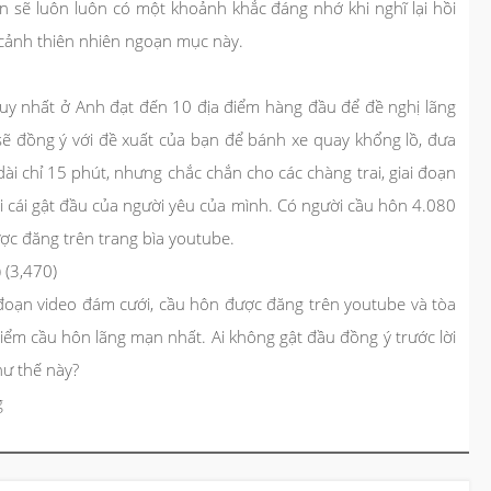
n sẽ luôn luôn có một khoảnh khắc đáng nhớ khi nghĩ lại hồi
ảnh thiên nhiên ngoạn mục này.
uy nhất ở Anh đạt đến 10 địa điểm hàng đầu để đề nghị lãng
sẽ đồng ý với đề xuất của bạn để bánh xe quay khổng lồ, đưa
ài chỉ 15 phút, nhưng chắc chắn cho các chàng trai, giai đoạn
i cái gật đầu của người yêu của mình. Có người cầu hôn 4.080
ợc đăng trên trang bìa youtube.
 (3,470)
 đoạn video đám cưới, cầu hôn được đăng trên youtube và tòa
iểm cầu hôn lãng mạn nhất. Ai không gật đầu đồng ý trước lời
ư thế này?
g