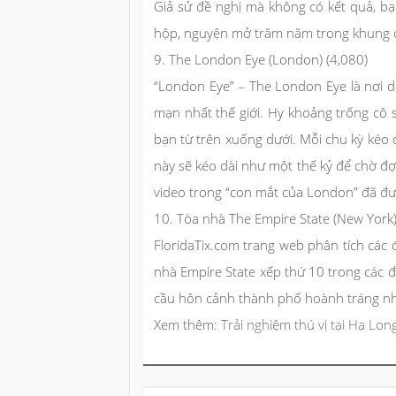
Giả sử đề nghị mà không có kết quả, bạ
hộp, nguyện mở trăm năm trong khung c
9. The London Eye (London) (4,080)
“London Eye” – The London Eye là nơi d
mạn nhất thế giới. Hy khoảng trống cô 
bạn từ trên xuống dưới. Mỗi chu kỳ kéo d
này sẽ kéo dài như một thế kỷ để chờ đợ
video trong “con mắt của London” đã đư
10. Tòa nhà The Empire State (New York)
FloridaTix.com trang web phân tích các
nhà Empire State xếp thứ 10 trong các đ
cầu hôn cảnh thành phố hoành tráng nh
Xem thêm:
Trải nghiệm thú vị tại Hạ Lon
Điều