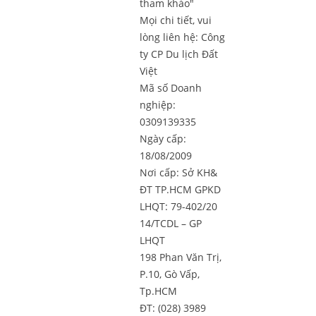
tham khảo"
Mọi chi tiết, vui
lòng liên hệ:
Công
ty CP Du lịch Đất
Việt
Mã số Doanh
nghiệp:
0309139335
Ngày cấp:
18/08/2009
Nơi cấp: Sở KH&
ĐT TP.HCM GPKD
LHQT: 79-402/20
14/TCDL – GP
LHQT
198 Phan Văn Trị,
P.10, Gò Vấp,
Tp.HCM
ĐT: (028) 3989