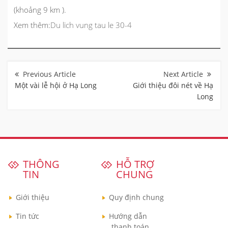
(khoảng 9 km ).
Xem thêm:
Du lich vung tau le 30-4
Điều
hướng
bài
Một vài lễ hội ở Hạ Long
Giới thiệu đôi nét về Hạ
viết
Long
THÔNG
HỖ TRỢ
TIN
CHUNG
Giới thiệu
Quy định chung
Tin tức
Hướng dẫn
thanh toán