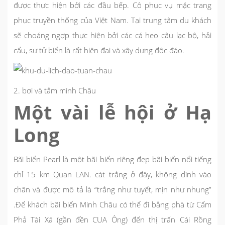
được thực hiện bởi các đầu bếp. Cô phục vụ mặc trang
phục truyền thống của Việt Nam. Tại trung tâm du khách
sẽ choáng ngợp thực hiện bởi các cá heo câu lạc bộ, hải
cẩu, sư tử biển là rất hiện đại và xây dựng độc đáo.
2. bơi và tắm mình Châu
Một vài lễ hội ở Hạ
Long
Bãi biển Pearl là một bãi biển riêng đẹp bãi biển nổi tiếng
chỉ 15 km Quan LAN. cát trắng ở đây, không dính vào
chân và được mô tả là “trắng như tuyết, mịn như nhung”
.Để khách bãi biển Minh Châu có thể đi bằng phà từ Cẩm
Phả Tài Xá (gần đền CUA Ông) đến thị trấn Cái Rồng