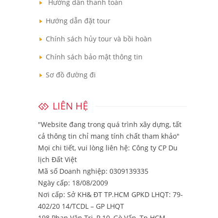
Hướng dẫn thanh toán
Hướng dẫn đặt tour
Chính sách hủy tour và bồi hoàn
Chính sách bảo mật thông tin
Sơ đồ đường đi
LIÊN HỆ
"Website đang trong quá trình xây dựng, tất
cả thông tin chỉ mang tính chất tham khảo"
Mọi chi tiết, vui lòng liên hệ:
Công ty CP Du
lịch Đất Việt
Mã số Doanh nghiệp: 0309139335
Ngày cấp: 18/08/2009
Nơi cấp: Sở KH& ĐT TP.HCM GPKD LHQT: 79-
402/20 14/TCDL – GP LHQT
198 Phan Văn Trị, P.10, Gò Vấp, Tp.HCM