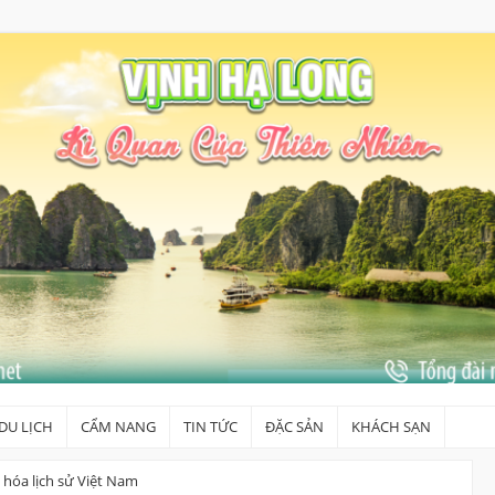
DU LỊCH
CẨM NANG
TIN TỨC
ĐẶC SẢN
KHÁCH SẠN
n hóa lịch sử Việt Nam