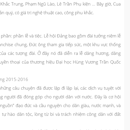
Khắc Trung, Phạm Ngũ Lào, Lê Trần Phụ kiện … Bây giờ, Cua
 quý, có giá trị nghệ thuật cao, công phu khắc.
phần: phần lễ và tiệc. Lễ hội Đảng bao gồm đài tưởng niệm lễ
chise chung, Đức ông tham gia tiếp sức, một khu vực thống
b của các tượng đài. Ở đây nó đã diễn ra lễ dâng hương, dâng
 huyền thoại của thương hiệu Đại học Hùng Vương Trần Quốc
Long 2015-2016
những câu chuyện đã được lặp đi lặp lại, các dịch vụ tuyệt vời
g người đã đóng góp cho người dân với nước. Đây là cơ hội
 nguồn” đạo đức và cầu nguyện cho dân giàu, nước mạnh, và
tự hào dân tộc, lòng từ bi và trách nhiệm công dân với đất