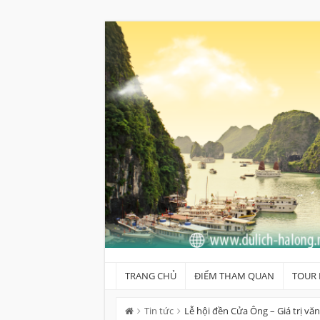
Skip
to
content
TRANG CHỦ
ĐIỂM THAM QUAN
TOUR 
Tin tức
Lễ hội đền Cửa Ông – Giá trị vă