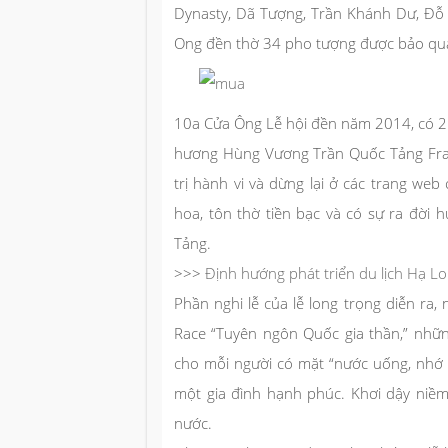
Dynasty, Dã Tượng, Trần Khánh Dư, Đỗ 
Ong đền thờ 34 pho tượng được bảo quản
10a Cửa Ông Lễ hội đền năm 2014, có 2 
hương Hùng Vương Trần Quốc Tảng Fran
trị hành vi và dừng lại ở các trang we
hoa, tôn thờ tiền bạc và có sự ra đời
Tảng.
>>>
Định hướng phát triển du lịch Hạ 
Phần nghi lễ của lễ long trọng diễn ra, 
Race “Tuyên ngôn Quốc gia thần,” nhữn
cho mỗi người có mặt “nước uống, nhớ
một gia đình hạnh phúc. Khơi dậy niềm 
nước.