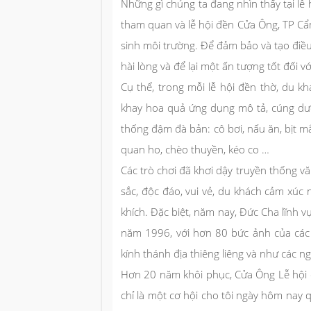
Những gì chúng ta đang nhìn thấy tại lễ
tham quan và lễ hội đền Cửa Ông, TP Cẩ
sinh môi trường. Để đảm bảo và tạo điều 
hài lòng và để lại một ấn tượng tốt đối 
Cụ thể, trong mỗi lễ hội đền thờ, du 
khay hoa quả ứng dụng mô tả, cúng dườ
thống đậm đà bản: cô bơi, nấu ăn, bịt mắt
quan ho, chèo thuyền, kéo co …
Các trò chơi đã khơi dậy truyền thống vă
sắc, độc đáo, vui vẻ, du khách cảm xúc
khích. Đặc biệt, năm nay, Đức Cha lĩnh vự
năm 1996, với hơn 80 bức ảnh của các 
kính thánh địa thiêng liêng và như các n
Hơn 20 năm khôi phục, Cửa Ông Lễ hội đề
chỉ là một cơ hội cho tôi ngày hôm nay