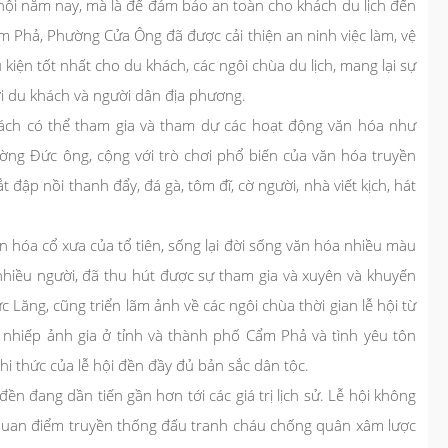
 hội năm nay, mà là để đảm bảo an toàn cho khách du lịch đến
m Phả, Phường Cửa Ông đã được cải thiện an ninh việc làm, vệ
kiện tốt nhất cho du khách, các ngôi chùa du lịch, mang lại sự
với du khách và người dân địa phương.
khách có thể tham gia và tham dự các hoạt động văn hóa như
ng Đức ông, cộng với trò chơi phổ biến của văn hóa truyền
 đập nồi thanh đẩy, đá gà, tôm đĩ, cờ người, nhà viết kịch, hát
n hóa cổ xưa của tổ tiên, sống lại đời sống văn hóa nhiều màu
 nhiều người, đã thu hút được sự tham gia và xuyên và khuyến
c Lăng, cũng triển lãm ảnh về các ngôi chùa thời gian lễ hội từ
nhiếp ảnh gia ở tỉnh và thành phố Cẩm Phả và tình yêu tôn
ghi thức của lễ hội đền đầy đủ bản sắc dân tộc.
n đang dần tiến gần hơn tới các giá trị lịch sử. Lễ hội không
 quan điểm truyền thống đấu tranh cháu chống quân xâm lược