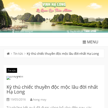
Skip
to
content
MENU
Tin tức
Kỳ thú chiếc thuyền độc mộc lâu đời nhất Hạ Long
Tin tức
Kỳ thú chiếc thuyền độc mộc lâu đời nhất
Hạ Long
19/05/2016
hong may
Từ những kết quả đã được công bố cho đến nay, các