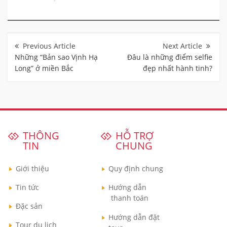
Điều
hướng
bài
Những “Bản sao Vịnh Hạ
Đâu là những điểm selfie
viết
Long” ở miền Bắc
đẹp nhất hành tinh?
THÔNG
HỖ TRỢ
TIN
CHUNG
Giới thiệu
Quy định chung
Tin tức
Hướng dẫn
thanh toán
Đặc sản
Hướng dẫn đặt
Tour du lịch