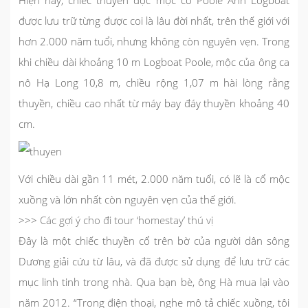
Hiện nay, chiếc thuyền độc mộc cổ Poole Anh Logboat
được lưu trữ từng được coi là lâu đời nhất, trên thế giới với
hơn 2.000 năm tuổi, nhưng không còn nguyên vẹn. Trong
khi chiều dài khoảng 10 m Logboat Poole, mộc của ông ca
nô Hạ Long 10,8 m, chiều rộng 1,07 m hài lòng rằng
thuyền, chiều cao nhất từ máy bay đáy thuyền khoảng 40
cm.
Với chiều dài gần 11 mét, 2.000 năm tuổi, có lẽ là cổ mộc
xuồng và lớn nhất còn nguyên vẹn của thế giới.
>>>
Các gợi ý cho đi tour ‘homestay’ thú vị
Đây là một chiếc thuyền cổ trên bờ của người dân sông
Dương giải cứu từ lâu, và đã được sử dụng để lưu trữ các
mục linh tinh trong nhà. Qua bạn bè, ông Hà mua lại vào
năm 2012. “Trong điện thoại, nghe mô tả chiếc xuồng, tôi