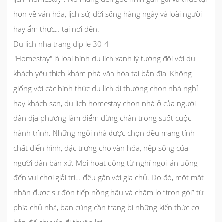
hơn về văn hóa, lịch sử, đời sống hàng ngày và loài người
hay ẩm thực… tại nơi đến.
Du lich nha trang dip le 30-4
"Homestay" là loại hình du lịch xanh lý tưởng đối với du
khách yêu thích khám phá văn hóa tại bản địa. Không
giống với các hình thức du lịch dị thường chọn nhà nghỉ
hay khách sạn, du lịch homestay chọn nhà ở của người
dân địa phương làm điểm dừng chân trong suốt cuộc
hành trình. Những ngôi nhà được chọn đều mang tính
chất điển hình, đặc trưng cho văn hóa, nếp sống của
người dân bản xứ. Mọi hoạt động từ nghỉ ngơi, ăn uống
đến vui chơi giải trí… đều gắn với gia chủ. Do đó, một mặt
nhận được sự đón tiếp nồng hậu và chăm lo “trọn gói” từ
phía chủ nhà, bạn cũng cần trang bị những kiến thức cơ