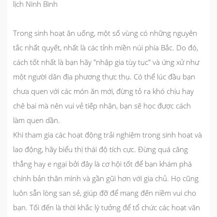
lịch Ninh Bình
Trong sinh hoạt ăn uống, một số vùng có những nguyên
tắc nhất quyết, nhất là các tỉnh miền núi phía Bắc. Do đó,
cách tốt nhất là bạn hãy "nhập gia tùy tục" và ứng xử như
một người dân địa phương thực thụ. Có thể lúc đầu bạn
chưa quen với các món ăn mới, đừng tỏ ra khó chịu hay
chê bai mà nên vui vẻ tiếp nhận, bạn sẽ học được cách
làm quen dần.
Khi tham gia các hoạt động trải nghiệm trong sinh hoạt và
lao động, hãy biểu thị thái độ tích cực. Đừng quá căng
thẳng hay e ngại bởi đây là cơ hội tốt để bạn khám phá
chính bản thân mình và gần gũi hơn với gia chủ. Họ cũng
luôn sẵn lòng san sẻ, giúp đỡ để mang đến niềm vui cho
bạn. Tối đến là thời khắc lý tưởng để tổ chức các hoạt văn