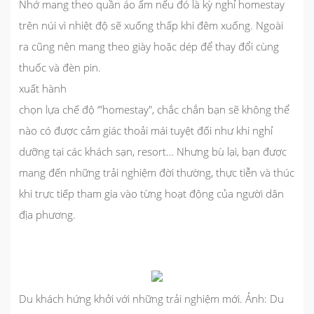
Nhớ mang theo quần áo ấm nếu đó là kỳ nghỉ homestay
trên núi vì nhiệt độ sẽ xuống thấp khi đêm xuống. Ngoài
ra cũng nên mang theo giày hoặc dép để thay đổi cùng
thuốc và đèn pin.
xuất hành
chọn lựa chế độ ‘"homestay", chắc chắn bạn sẽ không thể
nào có được cảm giác thoải mái tuyệt đối như khi nghỉ
dưỡng tại các khách sạn, resort… Nhưng bù lại, bạn được
mang đến những trải nghiệm đời thường, thực tiễn và thúc
khi trực tiếp tham gia vào từng hoạt động của người dân
địa phương.
Du khách hứng khởi với những trải nghiệm mới.
Ảnh: Du