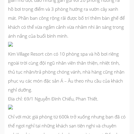
gian mở độc đáo nhưng gần gụi với 20 phòng hướng ra
hồ bơi trọng điểm và 3 phòng hướng ra vườn cây xanh
mát. Phần ban công rộng rãi được bố trí thêm bàn ghế để
khách có thể vừa ngắm cảnh vừa nhâm nhi ăn sáng trong
ánh nắng của buổi bình minh.
Kim Village Resort còn có 10 phòng spa và hồ bơi riêng
ngoài trời cùng đội ngũ nhân viên thân thiện, nhiệt tình,
thủ tục nhận/trả phòng chóng vánh, nhà hàng cũng nhận
phục vụ các món đặc sản Á – Âu theo nhu cầu của khách
nghỉ dưỡng.
Địa chỉ: 69/1 Nguyễn Đình Chiểu, Phan Thiết.
Chỉ với mức giá phòng từ 600k trở xuống nhưng bạn đã có
thể ngơi nghỉ tại những khách sạn tiện nghi và chuyên