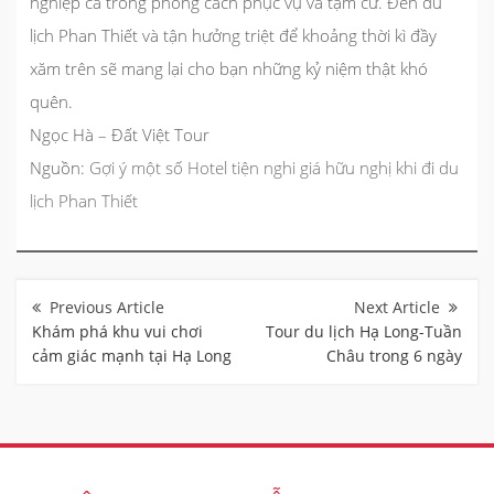
nghiệp cả trong phong cách phục vụ và tạm cư. Đến du
lịch Phan Thiết và tận hưởng triệt để khoảng thời kì đầy
xăm trên sẽ mang lại cho bạn những kỷ niệm thật khó
quên.
Ngọc Hà – Đất Việt Tour
Nguồn:
Gợi ý một số Hotel tiện nghi giá hữu nghị khi đi du
lịch Phan Thiết
Điều
hướng
bài
Khám phá khu vui chơi
Tour du lịch Hạ Long-Tuần
viết
cảm giác mạnh tại Hạ Long
Châu trong 6 ngày