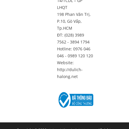
14/TCDL – GP
LHQT
198 Phan Văn Trị,
P.10, Gò Vấp,
Tp.HCM
ĐT: (028) 3989
7562 - 3894 1794
Hotline: 0976 046
046 - 0989 120 120
Website:
http://dulich-
halong.net