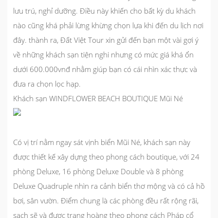
lưu trú, nghỉ dưỡng. Điều này khiến cho bất kỳ du khách
nào cũng khá phải lừng khừng chọn lựa khi đến du lịch nơi
đây. thành ra, Đất Việt Tour xin gửi đến bạn một vài gợi ý
về những khách sạn tiện nghi nhưng có mức giá khá ổn
dưới 600.000vnđ nhằm giúp bạn có cái nhìn xác thực và
đưa ra chọn lọc hạp.
Khách sạn WINDFLOWER BEACH BOUTIQUE Mũi Né
Có vị trí nằm ngay sát vịnh biển Mũi Né, khách sạn này
được thiết kế xây dựng theo phong cách boutique, với 24
phòng Deluxe, 16 phòng Deluxe Double và 8 phòng
Deluxe Quadruple nhìn ra cảnh biển thơ mộng và có cả hồ
bơi, sân vườn. Điểm chung là các phòng đều rất rộng rãi,
sạch sẽ và được trang hoàng theo phong cách Pháp cổ