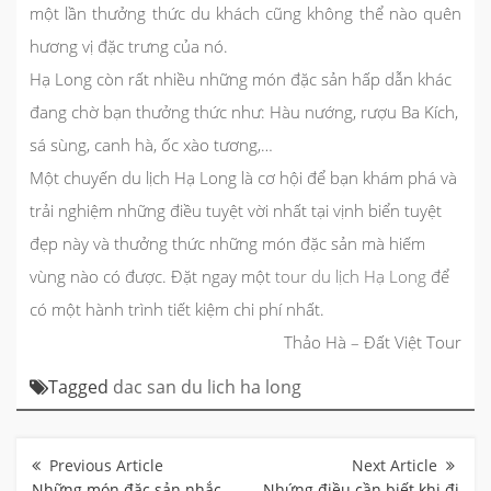
một lần thưởng thức du khách cũng không thể nào quên
hương vị đặc trưng của nó.
Hạ Long còn rất nhiều những món đặc sản hấp dẫn khác
đang chờ bạn thưởng thức như: Hàu nướng, rượu Ba Kích,
sá sùng, canh hà, ốc xào tương,…
Một chuyến
du lịch Hạ Long
là cơ hội để bạn khám phá và
trải nghiệm những điều tuyệt vời nhất tại vịnh biển tuyệt
đẹp này và thưởng thức những món đặc sản mà hiếm
vùng nào có được. Đặt ngay một
tour du lịch Hạ Long
để
có một hành trình tiết kiệm chi phí nhất.
Thảo Hà – Đất Việt Tour
Tagged
dac san
du lich ha long
Điều
hướng
bài
Những món đặc sản nhắc
Nhứng điều cần biết khi đi