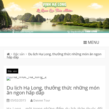
Skip
to
content
MENU
Đặc sản
Du lịch Hạ Long, thưởng thức những món ăn ngon
hấp dẫp
Đặc sản
Du lịch Hạ Long, thưởng thức những món
ăn ngon hấp dẫp
05/02/2015
Datviet Tour
Hạ Long
– một trong những điểm du lịch thân thuộc đối