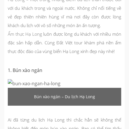
với du khách trong và ngoài nước. Không chỉ nổi tiếng về
vẻ đẹp thiên nhiên hùng vĩ mà nơi đây còn được lòng
khách du lịch với vô số những món ăn ấn tượng.
Ẩm thực Hạ Long
luôn được lòng du khách với nhiều món
đặc sản hấp dẫn. Cùng Đất Việt tour khám phá nền ẩm
thực độc đáo của vùng biển Hạ Long xinh đẹp này nhé!
1. Bún xào ngán
Bún xào ngán – Du lịch Hạ Long
Ai đã từng
du lịch Hạ Long
thì chắc hẳn sẽ không thể
không biết đến món bún xào ngán. Bạn có thể tìm thấy