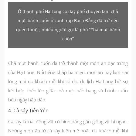
Ở thành phố Hạ Long có dãy phố chuyên làm chả
mực bánh cuốn ở cạnh rạp Bạch Đằng đã trở nên
quen thuộc, nhiều người gọi là phố “Chả mực bánh
cuốn”
Chả mực bánh cuốn đã trở thành một món ăn đặc trưng
của Hạ Long. Nổi tiếng khắp ba miền, món ăn này làm hài
lòng mọi du khách mỗi khi có dịp
du lịch Hạ Long
bởi sự
kết hợp khéo léo giữa chả mực hảo hạng và bánh cuốn
béo ngậy hấp dẫn.
4. Cà sáy Tiên Yên
Cà sáy là loại động vật có hình dáng gần giống vịt lai ngan.
Những món ăn từ cà sáy luôn mê hoặc du khách mỗi khi