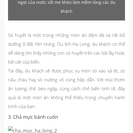
ngọt của nước sốt me khéo làm mềm lòng các du
khách
Sò huyết là một trong những món ăn đậm đà và rất bổ
dưỡng ở đất Yên Hưng.
Du lịch Hạ Long
, du khách có thể
dễ dàng tìm thấy những con sò huyết trên các bãi lầy hoặc
bãi cát của biển.
Tại đây, du khách sẽ được phục vụ món sò xào xả ớt, sò
nấu cháu hay sò nướng vô cùng hấp dẫn. Với mùi thơm
ấn tượng, thịt béo ngậy, cùng cách chế biến tinh tế, đây
quả là một món ăn không thể thiếu trong chuyến hành
trình của bạn.
3. Chả mực bánh cuốn