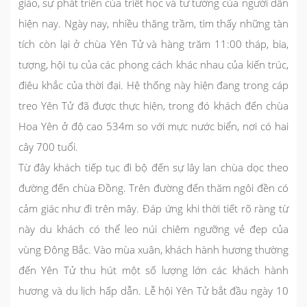
giáo, sự phát triển của triết học và tư tưởng của người dân
hiện nay. Ngày nay, nhiều thăng trầm, tìm thấy những tàn
tích còn lại ở chùa Yên Tử và hàng trăm 11:00 tháp, bia,
tượng, hội tụ của các phong cách khác nhau của kiến ​​trúc,
điêu khắc của thời đại. Hệ thống này hiện đang trong cáp
treo Yên Tử đã được thực hiện, trong đó khách đến chùa
Hoa Yên ở độ cao 534m so với mực nước biển, nơi có hai
cây 700 tuổi.
Từ đây khách tiếp tục đi bộ đến sự lây lan chùa dọc theo
đường đến chùa Đồng. Trên đường đến thăm ngôi đền có
cảm giác như đi trên mây. Đáp ứng khi thời tiết rõ ràng từ
này du khách có thể leo núi chiêm ngưỡng vẻ đẹp của
vùng Đông Bắc. Vào mùa xuân, khách hành hương thường
đến Yên Tử thu hút một số lượng lớn các khách hành
hương và du lịch hấp dẫn. Lễ hội Yên Tử bắt đầu ngày 10