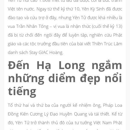
Yên Tử núi cao 1.068 mét từ lâu đã được coi là bức tranh
Việt tên nước. Ngay từ thế kỷ thứ 10, Yên Kỳ Sinh đã được
đào tạo và cứu trợ ở đây, nhưng Yên Tử được khá nhiều là
vua Trần Nhân Tông – vị vua là nhận thức (cuối thế kỷ 13)
đã bị từ chối đến ngôi đây để luyện tập, nghiên cứu Phật
giáo và các tộc trưởng đầu tiên của bài viết Thiền Trúc Lâm
danh sách Stay GIAC Hoàng.
Đến Hạ Long ngắm
những diểm đẹp nổi
tiếng
Tổ thứ hai và thứ ba của người kế nhiệm ông, Pháp Loa
Đồng Kiên Cương Lý Đạo Huyền Quang và tái thiết. Kể từ
đó, Yên Tử trở thành thủ đô của tư tưởng Việt Nam Phật