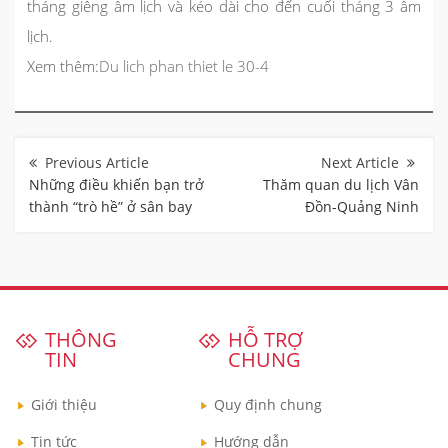
tháng giêng âm lịch và kéo dài cho đến cuối tháng 3 âm
lịch.
Xem thêm:
Du lich phan thiet le 30-4
Điều
hướng
bài
Những điều khiến bạn trở
Thăm quan du lịch Vân
viết
thành “trò hề” ở sân bay
Đồn-Quảng Ninh
THÔNG
HỖ TRỢ
TIN
CHUNG
Giới thiệu
Quy định chung
Tin tức
Hướng dẫn