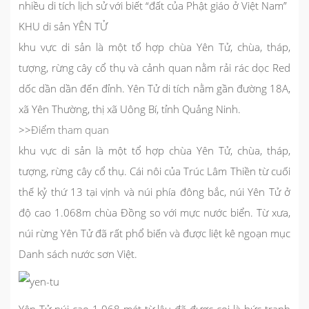
nhiều di tích lịch sử với biết “đất của Phật giáo ở Việt Nam”
KHU di sản YÊN TỬ
khu vực di sản là một tổ hợp chùa Yên Tử, chùa, tháp,
tượng, rừng cây cổ thụ và cảnh quan nằm rải rác dọc Red
dốc dần dần đến đỉnh. Yên Tử di tích nằm gần đường 18A,
xã Yên Thường, thị xã Uông Bí, tỉnh Quảng Ninh.
>>
Điểm tham quan
khu vực di sản là một tổ hợp chùa Yên Tử, chùa, tháp,
tượng, rừng cây cổ thụ. Cái nôi của Trúc Lâm Thiền từ cuối
thế kỷ thứ 13 tại vịnh và núi phía đông bắc, núi Yên Tử ở
độ cao 1.068m chùa Đồng so với mực nước biển. Từ xưa,
núi rừng Yên Tử đã rất phổ biến và được liệt kê ngoạn mục
Danh sách nước sơn Việt.