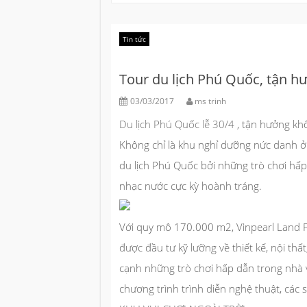
Tin tức
Tour du lịch Phú Quốc, tận hư
03/03/2017
ms trinh
Du lịch Phú Quốc lễ 30/4
, tận hưởng khô
Không chỉ là khu nghỉ dưỡng nức danh ở
du lịch Phú Quốc bởi những trò chơi hấ
nhạc nước cực kỳ hoành tráng.
Với quy mô 170.000 m2, Vinpearl Land Ph
được đầu tư kỹ lưỡng về thiết kế, nội thấ
cạnh những trò chơi hấp dẫn trong nhà v
chương trình trình diễn nghệ thuật, các s