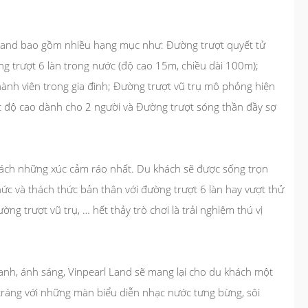
 Land bao gồm nhiều hạng mục như: Đường trượt quyết tử
g trượt 6 làn trong nước (độ cao 15m, chiều dài 100m);
ành viên trong gia đình; Đường trượt vũ trụ mô phỏng hiện
 độ cao dành cho 2 người và Đường trượt sóng thần đầy sợ
hách những xúc cảm ráo nhất. Du khách sẽ được sống trọn
nức và thách thức bản thân với đường trượt 6 làn hay vượt thử
ờng trượt vũ trụ, … hết thảy trò chơi là trải nghiệm thú vị
anh, ánh sáng, Vinpearl Land sẽ mang lại cho du khách một
tráng với những màn biểu diễn nhạc nước tưng bừng, sôi