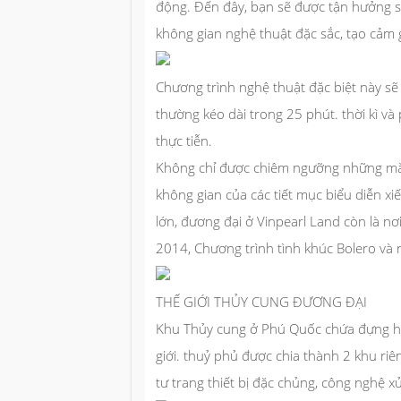
động. Đến đây, bạn sẽ được tận hưởng s
không gian nghệ thuật đặc sắc, tạo cảm g
Chương trình nghệ thuật đặc biệt này sẽ 
thường kéo dài trong 25 phút. thời kì và
thực tiễn.
Không chỉ được chiêm ngưỡng những mà
không gian của các tiết mục biểu diễn 
lớn, đương đại ở Vinpearl Land còn là n
2014, Chương trình tình khúc Bolero và 
THẾ GIỚI THỦY CUNG ĐƯƠNG ĐẠI
Khu Thủy cung ở Phú Quốc chứa đựng hàn
giới. thuỷ phủ được chia thành 2 khu ri
tư trang thiết bị đặc chủng, công nghệ x