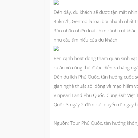
Đến đây, du khách sẽ được tận mắt nhìn
36km/h, Gentoo là loài bơi nhanh nhất t
đón nhận nhiều loài chim cánh cụt khác 
nhu cầu tìm hiểu của du khách.
Bên cạnh hoạt động tham quan sinh vật b
cá ăn vô cùng thú được diễn ra hàng ngà
Đến du lịch Phú Quốc, tận hưởng cuộc s
gian nghệ thuật sôi động và mạo hiểm vớ
Vinpearl Land Phú Quốc. Cùng Đất Việt T
Quốc 3 ngày 2 đêm cực quyến rũ ngay 
Nguồn:
Tour Phú Quốc, tận hưởng không 