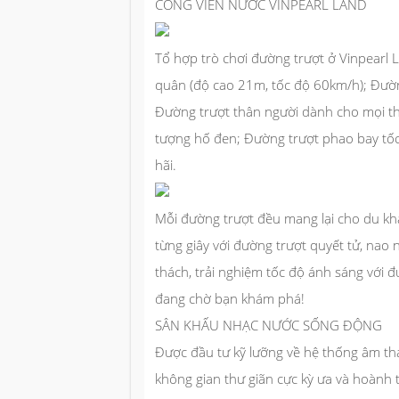
CÔNG VIÊN NƯỚC VINPEARL LAND
Tổ hợp trò chơi đường trượt ở Vinpearl
quân (độ cao 21m, tốc độ 60km/h); Đườn
Đường trượt thân người dành cho mọi th
tượng hố đen; Đường trượt phao bay tốc
hãi.
Mỗi đường trượt đều mang lại cho du k
từng giây với đường trượt quyết tử, nao 
thách, trải nghiệm tốc độ ánh sáng với đư
đang chờ bạn khám phá!
SÂN KHẤU NHẠC NƯỚC SỐNG ĐỘNG
Được đầu tư kỹ lưỡng về hệ thống âm th
không gian thư giãn cực kỳ ưa và hoành 