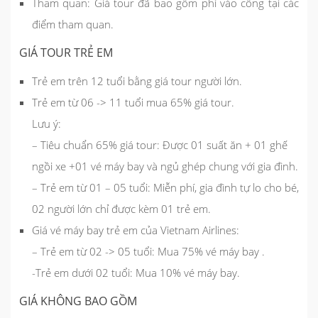
Tham quan:
Giá tour đã bao gồm phí vào cổng tại các
điểm tham quan.
GIÁ TOUR TRẺ EM
Trẻ em trên 12 tuổi bằng giá tour người lớn.
Trẻ em từ 06 -> 11 tuổi mua 65% giá tour.
Lưu ý:
– Tiêu chuẩn 65% giá tour: Được 01 suất ăn + 01 ghế
ngồi xe +01 vé máy bay và ngủ ghép chung với gia đình.
– Trẻ em từ 01 – 05 tuổi: Miễn phí, gia đình tự lo cho bé,
02 người lớn chỉ được kèm 01 trẻ em.
Giá vé máy bay trẻ em của Vietnam Airlines:
– Trẻ em từ 02 -> 05 tuổi: Mua 75% vé máy bay .
-Trẻ em dưới 02 tuổi: Mua 10% vé máy bay.
GIÁ KHÔNG BAO GỒM