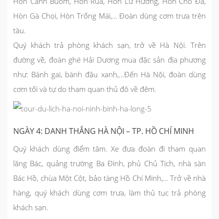
Hòn Cánh Buồm, Hòn Rùa, Hòn Lư Hương, Hòn Chó Đá,
Hòn Gà Chọi, Hòn Trống Mái,… Đoàn dùng cơm trưa trên
tàu.
Quý khách trả phòng khách sạn, trở về Hà Nội. Trên
đường về, đoàn ghé Hải Dương mua đặc sản địa phương
như: Bánh gai, bánh đậu xanh,…Đến Hà Nội, đoàn dùng
cơm tối và tự do tham quan thủ đô về đêm.
NGÀY 4: DANH THẮNG HÀ NỘI – TP. HỒ CHÍ MINH
Quý khách dùng điểm tâm. Xe đưa đoàn đi tham quan
lăng Bác, quảng trường Ba Đình, phủ Chủ Tịch, nhà sàn
Bác Hồ, chùa Một Cột, bảo tàng Hồ Chí Minh,… Trở về nhà
hàng, quý khách dùng cơm trưa, làm thủ tục trả phòng
khách sạn.