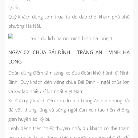
Quốc,…
Quý khách dùng cơm trưa, tự do dạo chơi khám phá phố
phường Hà Nội.
NGÀY 02: CHÙA BÁI ĐÍNH – TRÀNG AN – VỊNH HẠ
LONG
Đoàn dùng điểm tâm sáng, xe đưa đoàn khởi hành đi Ninh
Bình. Quý khách đến viếng chùa Bái Đính – ngôi chùa lớn
và xác lập nhiều kỉ lục nhất Việt Nam.
Xe đưa quý khách đến khu du lịch Tràng An nơi những dải
đá vôi, thung lũng và sông ngòi đan xen tạo nên không
gian huyền ảo, kỳ bí.
Lênh đênh trên chiếc thuyền nhỏ, du khách có thể tham
quan nhiều hang động, chiêm ngưỡng những nhũ đá đủ