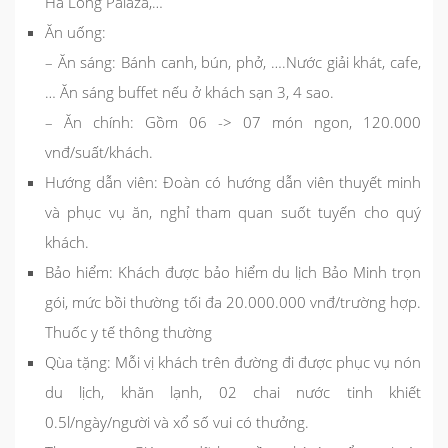
Ha Long Palaza,…
Ăn uống:
– Ăn sáng: Bánh canh, bún, phở, ….Nước giải khát, cafe,
… Ăn sáng buffet nếu ở khách sạn 3, 4 sao.
– Ăn chính: Gồm 06 -> 07 món ngon, 120.000
vnđ/suất/khách.
Hướng dẫn viên:
Đoàn có hướng dẫn viên thuyết minh
và phục vụ ăn, nghỉ tham quan suốt tuyến cho quý
khách.
Bảo hiểm:
Khách được bảo hiểm du lịch Bảo Minh trọn
gói, mức bồi thường tối đa 20.000.000 vnđ/trường hợp.
Thuốc y tế thông thường
Qùa tặng:
Mỗi vị khách trên đường đi được phục vụ nón
du lịch, khăn lạnh, 02 chai nước tinh khiết
0.5l/ngày/người và xổ số vui có thưởng.