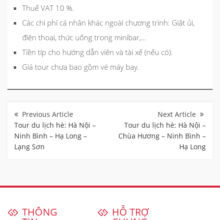
Thuế VAT 10 %.
Các chi phí cá nhân khác ngoài chương trình: Giặt ủi,
điện thoại, thức uống trong minibar,…
Tiền típ cho hướng dẫn viên và tài xế (nếu có).
Giá tour chưa bao gồm vé máy bay.
Điều
hướng
bài
Tour du lịch hè: Hà Nội –
Tour du lịch hè: Hà Nội –
viết
Ninh Bình – Hạ Long –
Chùa Hương – Ninh Bình –
Lạng Sơn
Hạ Long
THÔNG
HỖ TRỢ