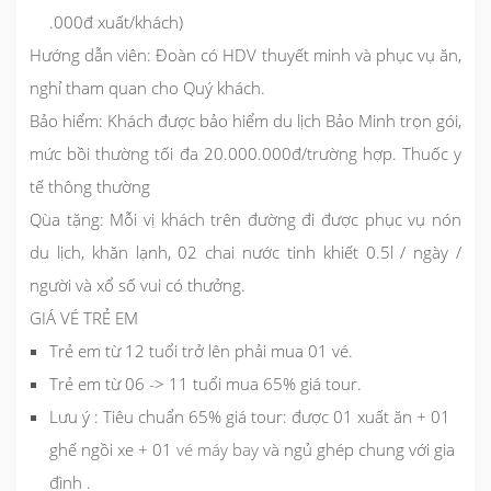
.000đ xuất/khách)
Hướng dẫn viên:
Đoàn có HDV thuyết minh và phục vụ ăn,
nghỉ tham quan cho Quý khách.
Bảo hiểm:
Khách được bảo hiểm du lịch Bảo Minh trọn gói,
mức bồi thường tối đa 20.000.000đ/trường hợp. Thuốc y
tế thông thường
Qùa tặng:
Mỗi vị khách trên đường đi được phục vụ nón
du lịch, khăn lạnh, 02 chai nước tinh khiết 0.5l / ngày /
người và xổ số vui có thưởng.
GIÁ VÉ TRẺ EM
Trẻ em từ 12 tuổi trở lên phải mua 01 vé.
Trẻ em từ 06 -> 11 tuổi mua 65% giá tour.
Lưu ý : Tiêu chuẩn 65% giá tour: được 01 xuất ăn + 01
ghế ngồi xe + 01
vé máy bay
và ngủ ghép chung với gia
đình .