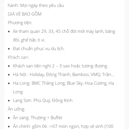
hành: Mọi ngày theo yêu cầu
GIÁ VÉ BAO GỒM
Phương tiện:
Xe tham quan 29, 33, 45 chỗ đời mới máy lạnh, băng
đôi, ghế bật, ti vi.
Đạt chuẩn phục vụ du lịch.
Khách sạn
:
Khách sạn tiện nghi 2 – 3 sao hoặc tương đương.
Hà Nội : Holiday, Đông Thành, Bamboo, VMQ, Trần…
Hạ Long: BMC Thăng Long, Blue Sky, Hoa Cương, Hạ
Long
Lạng Sơn: Phú Quý, Đông Kinh
Ăn uống:
Ăn sáng: Thường + Buffet
Ăn chính: gồm 06 ->07 món ngon, hợp vệ sinh (100