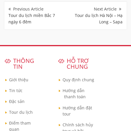
Điều
hướng
bài
Tour du lịch miền Bắc 7
Tour du lịch Hà Nội – Hạ
viết
ngày 6 đêm
Long – Sapa
THÔNG
HỖ TRỢ
TIN
CHUNG
Giới thiệu
Quy định chung
Tin tức
Hướng dẫn
thanh toán
Đặc sản
Hướng dẫn đặt
Tour du lịch
tour
Điểm tham
Chính sách hủy
quan
tour và bồi