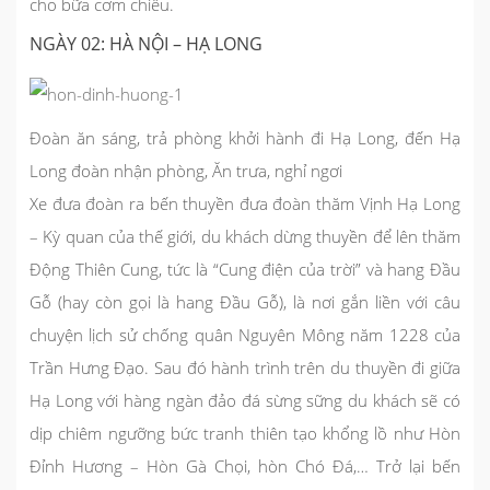
cho bữa cơm chiều.
NGÀY 02: HÀ NỘI – HẠ LONG
Đoàn ăn sáng, trả phòng khởi hành đi
Hạ Long
, đến Hạ
Long đoàn nhận phòng, Ăn trưa, nghỉ ngơi
Xe đưa đoàn ra bến thuyền đưa đoàn thăm Vịnh Hạ Long
– Kỳ quan của thế giới, du khách dừng thuyền để lên thăm
Động Thiên Cung, tức là “Cung điện của trời” và hang Đầu
Gỗ (hay còn gọi là hang Đầu Gỗ), là nơi gắn liền với câu
chuyện lịch sử chống quân Nguyên Mông năm 1228 của
Trần Hưng Đạo. Sau đó hành trình trên du thuyền đi giữa
Hạ Long với hàng ngàn đảo đá sừng sững du khách sẽ có
dịp chiêm ngưỡng bức tranh thiên tạo khổng lồ như Hòn
Đỉnh Hương – Hòn Gà Chọi, hòn Chó Đá,… Trở lại bến