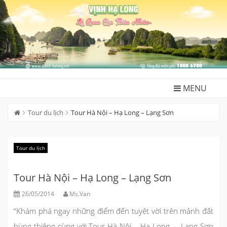
Skip
to
content
MENU
Tour du lịch
Tour Hà Nội – Hạ Long – Lạng Sơn
Tour du lịch
Tour Hà Nội – Hạ Long – Lạng Sơn
26/05/2014
Ms.Van
“Khám phá ngay những điểm đến tuyệt vời trên mảnh đất
hùng thiêng cùng với Tour Hà Nội – Hạ Long – Lạng Sơn