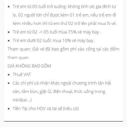
Trẻ em từ 05 tuổi trở xuống: không tính vé, gia đình tự
lo, 02 người lớn chỉ được kèm 01 trẻ em, nếu trẻ em đi
kèm nhiều hơn thì từ em thứ 02 trở lên phải mua ½ vé.
Trẻ em từ 02 -> 05 tuổi mua 75% vé máy bay .
Trẻ em dưới 02 tuổi: mua 10% vé máy bay .
Tham quan:
Giá vé đã bao gồm phí vào cổng tại các
điểm
tham quan
GIÁ KHÔNG BAO GỒM
Thuế VAT
Các chi phí cá nhân khác ngoài chương trình (ăn hải
sản, tắm bùn, giặt ủi, điện thoại, thức uống trong
minibar…)
Tiền Típ cho HDV và tài xế (nếu có)