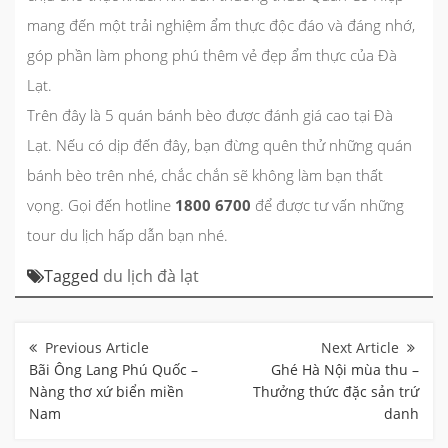
mang đến một trải nghiệm ẩm thực độc đáo và đáng nhớ,
góp phần làm phong phú thêm vẻ đẹp ẩm thực của Đà
Lạt.
Trên đây là 5 quán bánh bèo được đánh giá cao tại Đà
Lạt. Nếu có dịp đến đây, bạn đừng quên thử những quán
bánh bèo trên nhé, chắc chắn sẽ không làm bạn thất
vọng. Gọi đến
hotline
1800 6700
để
được
tư vấn những
tour du lịch hấp dẫn bạn nhé.
Tagged
du lịch đà lạt
Điều
hướng
bài
Bãi Ông Lang Phú Quốc –
Ghé Hà Nội mùa thu –
viết
Nàng thơ xứ biển miền
Thưởng thức đặc sản trứ
Nam
danh