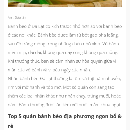
Ảnh: Sưu tầm
Bánh bèo ở Đà Lạt có kích thước nhỏ hơn so với bánh bèo
ở các nơi khác. Bánh bèo được làm từ bột gạo pha loãng,
sau đó tráng mỏng trong những chén nhỏ xinh. Vỏ bánh
mềm mịn, dai dai, không quá dày cũng không quá mỏng.
Khi thưởng thức, bạn sẽ cảm nhận sự hòa quyện giữa vị
mặn của vỏ bánh và vị béo ngậy của nhân.
Nhân bánh bèo Đà Lạt thường là tôm và thịt băm nhuyễn,
rim với mỡ hành và tóp mỡ. Một số quán còn sáng tạo
thêm các loại nhân khác như nhân chay, trứng muối, hoặc
nấm. Bánh thường được ăn kèm với nước mắm chua ngọt.
Top 5 quán bánh bèo địa phương ngon bổ &
rẻ