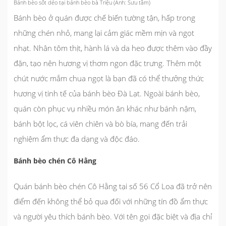
Bánh bèo sốt dẻo tại bánh bèo bà Triệu (Ảnh: Sưu tầm)
Bánh bèo ở quán được chế biến tường tận, hấp trong
những chén nhỏ, mang lại cảm giác mềm mịn và ngọt
nhạt. Nhân tôm thịt, hành lá và da heo được thêm vào đầy
đặn, tạo nên hương vị thơm ngon đặc trưng. Thêm một
chút nước mắm chua ngọt là bạn đã có thể thưởng thức
hương vị tinh tế của bánh bèo Đà Lạt. Ngoài bánh bèo,
quán còn phục vụ nhiều món ăn khác như bánh nậm,
bánh bột lọc, cá viên chiên và bò bía, mang đến trải
nghiệm ẩm thực đa dạng và độc đáo.
Bánh bèo chén Cô Hằng
Quán bánh bèo chén Cô Hằng tại số 56 Cổ Loa đã trở nên
điểm đến không thể bỏ qua đối với những tín đồ ẩm thực
và người yêu thích bánh bèo. Với tên gọi đặc biệt và địa chỉ