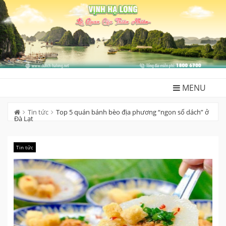
Skip
to
content
MENU
Tin tức
Top 5 quán bánh bèo địa phương “ngon số dách” ở
Đà Lạt
Tin tức