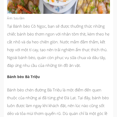
Ảnh: Sưu tầm
Tại Bánh bèo Cô Ngọc, bạn sẽ được thưởng thức những
chiếc bánh bèo thơm ngon với nhân tôm thịt, kèm theo hẹ
cắt nhỏ và da heo chiên giòn. Nước mắm đằm thắm, kết
hợp với một tí cay, tạo nên trải nghiệm ẩm thực thích thú.
Ngoài bánh bèo, quán còn phục vụ sữa chua và dâu tây,
đáp ứng nhu cầu của những tín đồ ăn vặt.
Bánh bèo Bà Triệu
Bánh bèo chén đường Bà Triệu là một điểm đến quen
thuộc của những ai đã từng ghé Đà Lạt. Tại đây, bánh bèo
luôn được làm ngay khi khách đặt, nên lúc nào cũng sốt
dẻo và tỏa mùi thơm quyến rũ. Dù quán chỉ là một góc lề