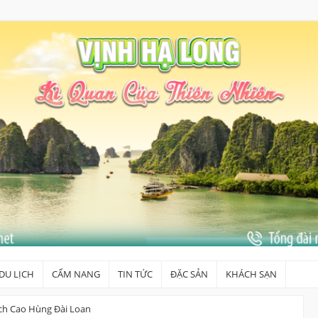
DU LỊCH
CẨM NANG
TIN TỨC
ĐẶC SẢN
KHÁCH SẠN
ịch Cao Hùng Đài Loan