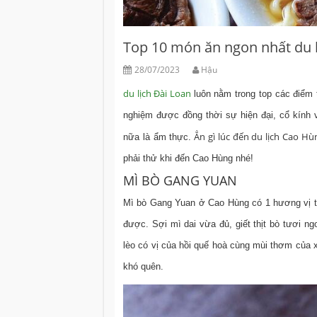
Top 10 món ăn ngon nhất du 
28/07/2023
Hậu
du lịch Đài Loan
luôn nằm trong top các điểm t
nghiệm được đồng thời sự hiện đại, cổ kín
Ẳn gì lúc đến du lịch Cao Hù
nữa là ẩm thực.
phải thử khi đến Cao Hùng nhé!
MÌ BÒ GANG YUAN
Mì bò Gang Yuan ở Cao Hùng có 1 hương vị t
được. Sợi mì dai vừa đủ, giết thịt bò tươi ng
lèo có vị của hồi quế hoà cùng mùi thơm của x
khó quên.