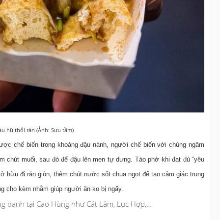
àu hũ thối rán (Ảnh: Sưu tầm)
 được chế biến trong khoảng đậu nành, người chế biến với chúng ngâm
m chút muối, sau đó để đậu lên men tự dưng. Tào phở khi đạt đủ “yêu
ở hữu đi rán giòn, thêm chút nước sốt chua ngọt để tạo cảm giác trung
g cho kèm nhằm giúp người ăn ko bị ngấy.
ng danh tại Cao Hùng như Cát Lâm, Lục Hợp,…