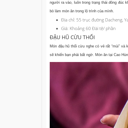
người ra vào, luôn trong trạng thái đông đúc
bò làm món ăn trong lộ trình của mình.
Địa chỉ:
55 trục đường Dacheng, Y
Giá:
Khoảng 60 Đài tệ/ phần
ĐẬU HŨ CỪU THỐI
Món đậu hũ thối cừu nghe có vẻ rất “mùi” và 
sẽ khiến bạn phải bất ngờ. Món ăn tại Cao Hù