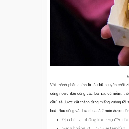
t
Với thành phần chính là tàu hũ nguyên chất
cùng nước đậu cộng các loại rau củ mềm, thê
cầu” sẽ được cắt thành từng miếng vuông rồi s
hoà. Rau sống và dưa chua là 2 món được dùn
Địa chỉ:
Tại những khu chợ đêm lừ
Giá:
Khoảng 20 – 50 Đài tệ/phần