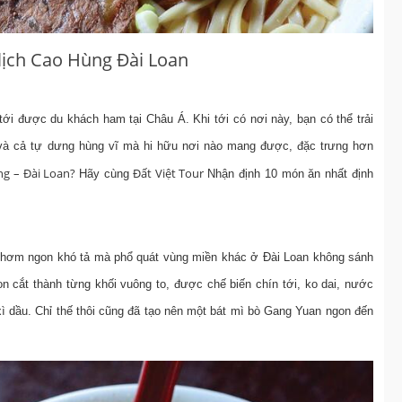
lịch Cao Hùng Đài Loan
ới được du khách ham tại Châu Á. Khi tới có nơi này, bạn có thể trải
h và cả tự dưng hùng vĩ mà hi hữu nơi nào mang được, đặc trưng hơn
ng – Đài Loan?
Đất Việt Tour
Hãy cùng
Nhận định 10 món ăn nhất định
hơm ngon khó tả mà phổ quát vùng miền khác ở Đài Loan không sánh
on cắt thành từng khối vuông to, được chế biến chín tới, ko dai, nước
ì dầu. Chỉ thế thôi cũng đã tạo nên một bát mì bò Gang Yuan ngon đến