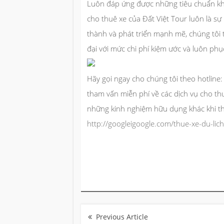
Luôn đáp ứng được những tiêu chuẩn kh
cho thuê xe
của Đất Việt Tour luôn là sự
thành và phát triển mạnh mẽ, chúng tôi 
đại với mức chi phí kiệm ước và luôn ph
Hãy gọi ngay cho chúng tôi theo hotlin
tham vấn miễn phí về các dịch vụ cho t
những kinh nghiệm hữu dụng khác khi th
http://googleigoogle.com/thue-xe-du-lich
Điều
hướng