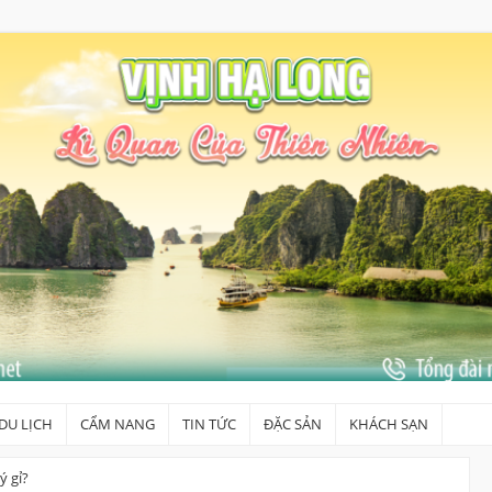
DU LỊCH
CẨM NANG
TIN TỨC
ĐẶC SẢN
KHÁCH SẠN
ý gỉ?