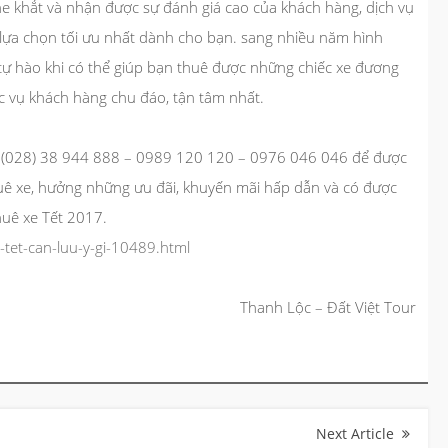
e khắt và nhận được sự đánh giá cao của khách hàng,
dịch vụ
 lựa chọn tối ưu nhất dành cho bạn. sang nhiều năm hình
tự hào khi có thể giúp bạn thuê được những chiếc xe đương
ục vụ khách hàng chu đáo, tận tâm nhất.
e: (028) 38 944 888 – 0989 120 120 – 0976 046 046 để được
huê xe, hưởng những ưu đãi, khuyến mãi hấp dẫn và có được
uê xe Tết 2017.
-tet-can-luu-y-gi-10489.html
Thanh Lộc – Đất Việt Tour