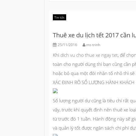
Tin tức
Thuê xe du lịch tết 2017 cần lư
25/11/2016
ms trinh
Khi
dich vu cho thue xe ngay tet
, để chọ
toàn cho người dùng thì bạn cũng cần phả
hoặc bỏ qua một đôi nhân tố nhỏ thì sẽ
XÁC ĐỊNH RÕ SỐ LƯỢNG HÀNH KHÁCH
Số lượng người dự cũng là tiêu chí rất q
vậy, trước khi quyết định nên thuê xe lo
từ trước đó 1 tuần. Hành động này sẽ gi
và quản lý tốt được ngân sách chi phí dự 