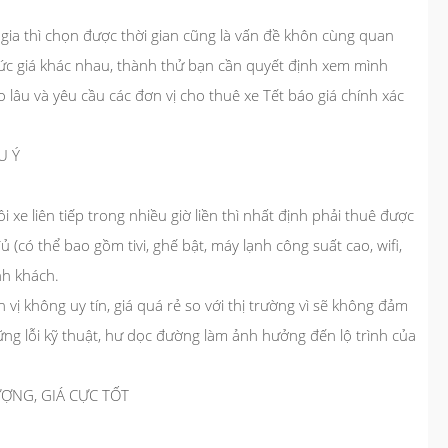
 gia thì chọn được thời gian cũng là vấn đề khôn cùng quan
mức giá khác nhau, thành thử bạn cần quyết định xem mình
ao lâu và yêu cầu các đơn vị cho thuê xe Tết báo giá chính xác
U Ý
xe liên tiếp trong nhiều giờ liền thì nhất định phải thuê được
đủ (có thể bao gồm tivi, ghế bật, máy lạnh công suất cao, wifi,
nh khách.
 vị không uy tín, giá quá rẻ so với thị trường vì sẽ không đảm
ng lỗi kỹ thuật, hư dọc đường làm ảnh hưởng đến lộ trình của
ƯỢNG, GIÁ CỰC TỐT