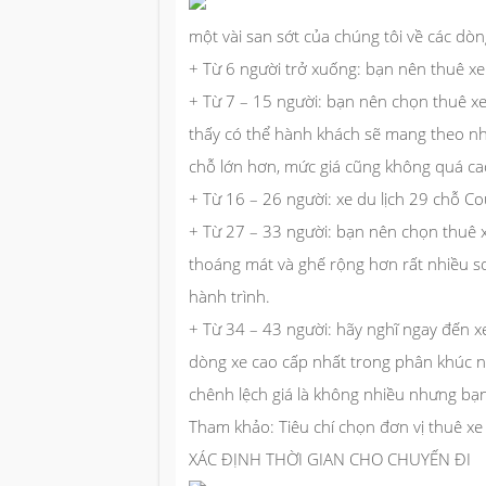
một vài san sớt của chúng tôi về các dò
+ Từ 6 người trở xuống:
bạn nên thuê xe 
+ Từ 7 – 15 người:
bạn nên chọn thuê xe 
thấy có thể hành khách sẽ mang theo nhi
chỗ lớn hơn, mức giá cũng không quá cao
+ Từ 16 – 26 người:
xe du lịch 29 chỗ Cou
+ Từ 27 – 33 người:
bạn nên chọn thuê xe
thoáng mát và ghế rộng hơn rất nhiều so
hành trình.
+ Từ 34 – 43 người:
hãy nghĩ ngay đến xe 
dòng xe cao cấp nhất trong phân khúc nà
chênh lệch giá là không nhiều nhưng bạn
Tham khảo:
Tiêu chí chọn đơn vị thuê xe
XÁC ĐỊNH THỜI GIAN CHO CHUYẾN ĐI