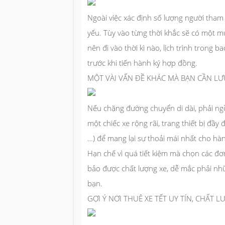
Ngoài việc xác định số lượng người tham
yếu. Tùy vào từng thời khắc sẽ có một 
nên đi vào thời kì nào, lịch trình trong b
trước khi tiến hành ký hợp đồng.
MỘT VÀI VẤN ĐỀ KHÁC MÀ BẠN CẦN LƯ
Nếu chặng đường chuyển di dài, phải ngồi 
một chiếc xe rộng rãi, trang thiết bị đầy 
…) để mang lại sự thoải mái nhất cho hà
Hạn chế vì quá tiết kiệm mà chọn các đơn
bảo được chất lượng xe, dễ mắc phải nhữ
bạn.
GỢI Ý NƠI THUÊ XE TẾT UY TÍN, CHẤT L