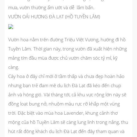
mưa, vườn thường ẩm ướt và dễ lắm bẩn.
VƯỜN OẢI HƯƠNG ĐÀ LẠT (HỒ TUYỀN LÂM)
Vườn hoa nằm trên đường Triệu Việt Vương, hướng đi hồ
Tuyền Lâm. Thời gian này, trong vườn đã xuất hiện những
mảng tím đầu mùa được chủ vườn chăm sóc tỷ mỉ, kỹ
càng.
Cây hoa ở đây chỉ mới ở tầm thấp và chưa đẹp hoàn hảo
nhưng bạn trẻ đam mê
du lịch Đà Lạt
đã kéo đến chụp
ảnh và hóng gió. Vài tháng tới, cả khu vực rộng lớn này sẽ
đồng loạt bung nở, nhuộm màu rực rỡ khắp một vùng
trời. Đặc biệt vào mùa hoa Lavender, khung cảnh thơ
mộng của hồ Tuyền Lâm sẽ càng lung linh trong nắng, thu
hút rất đông khách
du lịch Đà Lạt
đến đây tham quan và