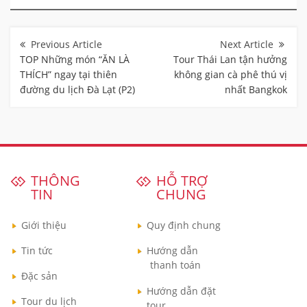
Điều
hướng
bài
TOP Những món “ĂN LÀ
Tour Thái Lan tận hưởng
viết
THÍCH” ngay tại thiên
không gian cà phê thú vị
đường du lịch Đà Lạt (P2)
nhất Bangkok
THÔNG
HỖ TRỢ
TIN
CHUNG
Giới thiệu
Quy định chung
Tin tức
Hướng dẫn
thanh toán
Đặc sản
Hướng dẫn đặt
Tour du lịch
tour