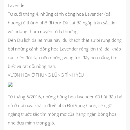
Lavender
Từ cuối tháng 4, những cánh đồng hoa Lavender (oải
hương) ở thành phố
đi tour Đà Lạt
đã ngập tràn sắc tím
với hương thơm quyến rũ lạ thường!
Đến
Du lich da lat
mùa này, du khách thật sự bị rung động
bởi những cánh đồng hoa Lavender rộng lớn trải dài khắp
các triền đồi, tạo nên những vùng trời đầy hoa nắng, tím
biếc và rất đỗi nồng nàn.
VƯỜN HOA Ở THUNG LŨNG TÌNH YÊU
Từ tháng 6/2016, những bông hoa lavender đã bắt đầu hé
nở ở nơi này. khách đi về phía Đồi Vọng Cảnh, sẽ ngỡ
ngàng trước sắc tím mộng mơ của hàng ngàn bông hoa
nhẹ đưa mình trong gió.