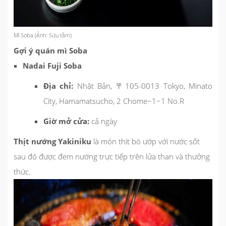
Mì Soba (Ảnh: Sưu tầm)
Gợi ý quán mì Soba
Nadai Fuji Soba
Địa chỉ:
Nhật Bản, 〒105-0013 Tokyo, Minato
City, Hamamatsucho, 2 Chome−1−1 No.R
Giờ mở cửa:
cả ngày
Thịt nướng Yakiniku
là món thịt bò ướp với nước sốt
sau đó được đem nướng trực tiếp trên lửa than và thưởng
thức.