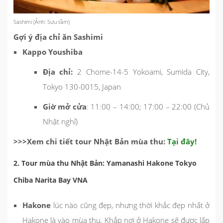
Sashimi (Ảnh: Sưu tầm)
Gợi ý địa chỉ ăn Sashimi
Kappo Youshiba
Địa chỉ:
2 Chome-14-5 Yokoami, Sumida City,
Tokyo 130-0015, Japan
Giờ mở cửa
: 11:00 – 14:00; 17:00 – 22:00 (Chủ
Nhật nghỉ)
>>>Xem chi tiết tour Nhật Bản mùa thu:
Tại đây!
2. Tour mùa thu Nhật Bản: Yamanashi Hakone Tokyo
Chiba Narita Bay VNA
Hakone
lúc nào cũng đẹp, nhưng thời khắc đẹp nhất ở
Hakone là vào mùa thu. Khắp nơi ở Hakone sẽ được lấp