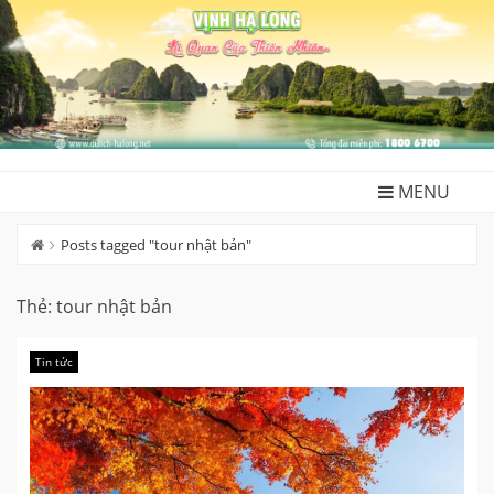
Skip
to
content
MENU
Posts tagged "tour nhật bản"
Thẻ:
tour nhật bản
Tin tức