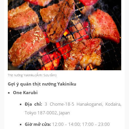
Thịt nướng Yakiniku (Ảnh: Sưu tầm)
Gợi ý quán thịt nướng Yakiniku
One Karubi
Địa chỉ:
3 Chome-18-5 Hanakoganei, Kodaira,
Tokyo 187-0002, Japan
Giờ mở cửa:
12:00 – 14:00; 17:00 – 23:00