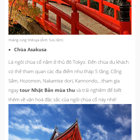
Hoàng cung Shibuya (Ảnh: Sưu tầm)
Chùa Asakusa
Là ngôi chùa cổ nằm ở thủ đô Tokyo. Đến chùa du khách
có thế tham quan các địa điểm như tháp 5 tầng, Cổng
Sấm, Hozomon, Nakamise dori, Kannondo,…tham gia
ngay
tour Nhật Bản mùa thu
và trải nghiệm để biết
thêm về văn hoá đặc sắc của ngôi chùa cổ này nhé!