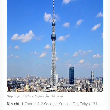
Tháp truyền hình Tokyo Skytree (Ảnh: Sưu tầm)
Địa chỉ
: 1 Chome-1-2 Oshiage, Sumida City, Tokyo 131-