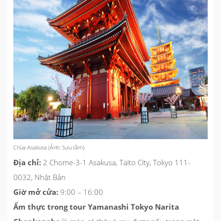
Chùa Asakusa (Ảnh: Sưu tầm)
Địa chỉ:
2 Chome-3-1 Asakusa, Taito City, Tokyo 111-
0032, Nhật Bản
Giờ mở cửa:
9:00 – 16:00
Ẩm thực trong tour Yamanashi Tokyo Narita