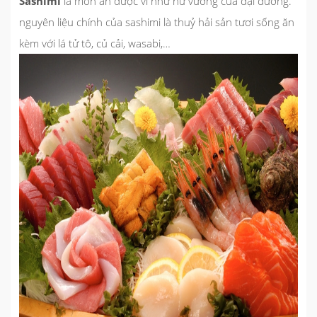
Sashimi
là món ăn được ví như nữ vương của đại dương.
nguyên liệu chính của sashimi là thuỷ hải sản tươi sống ăn
kèm với lá tử tô, củ cải, wasabi,…