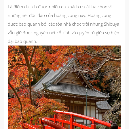
Là điểm du lịch được nhiều du khách ưu ái lựa chọn vì
những nét độc đáo của hoàng cung này. Hoàng cung
được bao quanh bởi các tòa nhà chọc trời nhưng Shibuya
vẫn giữ được nguyên nét cổ kính và quyến rũ giữa sự hiện
đại bao quanh.