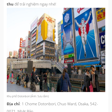
thu
để trải nghiệm ngay nhé!
Khu phố Dotonbori (Ảnh: Sưu tầm)
Địa chỉ
: 1 Chome Dotonbori, Chuo Ward, Osaka, 542-
0071, Nhật Bản