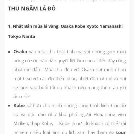
THU NGẮM LÁ ĐỎ
1. Nhật Bản mùa lá vàng: Osaka Kobe Kyoto Yamanashi
Tokyo Narita
Osaka
vào mùa thu thật tinh ma với những gam màu
nóng có sức hấp dẫn quyết liệt làm cho ai đến đây cũng
phải mê đắm. Mùa thu đến với Osaka hơi muộn hơn
một tí so với các địa điểm khác, nhiệt độ mát mẻ và hơi
se lạnh vào buổi tối du khách nên mang thêm áo giữ
ấm nhé!
Kobe
sở hữu cho mình những công trình kiến trúc đồ
sộ và độc đáo như khu phố người Hoa, công viên
Miriken, tháp Kobe, … Kobe là nơi du khách có thể trải
nghiệm nhiều loại hình du lịch xăm, hãy tham gia
tour