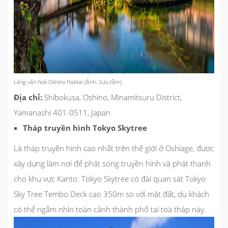
Làng văn hoá Oshino Hakkai (Ảnh: Sưu tầm)
Địa chỉ:
Shibokusa, Oshino, Minamitsuru District,
Yamanashi 401-0511, Japan
Tháp truyền hình Tokyo Skytree
Là tháp truyền hình cao nhất trên thế giới ở Oshiage, được
xây dựng làm nơi để phát sóng truyền hình và phát thanh
cho khu vực Kanto. Tokyo Skytree có đài quan sát Tokyo
Sky Tree Tembo Deck cao 350m so với mặt đất, du khách
có thể ngắm nhìn toàn cảnh thành phố tại toà tháp này.