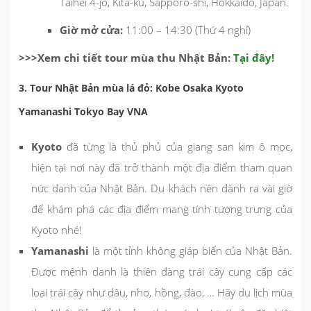
Taihei 4-jo, Kita-ku, Sapporo-shi, Hokkaido, Japan.
Giờ mở cửa:
11:00 – 14:30 (Thứ 4 nghỉ)
>>>Xem chi tiết tour mùa thu Nhật Bản:
Tại đây!
3. Tour Nhật Bản mùa lá đỏ: Kobe Osaka Kyoto
Yamanashi Tokyo Bay VNA
Kyoto
đã từng là thủ phủ của giang san kim ô mọc,
hiện tại nơi này đã trở thành một địa điểm tham quan
nức danh của Nhật Bản. Du khách nên dành ra vài giờ
để khám phá các địa điểm mang tính tượng trưng của
Kyoto nhé!
Yamanashi
là một tỉnh không giáp biển của Nhật Bản.
Được mệnh danh là thiên đàng trái cây cung cấp các
loại trái cây như dâu, nho, hồng, đào, … Hãy du lịch mùa