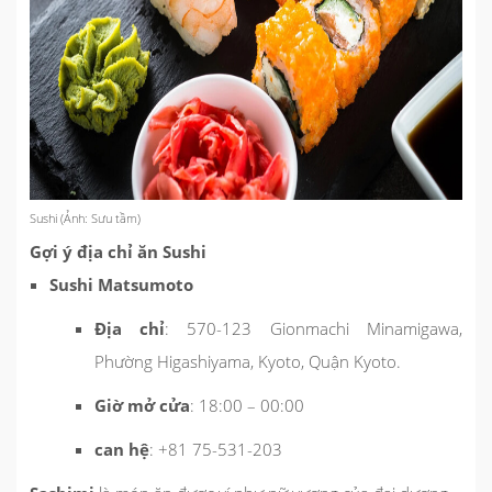
Sushi (Ảnh: Sưu tầm)
Gợi ý địa chỉ ăn Sushi
Sushi Matsumoto
Địa chỉ
: 570-123 Gionmachi Minamigawa,
Phường Higashiyama, Kyoto, Quận Kyoto.
Giờ mở cửa
: 18:00 – 00:00
can hệ
: +81 75-531-203