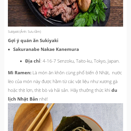
Sukiyaki (Ảnh: Sưu tầm)
Gợi ý quán ăn Sukiyaki
Sakuranabe Nakae Kanemura
Địa chỉ
: 4-16-7 Senzoku, Taito-ku, Tokyo, Japan.
Mì Ramen:
Là món ăn khôn cùng phổ biến ở Nhật, nước
lèo của món này được hầm từ các vật liệu như xương gà
hoặc thịt lợn, thịt bò và hải sản. Hãy thưởng thức khi
du
lịch Nhật Bản
nhé!