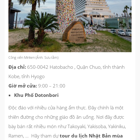
Công viên Miriken (Ảnh: Sưu tầm)
Địa chỉ:
650-0042 Hatobacho , Quận Chuo, tỉnh thành
Kobe, tỉnh Hyogo
Giờ mở cửa:
9:00 – 21:00
Khu Phố Dotonbori
Độc đáo với nhiều cửa hàng ẩm thực. Đây chính là một
thiên đường cho những giáo đồ ăn uống. Nơi đây được
bày bán rất nhiều món như Takoyaki, Yakisoba, Yakiniku,
Ramen, … Hãy tham dự
tour du lịch Nhật Bản mùa