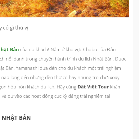
có gì thú vị
Nhật Bản
của du khách! Nằm ở khu vực Chubu của Đảo
ch nổi danh trong chuyến hành trình du lịch Nhật Bản. Được
hật Bản, Yamanashi đưa đến cho du khách một trải nghiệm
 nao lòng đến những đền thờ cổ hay những trò chơi xoay
gon hớp hồn khách du lịch. Hãy cùng
Đất Việt Tour
khám
và dự vào các hoạt động cực kỳ đáng trải nghiệm tại
I NHẬT BẢN