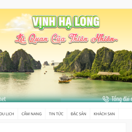
DU LỊCH
CẨM NANG
TIN TỨC
ĐẶC SẢN
KHÁCH SẠN