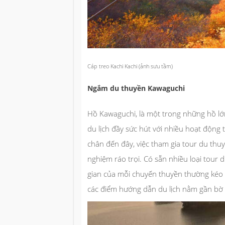
Cáp treo Kachi Kachi (ảnh sưu tầm)
Ngắm du thuyền Kawaguchi
Hồ Kawaguchi, là một trong những hồ lớn
du lịch đầy sức hút với nhiều hoạt động
chân đến đây, việc tham gia tour du th
nghiệm ráo trọi. Có sẵn nhiều loại tour 
gian của mỗi chuyến thuyền thường kéo d
các điểm hướng dẫn du lịch nằm gần bờ