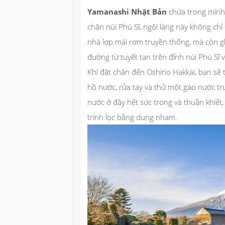
Yamanashi Nhật Bản
chứa trong mình
chân núi Phú Sĩ, ngôi làng này không chỉ
nhà lợp mái rơm truyền thống, mà còn g
đường từ tuyết tan trên đỉnh núi Phú Sĩ 
Khi đặt chân đến Oshino Hakkai, bạn sẽ
hồ nước, rửa tay và thử một gáo nước trư
nước ở đây hết sức trong và thuần khiết,
trình lọc bằng dung nham.