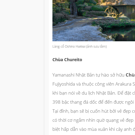
Làng cổ Oshino Hakkai (ảnh sưu tầm)
Chùa Chureito
Yamanashi Nhật Bản tự hào sở hữu
Chù
Fujiyoshida và thuộc công viên Arakura 
khi bạn nói về du lịch Nhật Bản. Để đặt 
398 bậc thang đá dốc để đến được ngôi
Tại đỉnh, bạn sẽ bị cuốn hút bởi vẻ đẹp 
có thời cơ ngắm nhìn quờ quạng vẻ đẹp c
biệt hấp dẫn vào mùa xuân khi cây anh đ