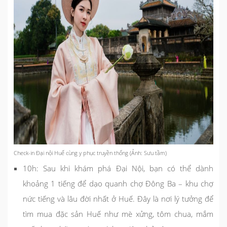
Check-in Đại nội Huế cùng y phục truyền thống (Ảnh: Sưu tầm)
10h: Sau khi khám phá Đại Nội, bạn có thể dành
khoảng 1 tiếng để dạo quanh chợ Đông Ba – khu chợ
nức tiếng và lâu đời nhất ở Huế. Đây là nơi lý tưởng để
tìm mua đặc sản Huế như mè xửng, tôm chua, mắm