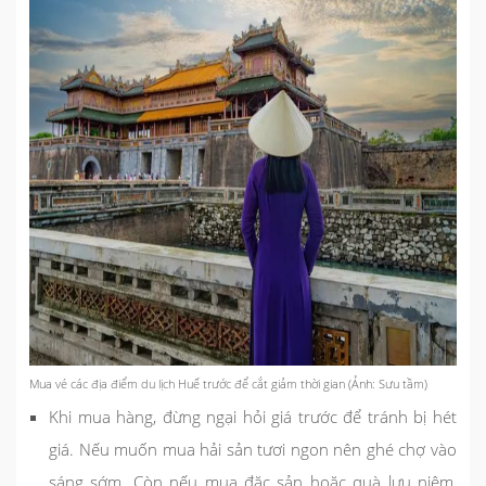
Mua vé các địa điểm du lịch Huế trước để cắt giảm thời gian (Ảnh: Sưu tầm)
Khi mua hàng, đừng ngại hỏi giá trước để tránh bị hét
giá. Nếu muốn mua hải sản tươi ngon nên ghé chợ vào
sáng sớm. Còn nếu mua đặc sản hoặc quà lưu niệm,