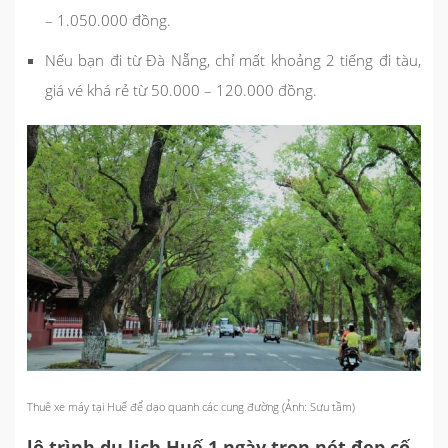
– 1.050.000 đồng.
Nếu bạn đi từ Đà Nẵng, chỉ mất khoảng 2 tiếng đi tàu,
giá vé khá rẻ từ 50.000 – 120.000 đồng.
Thuê xe máy tại Huế để dạo quanh các cung đường (Ảnh: Sưu tầm)
lộ trình du lịch Huế 1 ngày trọn nét đẹp cố