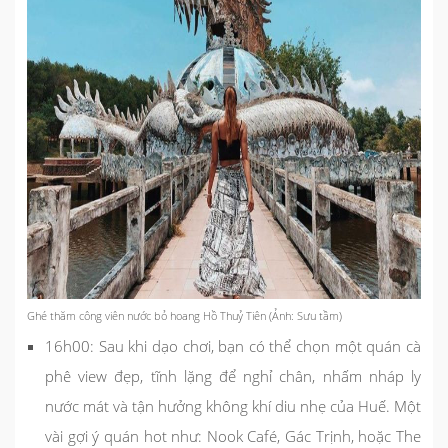
Ghé thăm công viên nước bỏ hoang Hồ Thuỷ Tiên (Ảnh: Sưu tầm)
16h00: Sau khi dạo chơi, bạn có thể chọn một quán cà
phê view đẹp, tĩnh lặng để nghỉ chân, nhấm nháp ly
nước mát và tận hưởng không khí diu nhẹ của Huế. Một
vài gợi ý quán hot như: Nook Café, Gác Trịnh, hoặc The