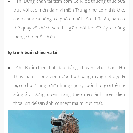
11h: Dừng chân tại tiệm cơm Cô Ri để thưởng thức bữa
trưa với các món đậm vị miền Trung như cơm thịt kho,
canh chua cá bống, cà pháo muối… Sau bữa ăn, bạn có
thể quay về khách sạn thư giãn một tẹo để lấy lại năng
lượng cho buổi chiều.
lộ trình buổi chiều và tối
14h: Buổi chiều bắt đầu bằng chuyến ghé thăm Hồ
Thủy Tiên – công viên nước bỏ hoang mang nét đẹp kì
bí, có chút “rùng rợn” nhưng cực kỳ cuốn hút giới trẻ mê
sống ảo. Đừng quên mang theo máy ảnh hoặc điện
thoại xịn để săn ảnh concept ma mị cực chất.