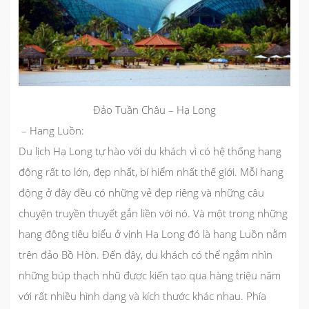
Đảo Tuần Châu – Hạ Long
– Hang Luồn:
Du lịch Hạ Long tự hào với du khách vì có hệ thống hang
động rất to lớn, đẹp nhất, bí hiểm nhất thế giới. Mỗi hang
động ở đây đều có những vẻ đẹp riêng và những câu
chuyện truyền thuyết gắn liền với nó. Và một trong những
hang động tiêu biểu ở vịnh Hạ Long đó là hang Luồn nằm
trên đảo Bồ Hòn. Đến đây, du khách có thể ngắm nhìn
những búp thạch nhũ được kiến tạo qua hàng triệu năm
với rất nhiều hình dạng và kích thước khác nhau. Phía