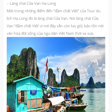
– Làng chài Cửa Vạn Hạ Long
Một trong những điểm đến “đậm chất Việt” của Tour du
lịch
Hạ Long
đó là làng chài Cửa Vạn. Nói làng chài Cửa
Vạn “đậm chất Việt’ vì nơi đây vẫn còn lưu giữ, bảo tồn nét
văn hóa đời sống của ngư dân Việt Nam thời xa xưa.