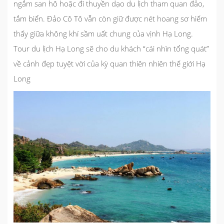
ngắm san hô hoặc đi thuyền dạo du lịch tham quan đảo,
tắm biển. Đảo Cô Tô vẫn còn giữ được nét hoang sơ hiếm
thấy giữa không khí sầm uất chung của vịnh Hạ Long.
Tour du lịch Hạ Long sẽ cho du khách “cái nhìn tổng quát”
về cảnh đẹp tuyệt vời của kỳ quan thiên nhiên thế giới Hạ
Long