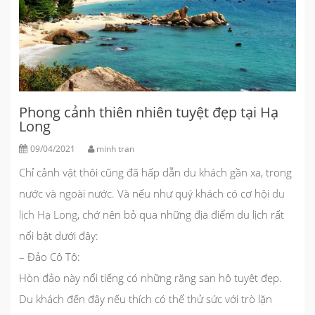
Phong cảnh thiên nhiên tuyệt đẹp tại Hạ
Long
09/04/2021
minh tran
Chỉ cảnh vật thôi cũng đã hấp dẫn du khách gần xa, trong
nước và ngoài nước. Và nếu như quý khách có cơ hội
du
lịch Hạ Long
, chớ nên bỏ qua những địa điểm du lịch rất
nổi bật dưới đây:
–
Đảo Cô Tô
:
Hòn đảo này nổi tiếng có những rặng san hô tuyệt đẹp.
Du khách đến đây nếu thích có thể thử sức với trò lặn