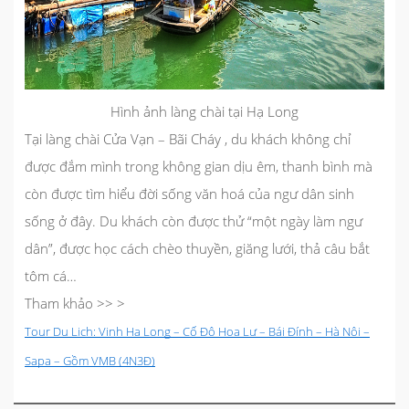
Hình ảnh làng chài tại Hạ Long
Tại làng chài Cửa Vạn –
Bãi Cháy
, du khách không chỉ
được đắm mình trong không gian dịu êm, thanh bình mà
còn được tìm hiểu đời sống văn hoá của ngư dân sinh
sống ở đây. Du khách còn được thử “một ngày làm ngư
dân”, được học cách chèo thuyền, giăng lưới, thả câu bắt
tôm cá…
Tham khảo >> >
Tour Du Lịch: Vịnh Hạ Long – Cố Đô Hoa Lư – Bái Đính – Hà Nội –
Sapa – Gồm VMB (4N3Đ)