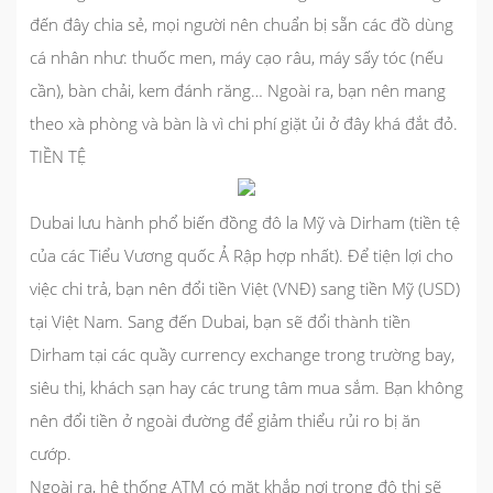
đến đây chia sẻ, mọi người nên chuẩn bị sẵn các đồ dùng
cá nhân như: thuốc men, máy cạo râu, máy sấy tóc (nếu
cần), bàn chải, kem đánh răng… Ngoài ra, bạn nên mang
theo xà phòng và bàn là vì chi phí giặt ủi ở đây khá đắt đỏ.
TIỀN TỆ
Dubai lưu hành phổ biến đồng đô la Mỹ và Dirham (tiền tệ
của các Tiểu Vương quốc Ả Rập hợp nhất). Để tiện lợi cho
việc chi trả, bạn nên đổi tiền Việt (VNĐ) sang tiền Mỹ (USD)
tại Việt Nam. Sang đến Dubai, bạn sẽ đổi thành tiền
Dirham tại các quầy currency exchange trong trường bay,
siêu thị, khách sạn hay các trung tâm mua sắm. Bạn không
nên đổi tiền ở ngoài đường để giảm thiểu rủi ro bị ăn
cướp.
Ngoài ra, hệ thống ATM có mặt khắp nơi trong đô thị sẽ