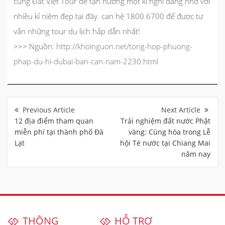
cùng Đất Việt Tour để tận hưởng một kì nghỉ đáng nhớ với
nhiều kỉ niệm đẹp tại đây. can hệ 1800 6700 để được tư
vấn những tour du lịch hấp dẫn nhất!
>>> Nguồn:
http://khoinguon.net/tong-hop-phuong-
phap-du-hi-dubai-ban-can-nam-2230.html
Điều
hướng
bài
12 địa điểm tham quan
Trải nghiệm đất nước Phật
viết
miễn phí tại thành phố Đà
vàng: Cùng hòa trong Lễ
Lạt
hội Té nước tại Chiang Mai
năm nay
THÔNG
HỖ TRỢ