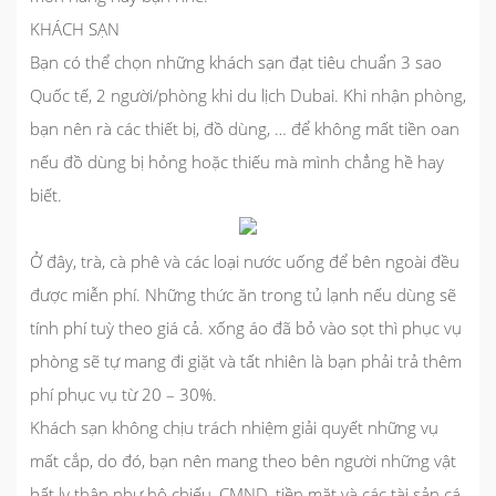
KHÁCH SẠN
Bạn có thể chọn những khách sạn đạt tiêu chuẩn 3 sao
Quốc tế, 2 người/phòng khi du lịch Dubai. Khi nhận phòng,
bạn nên rà các thiết bị, đồ dùng, … để không mất tiền oan
nếu đồ dùng bị hỏng hoặc thiếu mà mình chẳng hề hay
biết.
Ở đây, trà, cà phê và các loại nước uống để bên ngoài đều
được miễn phí. Những thức ăn trong tủ lạnh nếu dùng sẽ
tính phí tuỳ theo giá cả. xống áo đã bỏ vào sọt thì phục vụ
phòng sẽ tự mang đi giặt và tất nhiên là bạn phải trả thêm
phí phục vụ từ 20 – 30%.
Khách sạn không chịu trách nhiệm giải quyết những vụ
mất cắp, do đó, bạn nên mang theo bên người những vật
bất ly thân như hộ chiếu, CMND, tiền mặt và các tài sản cá