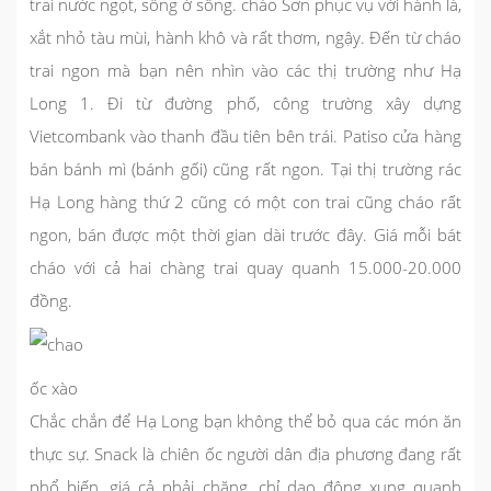
trai nước ngọt, sống ở sông. cháo Sơn phục vụ với hành lá,
xắt nhỏ tàu mùi, hành khô và rất thơm, ngậy. Đến từ cháo
trai ngon mà bạn nên nhìn vào các thị trường như Hạ
Long 1. Đi từ đường phố, công trường xây dựng
Vietcombank vào thanh đầu tiên bên trái. Patiso cửa hàng
bán bánh mì (bánh gối) cũng rất ngon. Tại thị trường rác
Hạ Long hàng thứ 2 cũng có một con trai cũng cháo rất
ngon, bán được một thời gian dài trước đây. Giá mỗi bát
cháo với cả hai chàng trai quay quanh 15.000-20.000
đồng.
ốc xào
Chắc chắn để Hạ Long bạn không thể bỏ qua các món ăn
thực sự. Snack là chiên ốc người dân địa phương đang rất
phổ biến, giá cả phải chăng, chỉ dao động xung quanh