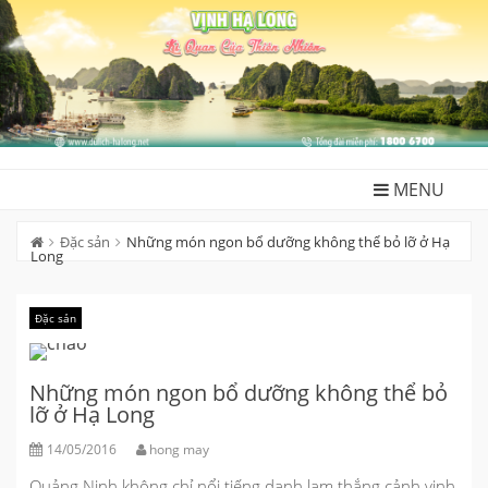
Skip
to
content
MENU
Đặc sản
Những món ngon bổ dưỡng không thể bỏ lỡ ở Hạ
Long
Đặc sản
Những món ngon bổ dưỡng không thể bỏ
lỡ ở Hạ Long
14/05/2016
hong may
Quảng Ninh không chỉ nổi tiếng danh lam thắng cảnh vịnh