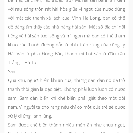
bề mặt, cá chiên, rau (hoặc rau). Mì, hải sản bánh ăn kèm
với rau sống trộn rất hài hòa giữa vị ngọt của nước dùng
với mát các thanh xà lách của. Vịnh Hạ Long, bạn có thể
dễ dàng tìm thấy các nhà hàng hải sản. Một số địa chỉ nổi
tiếng về hải sản tươi sống và mì ngon mà bạn có thể tham
khảo các thanh đường dẫn ở phía trên cùng của công ty
Hải Vân ở phía Đông Bắc, thanh mì hải sản ở đầu cầu
Trắng – Hà Tu …
Sam
Quá khứ, người hiếm khi ăn cua, nhưng dần dần nó đã trở
thành thời gian là đặc biệt. Không phải luôn luôn có nước
sam. Sam dân biển khi chế biến phải giết theo một đôi
nam, vì người ta cho rằng nếu chỉ có một đứa trẻ sẽ được
xử lý dị ứng, lạnh lùng.
Sam được chế biến thành nhiều món ăn như chua ngọt,