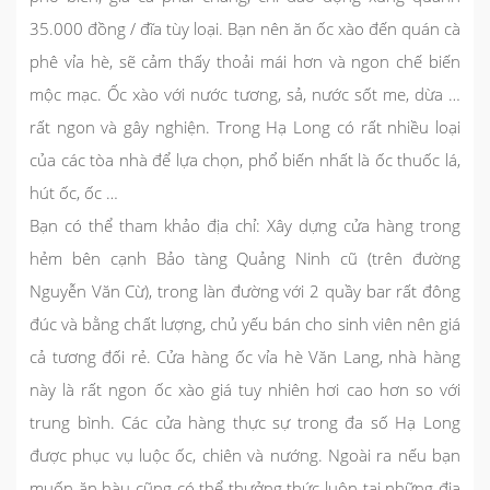
35.000 đồng / đĩa tùy loại. Bạn nên ăn ốc xào đến quán cà
phê vỉa hè, sẽ cảm thấy thoải mái hơn và ngon chế biến
mộc mạc. Ốc xào với nước tương, sả, nước sốt me, dừa …
rất ngon và gây nghiện. Trong Hạ Long có rất nhiều loại
của các tòa nhà để lựa chọn, phổ biến nhất là ốc thuốc lá,
hút ốc, ốc …
Bạn có thể tham khảo địa chỉ: Xây dựng cửa hàng trong
hẻm bên cạnh Bảo tàng Quảng Ninh cũ (trên đường
Nguyễn Văn Cừ), trong làn đường với 2 quầy bar rất đông
đúc và bằng chất lượng, chủ yếu bán cho sinh viên nên giá
cả tương đối rẻ. Cửa hàng ốc vỉa hè Văn Lang, nhà hàng
này là rất ngon ốc xào giá tuy nhiên hơi cao hơn so với
trung bình. Các cửa hàng thực sự trong đa số Hạ Long
được phục vụ luộc ốc, chiên và nướng. Ngoài ra nếu bạn
muốn ăn hàu cũng có thể thưởng thức luôn tại những địa