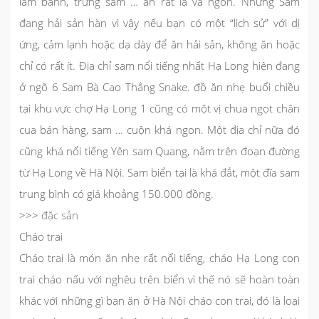
làm bánh, trứng sam … ăn rất lạ và ngon. Nhưng Sam
đang hải sản hàn vì vậy nếu bạn có một “lịch sử” với dị
ứng, cảm lạnh hoặc dạ dày để ăn hải sản, không ăn hoặc
chỉ có rất ít. Địa chỉ sam nổi tiếng nhất Hạ Long hiện đang
ở ngõ 6 Sam Bà Cao Thắng Snake. đồ ăn nhẹ buổi chiều
tại khu vực chợ Hạ Long 1 cũng có một vị chua ngọt chân
cua bán hàng, sam … cuộn khá ngon. Một địa chỉ nữa đó
cũng khá nổi tiếng Yên sam Quang, nằm trên đoạn đường
từ Hạ Long về Hà Nội. Sam biển tại là khá đắt, một đĩa sam
trung bình có giá khoảng 150.000 đồng.
>>>
đặc sản
Cháo trai
Cháo trai là món ăn nhẹ rất nổi tiếng, cháo Hạ Long con
trai cháo nấu với nghêu trên biển vì thế nó sẽ hoàn toàn
khác với những gì bạn ăn ở Hà Nội cháo con trai, đó là loại