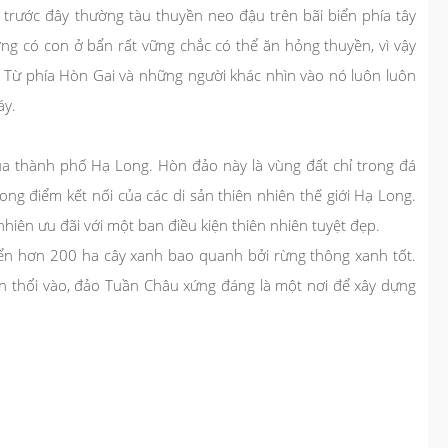
g trước đây thường tàu thuyền neo đậu trên bãi biển phía tây
ờng có con ở bẩn rất vững chắc có thể ăn hỏng thuyền, vì vậy
. Từ phía Hòn Gai và những người khác nhìn vào nó luôn luôn
áy.
 thành phố Hạ Long. Hòn đảo này là vùng đất chỉ trong đá
ng điểm kết nối của các di sản thiên nhiên thế giới Hạ Long.
hiên ưu đãi với một ban điều kiện thiên nhiên tuyệt đẹp.
biển hơn 200 ha cây xanh bao quanh bởi rừng thông xanh tốt.
 thổi vào, đảo Tuần Châu xứng đáng là một nơi để xây dựng