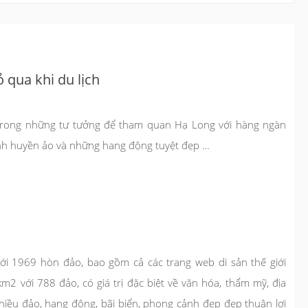
qua khi du lịch
 trong những tư tưởng để tham quan Hạ Long với hàng ngàn
inh huyền ảo và những hang động tuyệt đẹp …
ới 1969 hòn đảo, bao gồm cả các trang web di sản thế giới
 với 788 đảo, có giá trị đặc biệt về văn hóa, thẩm mỹ, địa
 nhiều đảo, hang động, bãi biển, phong cảnh đẹp đẹp thuận lợi