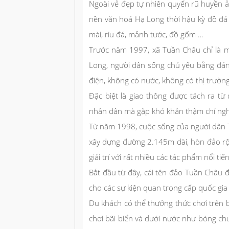
Ngoài vẻ đẹp tự nhiên quyến rũ huyền ả
nền văn hoá Hạ Long thời hậu kỳ đồ đá 
mài, rìu đá, mảnh tước, đồ gốm …
Trước năm 1997, xã Tuần Châu chỉ là 
Long, người dân sống chủ yếu bằng đán
điện, không có nước, không có thị trườn
Đặc biệt là giao thông được tách ra từ 
nhân dân mà gặp khó khăn thậm chí ng
Từ năm 1998, cuộc sống của người dân T
xây dựng đường 2.145m dài, hòn đảo rộn
giải trí với rất nhiều các tác phẩm nổi tiế
Bắt đầu từ đây, cái tên đảo Tuần Châu 
cho các sự kiện quan trọng cấp quốc gia 
Du khách có thể thưởng thức chơi trên bã
chơi bãi biển và dưới nước như bóng chu