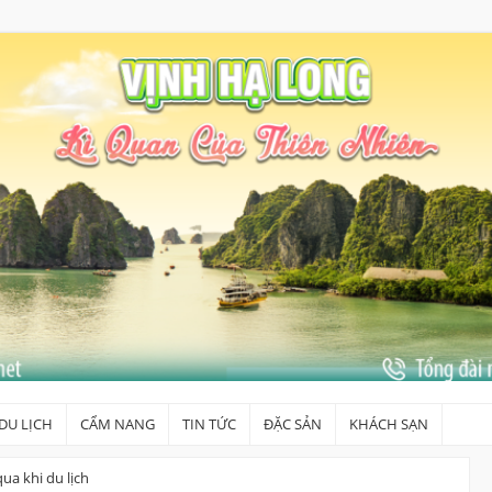
DU LỊCH
CẨM NANG
TIN TỨC
ĐẶC SẢN
KHÁCH SẠN
a khi du lịch