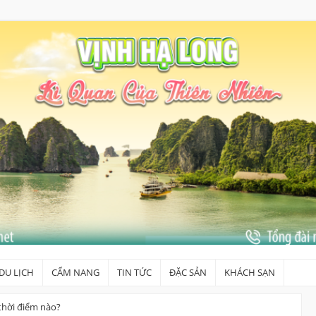
DU LỊCH
CẨM NANG
TIN TỨC
ĐẶC SẢN
KHÁCH SẠN
thời điểm nào?