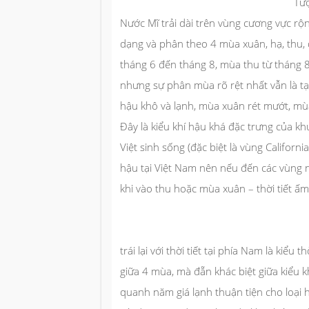
Tư
Nước Mĩ trải dài trên vùng cương vực rộn
dạng và phân theo 4 mùa xuân, hạ, thu,
tháng 6 đến tháng 8, mùa thu từ tháng 
nhưng sự phân mùa rõ rệt nhất vẫn là t
hậu khô và lạnh, mùa xuân rét mướt, mù
Đây là kiểu khí hậu khá đặc trưng của k
Việt sinh sống (đặc biệt là vùng Califor
hậu tại Việt Nam nên nếu đến các vùng nà
khi vào thu hoặc mùa xuân – thời tiết ấm
trái lại với thời tiết tại phía Nam là kiểu
giữa 4 mùa, mà đẵn khác biệt giữa kiểu 
quanh năm giá lạnh thuận tiện cho loại hì