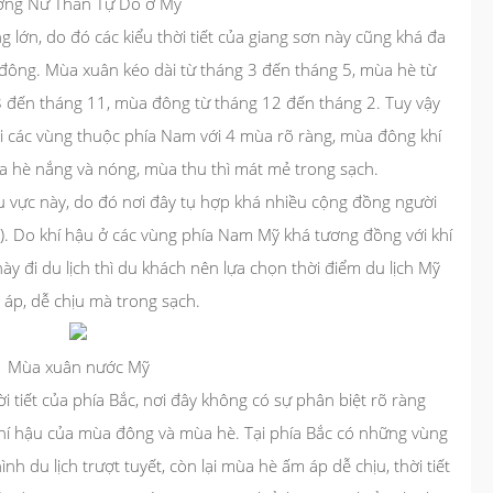
ợng Nữ Thần Tự Do ở Mỹ
g lớn, do đó các kiểu thời tiết của giang sơn này cũng khá đa
 đông. Mùa xuân kéo dài từ tháng 3 đến tháng 5, mùa hè từ
8 đến tháng 11, mùa đông từ tháng 12 đến tháng 2. Tuy vậy
ại các vùng thuộc phía Nam với 4 mùa rõ ràng, mùa đông khí
a hè nắng và nóng, mùa thu thì mát mẻ trong sạch.
hu vực này, do đó nơi đây tụ hợp khá nhiều cộng đồng người
nia). Do khí hậu ở các vùng phía Nam Mỹ khá tương đồng với khí
y đi du lịch thì du khách nên lựa chọn thời điểm du lịch Mỹ
 áp, dễ chịu mà trong sạch.
Mùa xuân nước Mỹ
 thời tiết của phía Bắc, nơi đây không có sự phân biệt rõ ràng
khí hậu của mùa đông và mùa hè. Tại phía Bắc có những vùng
nh du lịch trượt tuyết, còn lại mùa hè ấm áp dễ chịu, thời tiết