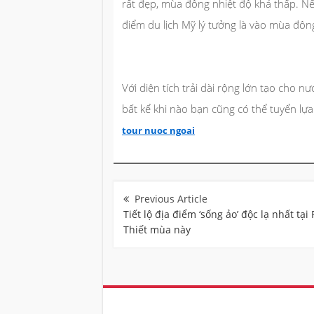
rất đẹp, mùa đông nhiệt độ khá thấp. N
điểm du lịch Mỹ lý tưởng là vào mùa đôn
Với diện tích trải dài rộng lớn tạo cho n
bất kể khi nào bạn cũng có thể tuyển l
tour nuoc ngoai
Điều
hướng
bài
Tiết lộ địa điểm ‘sống ảo’ độc lạ nhất tại
viết
Thiết mùa này