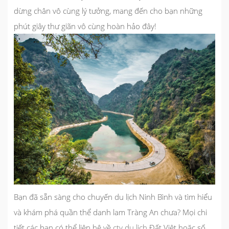
dừng chân vô cùng lý tưởng, mang đến cho bạn những
phút giây thư giãn vô cùng hoàn hảo đây!
Bạn đã sẵn sàng cho chuyến
du lịch Ninh Bình
và tìm hiểu
và khám phá quần thể danh lam Tràng An chưa? Mọi chi
tiết các bạn có thể liên hệ về
cty du lich
Đất Việt hoặc
số