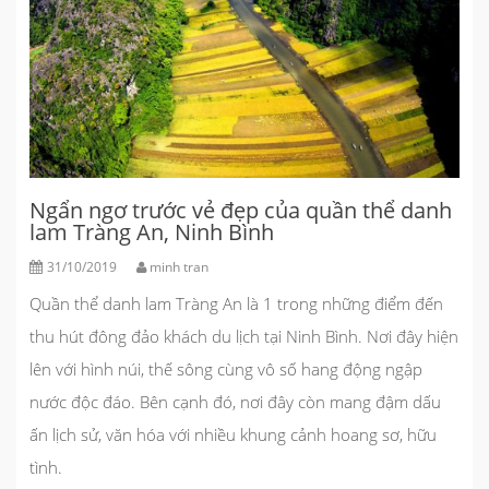
Ngẩn ngơ trước vẻ đẹp của quần thể danh
lam Tràng An, Ninh Bình
31/10/2019
minh tran
Quần thể danh lam Tràng An
là 1 trong những điểm đến
thu hút đông đảo khách du lịch tại Ninh Bình. Nơi đây hiện
lên với hình núi, thế sông cùng vô số hang động ngập
nước độc đáo. Bên cạnh đó, nơi đây còn mang đậm dấu
ấn lịch sử, văn hóa với nhiều khung cảnh hoang sơ, hữu
tình.