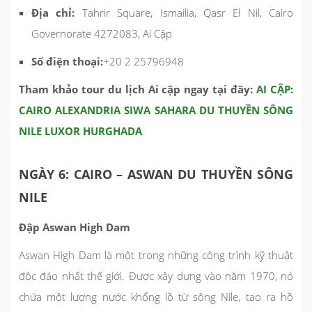
Địa chỉ:
Tahrir Square, Ismailia, Qasr El Nil, Cairo
Governorate 4272083, Ai Cập
Số điện thoại:
+20 2 25796948
Tham khảo tour du lịch Ai cập ngay tại đây:
AI CẬP:
CAIRO ALEXANDRIA SIWA SAHARA DU THUYỀN SÔNG
NILE LUXOR HURGHADA
NGÀY 6: CAIRO – ASWAN DU THUYỀN SÔNG
NILE
Đập Aswan High Dam
Aswan High Dam là một trong những công trình kỹ thuật
độc đáo nhất thế giới. Được xây dựng vào năm 1970, nó
chứa một lượng nước khổng lồ từ sông Nile, tạo ra hồ