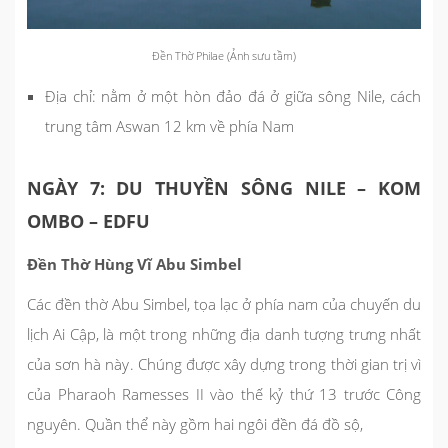
Đền Thờ Philae (Ảnh sưu tầm)
Địa chỉ: nằm ở một hòn đảo đá ở giữa sông Nile, cách
trung tâm Aswan 12 km về phía Nam
NGÀY 7: DU THUYỀN SÔNG NILE – KOM
OMBO – EDFU
Đền Thờ Hùng Vĩ Abu Simbel
Các đền thờ Abu Simbel, tọa lạc ở phía nam của chuyến du
lịch Ai Cập, là một trong những địa danh tượng trưng nhất
của sơn hà này. Chúng được xây dựng trong thời gian trị vì
của Pharaoh Ramesses II vào thế kỷ thứ 13 trước Công
nguyên. Quần thể này gồm hai ngôi đền đá đồ sộ,