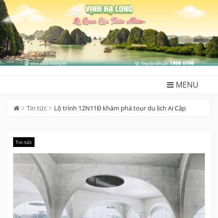
Skip
to
content
MENU
Tin tức
Lộ trình 12N11Đ khám phá tour du lịch Ai Cập
Tin tức