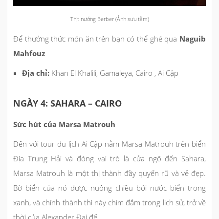
Thịt nướng Berber (Ảnh sưu tầm)
Để thưởng thức món ăn trên bạn có thể ghé qua
Naguib
Mahfouz
Địa chỉ:
Khan El Khalili, Gamaleya, Cairo , Ai Cập
NGÀY 4: SAHARA – CAIRO
Sức hút của Marsa Matrouh
Đến với tour du lịch Ai Cập nằm Marsa Matrouh trên biển
Địa Trung Hải và đóng vai trò là cửa ngõ đến Sahara,
Marsa Matrouh là một thị thành đầy quyến rũ và vẻ đẹp.
Bờ biển của nó được nuông chiều bởi nước biển trong
xanh, và chính thành thị này chìm đắm trong lịch sử, trở về
thời của Alexander Đại đế.