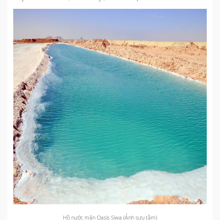
Hồ nước mặn Oasis Siwa (Ảnh sưu tầm)