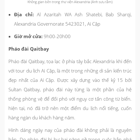
Không gian bên trong thư viện Alexandria (Ảnh sưu tầm)
Địa chỉ:
Al Azaritah WA Ash Shatebi, Bab Sharqi,
Alexandria Governorate 5423021, Ai Cập
Giờ mở cửa:
9h00-20h00
Pháo đài Qaitbay
Pháo đài Qaitbay, tọa lạc ở phía tây bắc Alexandria khi đến
với tour du lịch Ai Cập, là một trong những di sản kiến trúc
đẹp nhất của Ai Cập. Được xây dựng vào thế kỷ 15 bởi
Sultan Qaitbay, pháo đài này từng là một phần của hệ
thống phòng vệ để đối phó với nguy cơ tấn công từ biển.
hiện tại, nó đã trở nên một điểm du lịch nổi tiếng, cuốn
hàng ngàn du khách hàng năm.
Hình dáng ngày nay của pháo đài không phải là nguyên
bản. Do pháo đài bị hư hại nặng nề trong cuộc bắn phá