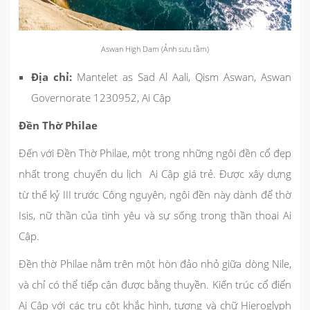
Aswan High Dam (Ảnh sưu tầm)
Địa chỉ:
Mantelet as Sad Al Aali, Qism Aswan, Aswan
Governorate 1230952, Ai Cập
Đền Thờ Philae
Đến với Đền Thờ Philae, một trong những ngôi đền cổ đẹp
nhất trong chuyến du lịch Ai Cập giá trẻ. Được xây dựng
từ thế kỷ III trước Công nguyên, ngôi đền này dành để thờ
Isis, nữ thần của tình yêu và sự sống trong thần thoại Ai
Cập.
Đền thờ Philae nằm trên một hòn đảo nhỏ giữa dòng Nile,
và chỉ có thể tiếp cận được bằng thuyền. Kiến trúc cổ điển
Ai Cập với các trụ cột khắc hình, tượng và chữ Hieroglyph