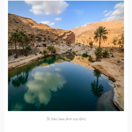
Ốc Đảo Siwa (Ảnh sưu tầm)