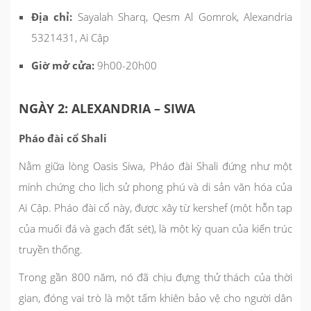
Địa chỉ:
Sayalah Sharq, Qesm Al Gomrok, Alexandria
5321431, Ai Cập
Giờ mở cửa:
9h00-20h00
NGÀY 2: ALEXANDRIA – SIWA
Pháo đài cổ Shali
Nằm giữa lòng Oasis Siwa, Pháo đài Shali đứng như một
minh chứng cho lịch sử phong phú và di sản văn hóa của
Ai Cập. Pháo đài cổ này, được xây từ kershef (một hỗn tạp
của muối đá và gạch đất sét), là một kỳ quan của kiến trúc
truyền thống.
Trong gần 800 năm, nó đã chịu đựng thử thách của thời
gian, đóng vai trò là một tấm khiên bảo vệ cho người dân