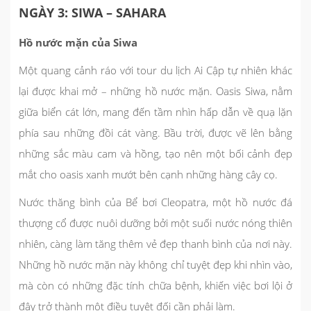
NGÀY 3: SIWA – SAHARA
Hồ nước mặn của Siwa
Một quang cảnh ráo với tour du lịch Ai Cập tự nhiên khác
lại được khai mở – những hồ nước mặn. Oasis Siwa, nằm
giữa biển cát lớn, mang đến tầm nhìn hấp dẫn về quạ lặn
phía sau những đồi cát vàng. Bầu trời, được vẽ lên bằng
những sắc màu cam và hồng, tạo nên một bối cảnh đẹp
mắt cho oasis xanh mướt bên cạnh những hàng cây cọ.
Nước thăng bình của Bể bơi Cleopatra, một hồ nước đá
thượng cổ được nuôi dưỡng bởi một suối nước nóng thiên
nhiên, càng làm tăng thêm vẻ đẹp thanh bình của nơi này.
Những hồ nước mặn này không chỉ tuyệt đẹp khi nhìn vào,
mà còn có những đặc tính chữa bệnh, khiến việc bơi lội ở
đây trở thành một điều tuyệt đối cần phải làm.