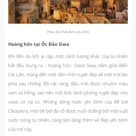
Pháo đài Shali (Ảnh sưu tầm)
Hoàng hôn tại Ốc Đảo Siwa
Khi đến du lịch ai cập, một cảnh tượng khác của tự nhiên
bắt đầu bung ra – hoàng hôn. Oasis Siwa, nằm giữa Biển
Cát Lớn, mang đến một tầm nhìn tuyệt đẹp về mặt trời lặn
phía sau những đồi cát vàng. Bầu trời, được nhuộm màu
cam và hồng, tạo nên một bức bình phong tuyệt đẹp cho
oasis có rìa cọ. Những dòng nước yên bình của Bể bơi
Cleopatra, một bể bơi đá cổ được nuôi dưỡng bởi một suối
nước nóng tự nhiên, càng làm tăng thêm vẻ đẹp yên bình
của nơi này.