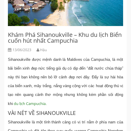
Khám Phá Sihanoukville – Khu du lịch Biển
cuốn hút nhất Campuchia
13/06/2023
Hậu
Sihanoukville được mệnh danh là Maldives của Campuchia, là một
bãi biển xinh đẹp nức tiếng giả dụ có dịp đến “đất nước chùa tháp”
này thì bạn không nên bỏ lỡ cảnh đẹp nơi đây. Đấy là sự hài hòa
của biển xanh, mây trắng, nắng vàng cộng với các hoạt động thú vị
tạo nên quang cảnh thơ mộng nhưng không kém phần sôi động
du lịch Campuchia.
khi
VÀI NÉT VỀ SIHANOUKVILLE
Sihanoukville là một tỉnh thành cảng có vị trí nằm ở phía nam của
Campuchia và đặt tên theo cựu quốc vương Campuchia Norodom