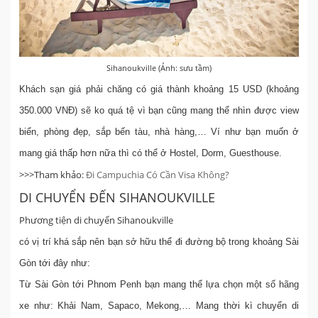
Sihanoukville (Ảnh: sưu tầm)
Khách sạn giá phải chăng có giá thành khoảng 15 USD (khoảng
350.000 VNĐ) sẽ ko quá tệ vì bạn cũng mang thể nhìn được view
biển, phòng đẹp, sắp bến tàu, nhà hàng,… Ví như bạn muốn ở
mang giá thấp hơn nữa thì có thể ở Hostel, Dorm, Guesthouse.
>>>Tham khảo:
Đi Campuchia Có Cần Visa Không?
DI CHUYỂN ĐẾN SIHANOUKVILLE
Phương tiện di chuyển Sihanoukville
có vị trí khá sắp nên bạn sở hữu thể đi đường bộ trong khoảng Sài
Gòn tới đây như:
Từ Sài Gòn tới Phnom Penh bạn mang thể lựa chọn một số hãng
xe như: Khải Nam, Sapaco, Mekong,… Mang thời kì chuyển di