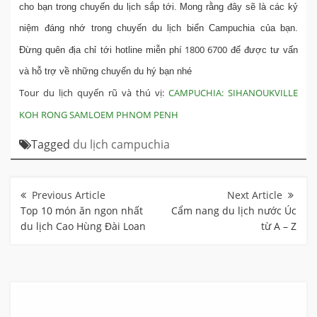
cho bạn trong chuyến du lịch sắp tới. Mong rằng đây sẽ là các kỷ
niệm đáng nhớ trong chuyến du lịch biển Campuchia của bạn.
1800 6700
Đừng quên địa chỉ tới hotline miễn phí
để được tư vấn
và hỗ trợ về những chuyến du hý bạn nhé
Tour du lịch quyến rũ và thú vị:
CAMPUCHIA: SIHANOUKVILLE
KOH RONG SAMLOEM PHNOM PENH
Tagged
du lịch campuchia
Điều
hướng
bài
Top 10 món ăn ngon nhất
Cẩm nang du lịch nước Úc
viết
du lịch Cao Hùng Đài Loan
từ A – Z