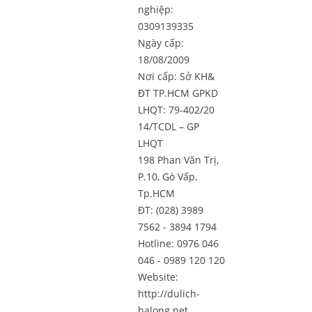
nghiệp:
0309139335
Ngày cấp:
18/08/2009
Nơi cấp: Sở KH&
ĐT TP.HCM GPKD
LHQT: 79-402/20
14/TCDL – GP
LHQT
198 Phan Văn Trị,
P.10, Gò Vấp,
Tp.HCM
ĐT: (028) 3989
7562 - 3894 1794
Hotline: 0976 046
046 - 0989 120 120
Website:
http://dulich-
halong.net