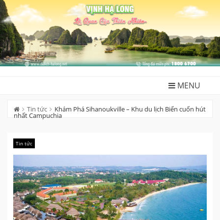
Skip
to
content
MENU
Tin tức
Khám Phá Sihanoukville – Khu du lịch Biển cuốn hút
nhất Campuchia
Tin tức