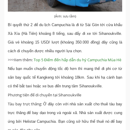
(Ảnh: sưu tầm)
Bí quyết thứ 2 để du lịch Campuchia là đi từ Sài Gòn tới cửa khẩu
Xà Xía (Hà Tiên) khoảng 8 tiếng, sau đấy đi xe tới Sihanoukville.
Giá vé khoảng 15 USD/ lượt (khoảng 350.000 đồng) đây cũng là
cách di chuyển được nhiều người lựa chọn.
>>>Xem thêm:
Top 5 Điểm đến hấp dẫn du hý Campuchia Mùa Hè
Nếu bạn muốn chuyển động tốc độ hơn thì mang thể đi phi cơ từ
sân bay quốc tế Kangkeng tới khoảng 18km. Sau khi hạ cánh bạn
có thể bắt taxi hoặc xe bus đến trung tâm Sihanoukville.
Phương tiện để di chuyển tại Sihanoukville
Tàu bay trực thăng:
Ở đây còn với nhà sản xuất cho thuê tàu bay
trực thăng để bay dạo trong và ngoài xã. Nhà sản xuất được cung
ứng bởi Helistar Campuchia. Bạn cũng sở hữu thể thuê nó để bay