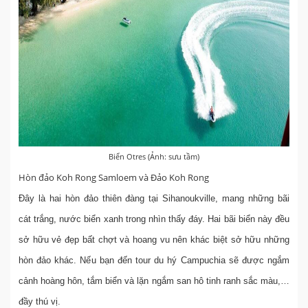
Biển Otres (Ảnh: sưu tầm)
Hòn đảo Koh Rong Samloem và Đảo Koh Rong
Đây là hai hòn đảo thiên đàng tại Sihanoukville, mang những bãi
cát trắng, nước biển xanh trong nhìn thấy đáy. Hai bãi biển này đều
sở hữu vẻ đẹp bất chợt và hoang vu nên khác biệt sở hữu những
hòn đảo khác. Nếu bạn đến tour du hý Campuchia sẽ được ngắm
cảnh hoàng hôn, tắm biển và lặn ngắm san hô tinh ranh sắc màu,…
đầy thú vị.