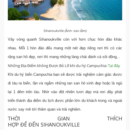
Sihanoukville (Ảnh: sưu tầm)
Vây vòng quanh Sihanoukville còn với hơn chục hòn đảo khác
nhau. Mỗi 1 hòn đảo đểu mang một nét đẹp riêng nơi thì có các
rặng san hô đẹp, nơi thì mang những làng chài đánh cá sôi động,..
Những Địa Điểm không Được Bỏ Lỡ khi du hý Campuchia:
Tại đây
Khi du hý biển Campuchia bạn sẽ được trải nghiệm cảm giác được
đi tàu ra biển, lặn và ngắm những rạn san hô xinh đẹp hoặc là ngủ
lại 1 đêm trên tàu. Nhờ vào đột nhiên tươi đẹp mà nơi đây phát
triển thành địa điểm du lịch được phần lớn du khách trong và ngoài
nước say mê tới thăm quan và trải nghiệm.
THỜI GIAN THÍCH
HỢP ĐỂ ĐẾN SIHANOUKVILLE