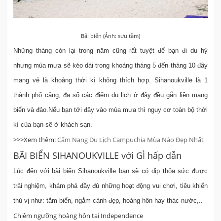
Bãi biển (Ảnh: sưu tầm)
Những tháng còn lại trong năm cũng rất tuyệt để bạn đi du hý
nhưng mùa mưa sẽ kéo dài trong khoảng tháng 5 đến tháng 10 đây
mang vẻ là khoảng thời kì không thích hợp. Sihanoukville là 1
thành phố cảng, đa số các điểm du lịch ở đây đều gắn liền mang
biển và đảo.Nếu bạn tới đây vào mùa mưa thì nguy cơ toàn bộ thời
kì của bạn sẽ ở khách sạn.
>>>Xem thêm:
Cẩm Nang Du Lịch Campuchia Mùa Nào Đẹp Nhất
BÃI BIỂN SIHANOUKVILLE với GÌ hấp dẫn
Lúc đến với bãi biển Sihanoukville bạn sẽ có dịp thỏa sức được
trải nghiệm, khám phá đầy đủ những hoạt động vui chơi, tiêu khiển
thú vị như: tắm biển, ngắm cảnh đẹp, hoàng hôn hay thác nước,..
Chiêm ngưỡng hoàng hôn tại Independence