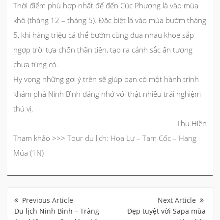
Thời điểm phù hợp nhất để đến Cúc Phương là vào mùa
khô (tháng 12 – tháng 5). Đặc biệt là vào mùa bướm tháng
5, khi hàng triệu cá thể bướm cùng đua nhau khoe sắp
ngợp trời tựa chốn thần tiên, tạo ra cảnh sắc ấn tượng
chưa từng có.
Hy vọng những gợi ý trên sẽ giúp bạn có một
hành trình
khám phá Ninh Bình
đáng nhớ với thật nhiều trải nghiệm
thú vị.
Thu Hiền
Tham khảo >>>
Tour du lịch: Hoa Lư – Tam Cốc – Hang
Múa (1N)
Điều
hướng
bài
Du lịch Ninh Bình – Tràng
Đẹp tuyệt vời Sapa mùa
viết