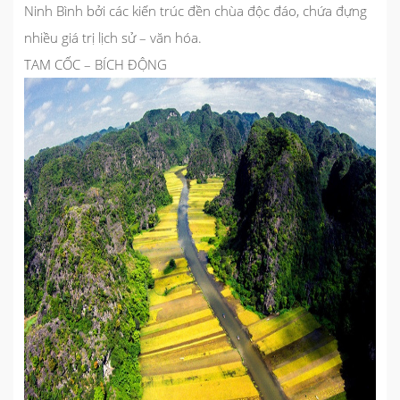
Ninh Bình
bởi các kiến trúc đền chùa độc đáo, chứa đựng
nhiều giá trị lịch sử – văn hóa.
TAM CỐC – BÍCH ĐỘNG