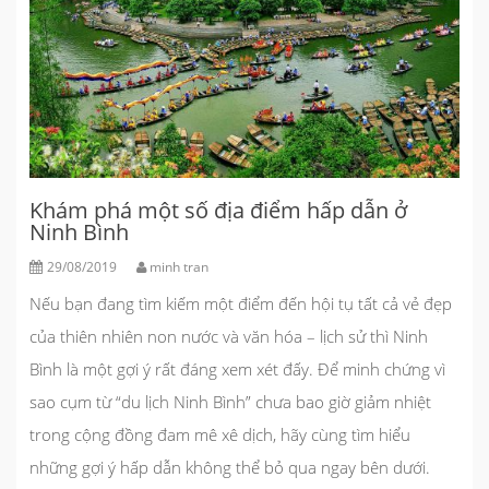
Khám phá một số địa điểm hấp dẫn ở
Ninh Bình
29/08/2019
minh tran
Nếu bạn đang tìm kiếm một điểm đến hội tụ tất cả vẻ đẹp
của thiên nhiên non nước và văn hóa – lịch sử thì Ninh
Bình là một gợi ý rất đáng xem xét đấy. Để minh chứng vì
sao cụm từ “
du lịch Ninh Bình
” chưa bao giờ giảm nhiệt
trong cộng đồng đam mê xê dịch, hãy cùng tìm hiểu
những gợi ý hấp dẫn không thể bỏ qua ngay bên dưới.