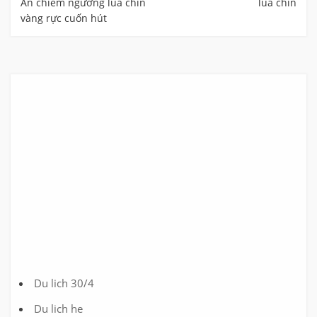
An chiêm ngưỡng lúa chín
lúa chín
vàng rực cuốn hút
Du lich 30/4
Du lich he