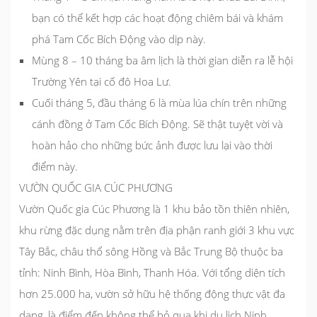
bạn có thể kết hợp các hoạt động chiêm bái và khám
phá Tam Cốc Bích Động vào dịp này.
Mùng 8 – 10 tháng ba âm lịch là thời gian diễn ra lễ hội
Trường Yên tại cố đô Hoa Lư.
Cuối tháng 5, đầu tháng 6 là mùa lúa chín trên những
cánh đồng ở Tam Cốc Bích Động. Sẽ thật tuyệt vời và
hoàn hảo cho những bức ảnh được lưu lại vào thời
điểm này.
VƯỜN QUỐC GIA CÚC PHƯƠNG
Vườn Quốc gia Cúc Phương là 1 khu bảo tồn thiên nhiên,
khu rừng đặc dụng nằm trên địa phận ranh giới 3 khu vực
Tây Bắc, châu thổ sông Hồng và Bắc Trung Bộ thuộc ba
tỉnh: Ninh Bình, Hòa Bình, Thanh Hóa. Với tổng diện tích
hơn 25.000 ha, vườn sở hữu hệ thống động thực vật đa
dạng, là điểm đến không thể bỏ qua khi
du lịch Ninh