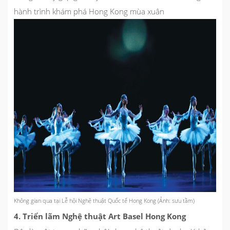
hành trình khám phá Hong Kong mùa xuân
Không gian qua tại Lễ hội Nghệ thuật Quốc tế Hong Kong (Ảnh: sưu tầm)
4. Triển lãm Nghệ thuật Art Basel Hong Kong