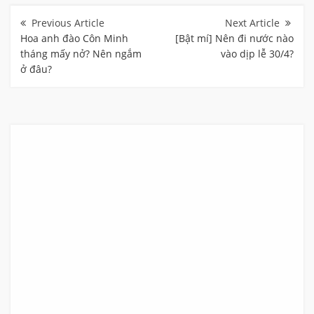
Điều
hướng
bài
Hoa anh đào Côn Minh
[Bật mí] Nên đi nước nào
viết
tháng mấy nở? Nên ngắm
vào dịp lễ 30/4?
ở đâu?