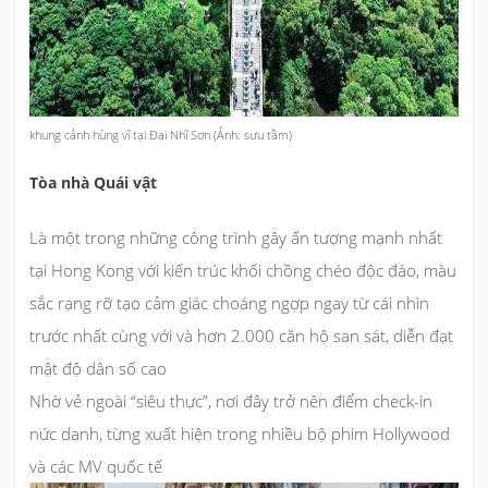
khung cảnh hùng vĩ tại Đại Nhĩ Sơn (Ảnh: sưu tầm)
Tòa nhà Quái vật
Là một trong những công trình gây ấn tượng mạnh nhất
tại Hong Kong với kiến trúc khối chồng chéo độc đáo, màu
sắc rạng rỡ tạo cảm giác choáng ngợp ngay từ cái nhìn
trước nhất cùng với và hơn 2.000 căn hộ san sát, diễn đạt
mật độ dân số cao
Nhờ vẻ ngoài “siêu thực”, nơi đây trở nên điểm check-in
nức danh, từng xuất hiện trong nhiều bộ phim Hollywood
và các MV quốc tế