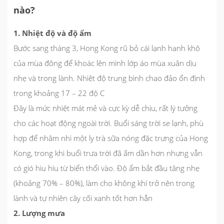
nào?
1. Nhiệt độ và độ ẩm
Bước sang tháng 3, Hong Kong rũ bỏ cái lạnh hanh khô
của mùa đông để khoác lên mình lớp áo mùa xuân dịu
nhẹ và trong lành. Nhiệt độ trung bình chao đảo ổn định
trong khoảng
17 – 22 độ C
Đây là mức nhiệt mát mẻ và cực kỳ dễ chịu, rất lý tưởng
cho các hoạt động ngoài trời. Buổi sáng trời se lạnh, phù
hợp để nhâm nhi một ly trà sữa nóng đặc trưng của Hong
Kong, trong khi buổi trưa trời đã ấm dần hơn nhưng vẫn
có gió hiu hiu từ biển thổi vào. Độ ẩm bắt đầu tăng nhẹ
(khoảng 70% – 80%), làm cho không khí trở nên trong
lành và tự nhiên cây cối xanh tốt hơn hẳn
2. Lượng mưa