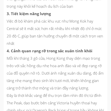
trọng này khỏi kế hoạch du lịch của bạn
3. Tiết kiệm năng lượng
Việc đi bộ khám phá các khu vực như Mong Kok hay
Central sẽ ít mất sức hơn rất nhiều khi nhiệt độ chỉ ở mức
20 độ C, giúp bạn tận hưởng chuyến đi một cách trọn vẹn
nhất
4. Cảnh quan rạng rỡ trong sắc xuân tinh khôi
Mỗi khi tháng 3 gõ cửa, Hong Kong thay diện mạo trong
trẻo với sắc hồng dịu nhẹ hoa anh đào và vẻ đẹp rạng rỡ
của đỗ quyên nở rộ. Dưới ánh nắng xuân dịu dàng, độ ẩm
tăng nhẹ mang theo sinh khí tươi mới, khiến không gian
càng trở thành thơ mộng và tràn đầy năng lượng.
Đây là thời khắc vàng để thu trọn tầm nhìn đô thị từ đỉnh
The Peak, dạo bước bên cảng Victoria huyền thoại hay
chinh phục núi Dragon’s Back hùng vĩ trong bầu không khí