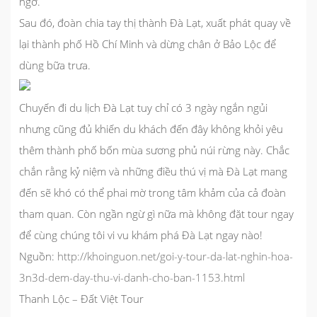
ngờ.
Sau đó, đoàn chia tay thị thành Đà Lạt, xuất phát quay về
lại thành phố Hồ Chí Minh và dừng chân ở Bảo Lộc để
dùng bữa trưa.
Chuyến đi du lịch Đà Lạt tuy chỉ có 3 ngày ngắn ngủi
nhưng cũng đủ khiến du khách đến đây không khỏi yêu
thêm thành phố bốn mùa sương phủ núi rừng này. Chắc
chắn rằng kỷ niệm và những điều thú vị mà Đà Lạt mang
đến sẽ khó có thể phai mờ trong tâm khảm của cả đoàn
tham quan. Còn ngần ngừ gì nữa mà không đặt tour ngay
để cùng chúng tôi vi vu khám phá Đà Lạt ngay nào!
Nguồn:
http://khoinguon.net/goi-y-tour-da-lat-nghin-hoa-
3n3d-dem-day-thu-vi-danh-cho-ban-1153.html
Thanh Lộc – Đất Việt Tour