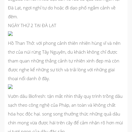
Đà Lạt, ngơi nghỉ tự do hoặc đi dạo phố ngắm cảnh về
đêm.
NGÀY THỨ 2 TẠI ĐÀ LẠT
Hồ Than Thở:
với phong cảnh thiên nhiên hùng vĩ và nên
thơ của núi rừng Tây Nguyên, du khách không chỉ được
tham quan những thắng cảnh tự nhiên xinh đẹp mà còn
được nghe kể những sự tích và trải lòng với những giai
thoại nổi danh ở đây.
Vườn dâu Biofresh:
tận mắt nhìn thấy quy trình trồng dâu
sạch theo công nghệ của Pháp, an toàn và không chất
hóa học độc hại. song song thưởng thức những quả dâu
chín mọng vừa được hái trên cây để cảm nhận rõ hơn mùi
vị tươi ngon của dâu đặc sản.