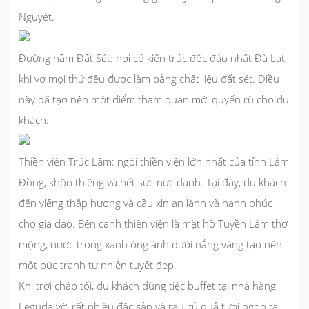
Nguyệt.
Đường hầm Đất Sét:
nơi có kiến trúc độc đáo nhất Đà Lạt
khi vơ mọi thứ đều được làm bằng chất liệu đất sét. Điều
này đã tạo nên một điểm tham quan mới quyến rũ cho du
khách.
Thiền viện Trúc Lâm:
ngôi thiền viện lớn nhất của tỉnh Lâm
Đồng, khôn thiêng và hết sức nức danh. Tại đây, du khách
đến viếng thắp hương và cầu xin an lành và hạnh phúc
cho gia đạo. Bên cạnh thiền viện là mặt hồ Tuyền Lâm thơ
mộng, nước trong xanh óng ánh dưới nắng vàng tạo nên
một bức tranh tự nhiên tuyệt đẹp.
Khi trời chập tối, du khách dùng tiệc buffet tại nhà hàng
Leguda với rất nhiều đặc sản và rau củ quả tươi ngon tại