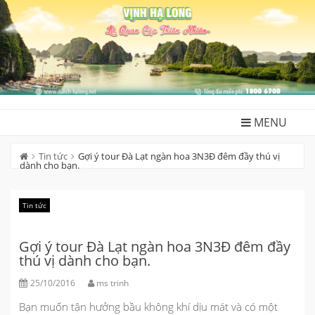
Skip
to
content
MENU
Tin tức
Gợi ý tour Đà Lạt ngàn hoa 3N3Đ đêm đầy thú vị
dành cho bạn.
Tin tức
Gợi ý tour Đà Lạt ngàn hoa 3N3Đ đêm đầy
thú vị dành cho bạn.
25/10/2016
ms trinh
Bạn muốn tận hưởng bầu không khí dịu mát và có một