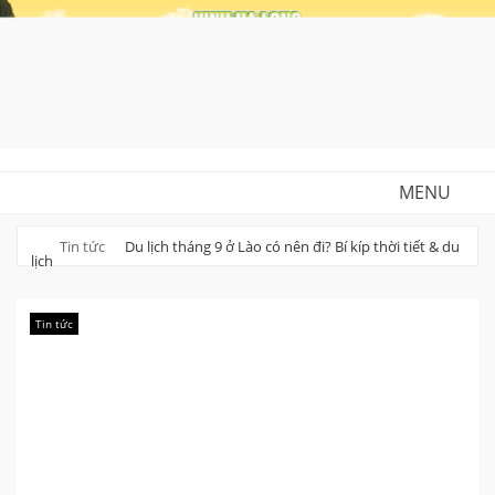
Skip
to
content
MENU
Tin tức
Du lịch tháng 9 ở Lào có nên đi? Bí kíp thời tiết & du
lịch
Tin tức