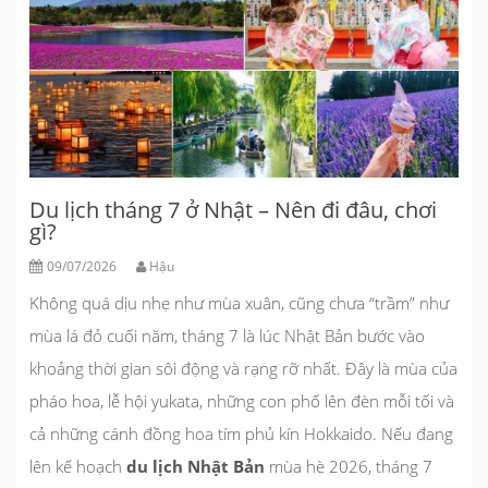
Du lịch tháng 7 ở Nhật – Nên đi đâu, chơi
gì?
09/07/2026
Hậu
Không quá dịu nhẹ như mùa xuân, cũng chưa “trầm” như
mùa lá đỏ cuối năm, tháng 7 là lúc Nhật Bản bước vào
khoảng thời gian sôi động và rạng rỡ nhất. Đây là mùa của
pháo hoa, lễ hội yukata, những con phố lên đèn mỗi tối và
cả những cánh đồng hoa tím phủ kín Hokkaido. Nếu đang
lên kế hoạch
du lịch Nhật Bản
mùa hè 2026, tháng 7