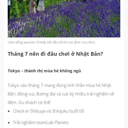
Cánh đồng lavender ở Nhật bắt đầu nở tím rực (Ảnh: Sưu tầm)
Tháng 7 nên đi đâu chơi ở Nhật Bản?
Tokyo – thành thị mùa hè không ngủ
Tokyo vào tháng 7 mang đúng tinh thần mùa hè Nhật
Bản: đông vui, đương đại và cực kỳ nhiều trải nghiệm về
đêm. Du khách có thể:
Check-in Shibuya và Shinjuku buổi tối
Trải nghiệm teamLab Planets