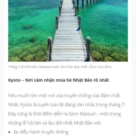
Tháng 7 là thời khắc Okinawa bước vào mùa đẹp nhất (Ảnh: Sưu tầm)
Kyoto – Nơi cảm nhận mùa hè Nhật Bản rõ nhất
Nếu muốn tìm một nơi vừa truyền thống vừa đậm chất
Nhật, Kyoto là tuyển lựa rất đáng cân nhắc trong tháng 7.
Đây cũng là thời điểm diễn ra Gion Matsuri – một trong
những lễ hội lớn và lâu đời nhất Nhật Bản với:
Xe diễu hành truyền thống