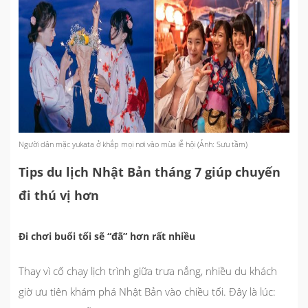
Người dân mặc yukata ở khắp mọi nơi vào mùa lễ hội (Ảnh: Sưu tầm)
Tips du lịch Nhật Bản tháng 7 giúp chuyến
đi thú vị hơn
Đi chơi buổi tối sẽ “đã” hơn rất nhiều
Thay vì cố chạy lịch trình giữa trưa nắng, nhiều du khách
giờ ưu tiên khám phá Nhật Bản vào chiều tối. Đây là lúc: