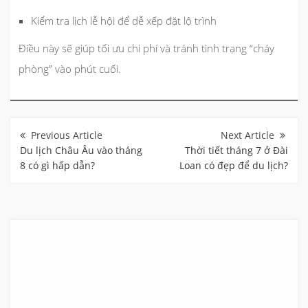
Kiểm tra lịch lễ hội để dễ xếp đặt lộ trình
Điều này sẽ giúp tối ưu chi phí và tránh tình trạng “cháy
phòng” vào phút cuối.
Điều
hướng
bài
Du lịch Châu Âu vào tháng
Thời tiết tháng 7 ở Đài
viết
8 có gì hấp dẫn?
Loan có đẹp để du lịch?