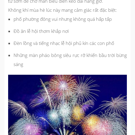
từ sớm để chờ màn biểu diễn kéo dài hàng giờ.
Không khí mùa hè lúc này mang cảm giác rất đặc biệt:
phố phường đông vui nhưng không quá hấp tấp
Đồ ăn lễ hội thơm khắp nơi
Đèn lồng và tiếng nhạc lễ hội phủ kín các con phố
Những màn pháo bông siêu rực rỡ khiến bầu trời bừng
sáng