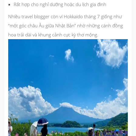
Rất hợp cho nghỉ dưỡng hoặc du lịch gia đình
Nhiều travel blogger còn ví Hokkaido tháng 7 giống như
“một góc châu Âu giữa Nhật Bản” nhờ những cánh đồng
hoa trải dài và khung cảnh cực kỳ thơ mộng.