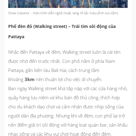
Show Cabaret – màn trình diễn nghệ thuật rạng rỡ sắc màu (Ảnh sưu tầm)
Phố đèn đỏ (Walking street) – Trái tim sôi động của
Pattaya
Nhắc đến Pattaya về đêm, Walking street luôn là cái tên
được nhớ đến trước nhất. Con phố nằm ở phía Nam
Pattaya, gần bến tàu Bali Hai, cách trung tầm
khoảng
3km
nên thuận lợi cho việc di chuyển.
Ban ngày Walking street khá tấp nập với các cửa hàng nhỏ,
quầy hàng lưu niệm và khu bán đồ thủ công, thích hợp
cho du khách dạo chơi và cảm nhận được nhịp sống của
người dân địa phương. Nhưng khi về đêm, con phố lại trở
nên điểm giải trí sôi động với hàng loạt quán bar, sân khấu
nhạc sống và các khu vui chơi hoạt động đến đêm.