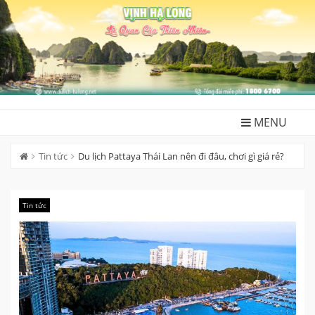
Skip
to
content
MENU
Tin tức
Du lịch Pattaya Thái Lan nên đi đâu, chơi gì giá rẻ?
Tin tức