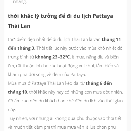
nhàng.
thời khắc lý tưởng để đi du lịch Pattaya
Thái Lan
thời điểm đẹp nhất để đi du lịch Thái Lan là vào
tháng 11
đến tháng 3.
Thời tiết lúc này bước vào mùa khô nhiệt độ
trung bình từ
khoảng 23–32°C
, ít mưa, nắng dịu và biển
êm, rất thuận lợi cho các hoạt động vui chơi, tắm biển và
khám phá đời sống về đêm của Pattaya.
Mùa mưa ở Pattaya Thái Lan kéo dài từ
tháng 6 đến
tháng 10
, thời khắc này hay có những cơn mưa đột nhiên,
độ ẩm cao nên du khách hạn chế đến du lịch vào thời gian
này.
Tuy nhiên, với những ai không quá phụ thuộc vào thời tiết
và muốn tiết kiệm phí thì mùa mưa vẫn là lựa chọn phù