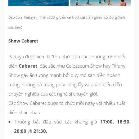
Đảo Coral Pattaya – Thiên đường biển xanh với loạt trải nghiệm sôi động (Ảnh
sưu tầm)
Show Cabaret
Pattaya được xem là “thủ phủ” của các chương trình biểu
diễn
Cabaret
, đặc sắc như Colosseum Show hay Tiffany
Show gây ấn tượng mạnh bởi quy mô sàn diễn hoành
tráng, những bộ trang phục lộng lẫy và phần biểu diễn
chuyên nghiệp của các nghệ sĩ chuyển giới.
Các Show Cabaret được tổ chức mỗi ngày với nhiều suất
diễn khác nhau:
Thường bắt đầu vào các khung giờ
17:00, 18:30,
20:00
và
21:30.