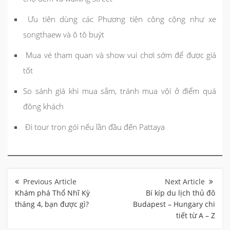
Ưu tiên dùng các Phương tiện công cộng như xe
songthaew và ô tô buýt
Mua vé tham quan và show vui chơi sớm để được giá
tốt
So sánh giá khi mua sắm, tránh mua vội ở điểm quá
đông khách
Đi tour trọn gói nếu lần đầu đến Pattaya
Điều
hướng
bài
Khám phá Thổ Nhĩ Kỳ
Bí kíp du lịch thủ đô
viết
tháng 4, bạn được gì?
Budapest – Hungary chi
tiết từ A – Z