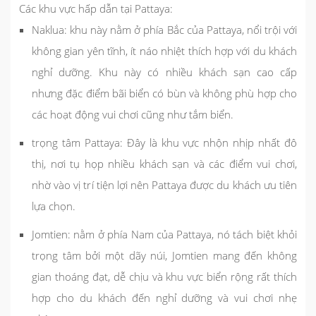
Các khu vực hấp dẫn tại Pattaya:
Naklua:
khu này nằm ở phía Bắc của Pattaya, nổi trội với
không gian yên tĩnh, ít náo nhiệt thích hợp với du khách
nghỉ dưỡng. Khu này có nhiều khách sạn cao cấp
nhưng đặc điểm bãi biển có bùn và không phù hợp cho
các hoạt động vui chơi cũng như tắm biển.
trọng tâm Pattaya:
Đây là khu vực nhộn nhịp nhất đô
thị, nơi tụ họp nhiều khách sạn và các điểm vui chơi,
nhờ vào vị trí tiện lợi nên Pattaya được du khách ưu tiên
lựa chọn.
Jomtien:
nằm ở phía Nam của Pattaya, nó tách biệt khỏi
trọng tâm bởi một dãy núi, Jomtien mang đến không
gian thoáng đạt, dễ chịu và khu vực biển rộng rất thích
hợp cho du khách đến nghỉ dưỡng và vui chơi nhẹ