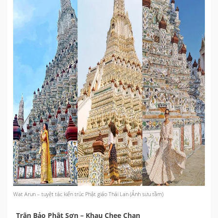
Wat Arun – tuyệt tác kiến trúc Phật giáo Thái Lan (Ảnh sưu tầm)
Trân Bảo Phật Sơn – Khau Chee Chan