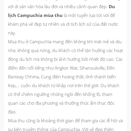
với di sản văn hóa lâu đời và nhiều cảnh quan đẹp.
Du
lịch Campuchia mùa thu
là một tuyển lựa tót vời để
khám phá vẻ đẹp tự nhiên và di tích lịch sử của đất nước
này.
Mùa thu ở Campuchia mang đến không khí mát mẻ và dịu
nhẹ, không quá nóng, du khách có thể tận hưởng các hoạt
động du lịch mà không bị ảnh hưởng bởi nhiệt độ cao. Các
điểm đến nổi tiếng như Angkor Wat, Sihanoukville, Đền
Banteay Chhma, Cung điện hoàng thất, tỉnh thành biển
Kep,… cuốn du khách từ khắp nơi trên thế giới. Du khách
có thể chiêm ngưỡng những ngôi đền khổng lồ, tham
quan các chợ địa phương và thưởng thức ẩm thực độc
đáo.
Mùa thu cũng là khoảng thời gian để tham gia các lễ hội và
sự kiện truyền thống của Campuchia. Với vẻ đẹp thiên