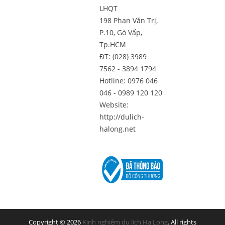
LHQT
198 Phan Văn Trị,
P.10, Gò Vấp,
Tp.HCM
ĐT: (028) 3989
7562 - 3894 1794
Hotline: 0976 046
046 - 0989 120 120
Website:
http://dulich-
halong.net
Copyright © 2026
Kinh nghiệm du lịch Hạ Long
. All rights