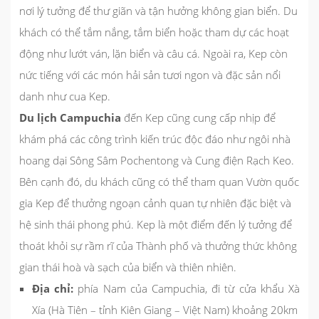
nơi lý tưởng để thư giãn và tận hưởng không gian biển. Du
khách có thể tắm nắng, tắm biển hoặc tham dự các hoạt
động như lướt ván, lặn biển và câu cá. Ngoài ra, Kep còn
nức tiếng với các món hải sản tươi ngon và đặc sản nổi
danh như cua Kep.
Du lịch Campuchia
đến Kep cũng cung cấp nhịp để
khám phá các công trình kiến trúc độc đáo như ngôi nhà
hoang dại Sông Sâm Pochentong và Cung điện Rạch Keo.
Bên cạnh đó, du khách cũng có thể tham quan Vườn quốc
gia Kep để thưởng ngoạn cảnh quan tự nhiên đặc biệt và
hệ sinh thái phong phú. Kep là một điểm đến lý tưởng để
thoát khỏi sự rầm rĩ của Thành phố và thưởng thức không
gian thái hoà và sạch của biển và thiên nhiên.
Địa chỉ:
phía Nam của Campuchia, đi từ cửa khẩu Xà
Xía (Hà Tiên – tỉnh Kiên Giang – Việt Nam) khoảng 20km