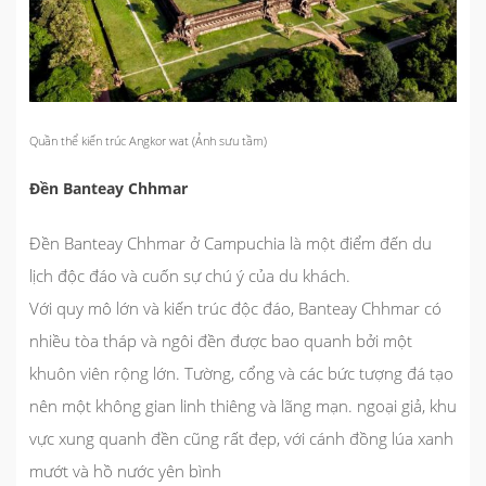
Quần thể kiến trúc Angkor wat (Ảnh sưu tầm)
Đền Banteay Chhmar
Đền Banteay Chhmar ở Campuchia là một điểm đến du
lịch độc đáo và cuốn sự chú ý của du khách.
Với quy mô lớn và kiến trúc độc đáo, Banteay Chhmar có
nhiều tòa tháp và ngôi đền được bao quanh bởi một
khuôn viên rộng lớn. Tường, cổng và các bức tượng đá tạo
nên một không gian linh thiêng và lãng mạn. ngoại giả, khu
vực xung quanh đền cũng rất đẹp, với cánh đồng lúa xanh
mướt và hồ nước yên bình