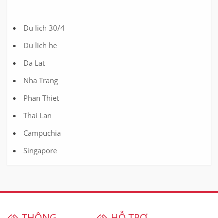
Du lich 30/4
Du lich he
Da Lat
Nha Trang
Phan Thiet
Thai Lan
Campuchia
Singapore
THÔNG
HỖ TRỢ