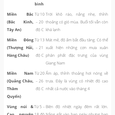
bình
Miền Bắc
Từ 10
Trời khô ráo, nắng nhẹ, thỉnh
(Bắc Kinh,
– 20
thoảng có gió mùa. Buổi tối vẫn còn
Tây An)
độ C
khá lạnh
Miền Đông
Từ 13
Mát mẻ, độ ấm bắt đầu tăng. Có thể
(Thượng Hải,
– 21
xuất hiện những cơn mưa xuân
Hàng Châu)
độ C
phân phất đặc trưng của vùng
Giang Nam
Miền Nam
Từ 20
Ấm áp, thỉnh thoảng hơi nóng về
(Quảng Châu,
– 26
trưa. Đây là vùng có nhiệt độ cao
Thâm
độ C
nhất cả nước vào tháng 4
Quyến)
Vùng núi &
Từ 5 –
Biên độ nhiệt ngày đêm rất lớn.
Cao nguyên
18 độ
Nắng gắt vào ban ngày nhưng ban