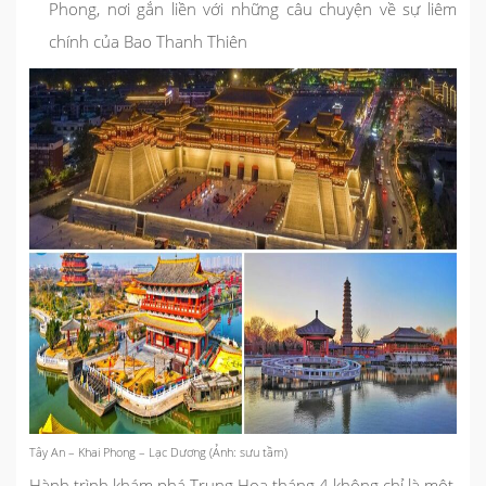
Phong, nơi gắn liền với những câu chuyện về sự liêm
chính của Bao Thanh Thiên
Tây An – Khai Phong – Lạc Dương (Ảnh: sưu tầm)
Hành trình khám phá Trung Hoa tháng 4 không chỉ là một