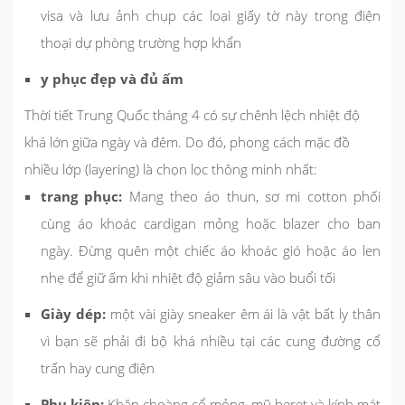
visa và lưu ảnh chụp các loại giấy tờ này trong điện
thoại dự phòng trường hợp khẩn
y phục đẹp và đủ ấm
Thời tiết Trung Quốc tháng 4 có sự chênh lệch nhiệt độ
khá lớn giữa ngày và đêm. Do đó, phong cách mặc đồ
nhiều lớp (layering) là chọn lọc thông minh nhất:
trang phục:
Mang theo áo thun, sơ mi cotton phối
cùng áo khoác cardigan mỏng hoặc blazer cho ban
ngày. Đừng quên một chiếc áo khoác gió hoặc áo len
nhẹ để giữ ấm khi nhiệt độ giảm sâu vào buổi tối
Giày dép:
một vài giày sneaker êm ái là vật bất ly thân
vì bạn sẽ phải đi bộ khá nhiều tại các cung đường cổ
trấn hay cung điện
Phụ kiện:
Khăn choàng cổ mỏng, mũ beret và kính mát