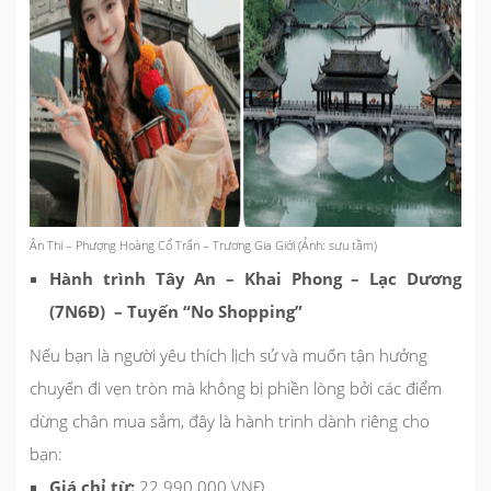
Ân Thi – Phượng Hoàng Cổ Trấn – Trương Gia Giới (Ảnh: sưu tầm)
Hành trình Tây An – Khai Phong – Lạc Dương
(7N6Đ) – Tuyến “No Shopping”
Nếu bạn là người yêu thích lịch sử và muốn tận hưởng
chuyến đi vẹn tròn mà không bị phiền lòng bởi các điểm
dừng chân mua sắm, đây là hành trình dành riêng cho
bạn:
Giá chỉ từ:
22.990.000 VNĐ