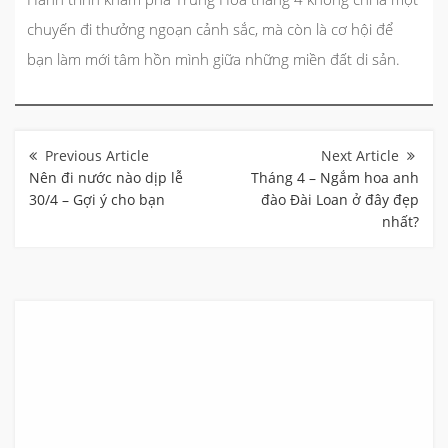
chuyến đi thưởng ngoạn cảnh sắc, mà còn là cơ hội để
bạn làm mới tâm hồn mình giữa những miền đất di sản.
Điều
hướng
bài
Nên đi nước nào dịp lễ
Tháng 4 – Ngắm hoa anh
viết
30/4 – Gợi ý cho bạn
đào Đài Loan ở đây đẹp
nhất?