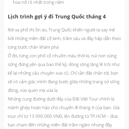
hoa nở rộ nhất trong năm
Lịch trình gợi ý đi Trung Quốc tháng 4
Rời xa phố thị ồn ào, Trung Quốc khiến người ta say mê
bởi những miền đất cổ kính, trầm sâu và đầy hấp dẫn theo
từng bước chân khám phá
Ở đó, từng con phố cổ nhuốm màu thời kì, núi non sừng
sững đứng yên qua bao thế kỷ, dòng sông lặng lẽ trôi như
kể lại những câu chuyện xưa cũ. Chỉ cần đặt chân tới, bạn
sẽ có cảm giác mình đang bước giữa những trang sử sống
động, vừa quen mà vừa lạ
Những cung đường dưới đây của Đất Việt Tour chính là
mảnh ghép hoàn hảo cho chuyến đi tháng 4 của bạn. Giá
tour chỉ từ
13.990.000 VNĐ
, lên đường từ TP.HCM – đưa
bạn chạm đến những miền đất trầm ngâm nhưng đầy