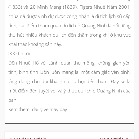
(1833) và 20 Minh Mạng (1839). Tigers Nhuệ Năm 2001,
chùa đã được vinh dự được công nhận là di tích lịch sử cấp
tỉnh, các điểm tham quan du lịch ở Quảng Ninh là nổi tiếng
thu hút nhiều khách du lịch đến thăm trong khi ở khu vực
khai thác khoáng sản này.
>>>
tin tức
Đền Nhuệ Hổ với cảnh quan thơ mộng, không gian yên
tĩnh, bình tĩnh luôn luôn mang lại một cảm giác yên bình,
lắng đọng cho đội khách có cơ hội đến thăm. Đây sẽ là
một điểm đến tuyệt vời và ý thức du lịch ở Quảng Ninh của
bạn.
Xem thêm:
dai ly ve may bay
Điều
hướng