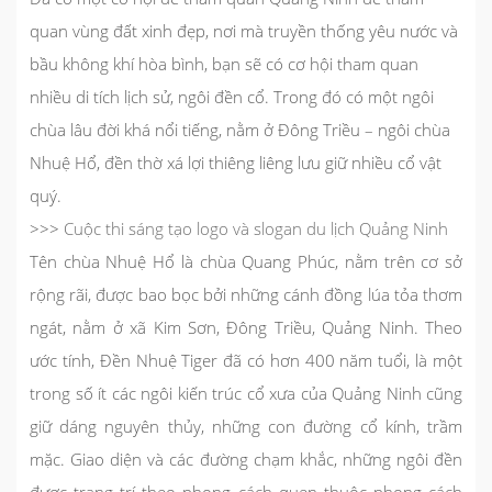
quan vùng đất xinh đẹp, nơi mà truyền thống yêu nước và
bầu không khí hòa bình, bạn sẽ có cơ hội tham quan
nhiều di tích lịch sử, ngôi đền cổ. Trong đó có một ngôi
chùa lâu đời khá nổi tiếng, nằm ở Đông Triều – ngôi chùa
Nhuệ Hổ, đền thờ xá lợi thiêng liêng lưu giữ nhiều cổ vật
quý.
>>>
Cuộc thi sáng tạo logo và slogan du lịch Quảng Ninh
Tên chùa Nhuệ Hổ là chùa Quang Phúc, nằm trên cơ sở
rộng rãi, được bao bọc bởi những cánh đồng lúa tỏa thơm
ngát, nằm ở xã Kim Sơn, Đông Triều, Quảng Ninh. Theo
ước tính, Đền Nhuệ Tiger đã có hơn 400 năm tuổi, là một
trong số ít các ngôi kiến trúc cổ xưa của Quảng Ninh cũng
giữ dáng nguyên thủy, những con đường cổ kính, trầm
mặc. Giao diện và các đường chạm khắc, những ngôi đền