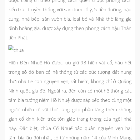
được trang trí theo phong cách quen thuộc phong cách
kiến trúc truyền thống với sanctum cố ý, 5 tiền đường, hậu
cung, nhà bếp, sân vườn bia, loại bỏ và Nhà thờ làng gia
đình hoàng gia, được xây dựng theo phong cách hậu Thân
tiền Phật.
Hiện Đền Nhuệ Hồ được lưu giữ 98 hiện vật cổ, hầu hết
trong số đó bạn có hệ thống từ các bức tượng đất nung
thời nhà Lê còn nguyên vẹn, rất hiếm, không chỉ ở Quảng
Ninh quốc gia đó. Ngoài ra, đền còn có một hệ thống các
tấm bia tưởng niệm Hồ Nhuệ được sắp xếp theo cùng một
người nhiều cổ vật thờ cúng, góp phần tăng thêm không
gian cổ kính, kiến trúc tôn giáo trang trọng của ngôi nhà
này. Đặc biệt, chùa Cổ Nhuế bảo quản nguyên vẹn hai
tấm bia lâu đời nhất, có từ những năm 14 của Minh Mạng