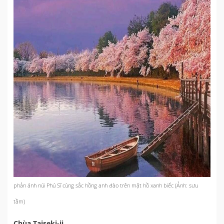
phản ánh núi Phú Sĩ cùng sắc hồng anh đào trên mặt hồ xanh biếc (Ảnh: sưu
tầm)
Chùa Taiseki-ji