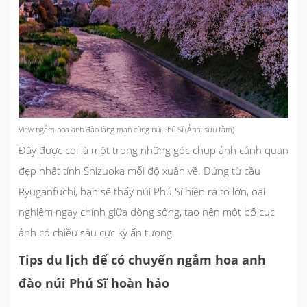
View ngắm hoa anh đào lãng mạn cùng núi Phú Sĩ (Ảnh: sưu tầm)
Đây được coi là một trong những góc chụp ảnh cảnh quan
đẹp nhất tỉnh Shizuoka mỗi độ xuân về. Đứng từ cầu
Ryuganfuchi, bạn sẽ thấy núi Phú Sĩ hiện ra to lớn, oai
nghiêm ngay chính giữa dòng sông, tạo nên một bố cục
ảnh có chiều sâu cực kỳ ấn tượng.
Tips du lịch để có chuyến ngắm hoa anh
đào núi Phú Sĩ hoàn hảo