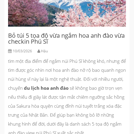
Bỏ túi 5 tọa độ vừa ngắm hoa anh đào vừa
checkin Phú Sĩ
10/03/2026
Hậu
tìm một địa điểm để ngắm núi Phú Sĩ không khó, nhưng để
tìm được góc nhìn nơi hoa anh đào nở rộ bao quanh ngọn
núi hùng vĩ này lại là một nghệ thuật. Đối với nhiều người,
chuyến
du lịch hoa anh đào
sẽ không bao giờ trọn vẹn
nếu thiếu đi giây lát được tận mắt chiêm ngưỡng sắc hồng
của Sakura hòa quyện cùng đỉnh núi tuyết trắng xóa đặc
trưng của Nhật Bản. Để giúp bạn không bỏ lỡ những
khung hình để đời, dưới đây là danh sách 5 tọa độ ngắm
anh đào view núi Phú Sĩ xuất sắc nhất.