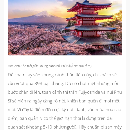
Hoa anh đào trổi giữa khung cảnh núi Phú Sĩ (Ảnh: sưu tầm)
Để chạm tay vào khung cảnh thần tiên này, du khách sẽ
cần vượt qua 398 bậc thang. Dù có chút mệt nhưng mỗi
bước chân đi lên, toàn cảnh thị trấn Fujiyoshida và núi Phú
Sĩ sẽ hiện ra ngày càng rõ nét, khiến bạn quên đi mọi mệt
mỏi. Vì đây là điểm đến cực kỳ nức danh, vào mùa hoa cao
điểm, ban quản lý có thể giới hạn thời kì đứng trên đài
quan sát (khoảng 5-10 phút/người). Hãy chuẩn bị sẵn máy