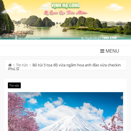
Skip
to
content
MENU
Tin tức
Bỏ túi 5 tọa độ vừa ngắm hoa anh đào vừa checkin
Phú Sĩ
Tin tức