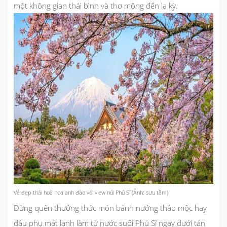
một không gian thái bình và thơ mộng đến lạ kỳ.
Vẻ đẹp thái hoà hoa anh đào với view núi Phú Sĩ (Ảnh: sưu tầm)
Đừng quên thưởng thức món bánh nướng thảo mộc hay
đậu phụ mát lạnh làm từ nước suối Phú Sĩ ngay dưới tán