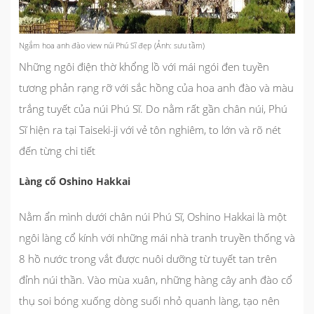
Ngắm hoa anh đào view núi Phú Sĩ đẹp (Ảnh: sưu tầm)
Những ngôi điện thờ khổng lồ với mái ngói đen tuyền
tương phản rạng rỡ với sắc hồng của hoa anh đào và màu
trắng tuyết của núi Phú Sĩ. Do nằm rất gần chân núi, Phú
Sĩ hiện ra tại Taiseki-ji với vẻ tôn nghiêm, to lớn và rõ nét
đến từng chi tiết
Làng cổ Oshino Hakkai
Nằm ẩn mình dưới chân núi Phú Sĩ, Oshino Hakkai là một
ngôi làng cổ kính với những mái nhà tranh truyền thống và
8 hồ nước trong vắt được nuôi dưỡng từ tuyết tan trên
đỉnh núi thần. Vào mùa xuân, những hàng cây anh đào cổ
thụ soi bóng xuống dòng suối nhỏ quanh làng, tạo nên