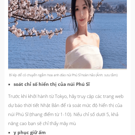
Bí kíp để có chuyến ngắm hoa anh đào núi Phú Sĩ hoàn hảo (Ảnh: sưu tầm)
soát chỉ số hiển thị của núi Phú Sĩ
Trước khi khởi hành từ Tokyo, hãy truy cập các trang web
dự báo thời tiết Nhật Bản để rà soát mức độ hiển thị của
núi Phú Sĩ (thang điểm từ 1-10). Nếu chỉ số dưới 5, khả
năng cao bạn sẽ chỉ thấy mây mù
y phục giữ ấm