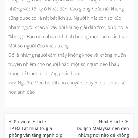
những việc tối kỵ ở Nhật Bản. Cao giọng hoặc nổi khùng
cũng được coi là rất bất lịch sự. Người Nhật còn sợ xúc
phạm người khác, vì vậy đôi khi họ giải đáp “có”, dù ý họ là
“không”. Bạn nên phân tích tình huống một cách cẩn thận.
Một số người đeo khẩu trang
Đó là những người cảm thấy không khỏe và không muốn
truyền nhiễm cho người khác. một số người đeo khẩu
trang để tránh bị dị ứng phấn hoa.
>>> Nguồn:
Mẹo bỏ túi cho chuyến chuyến du lịch xứ sở
hoa anh đào
Điều
hướng
bài
TP Đà Lạt mưa to, giá
Du lịch Malaysia nên đến
viết
phòng vẫn tăng mạnh dịp
những nơi nào để không