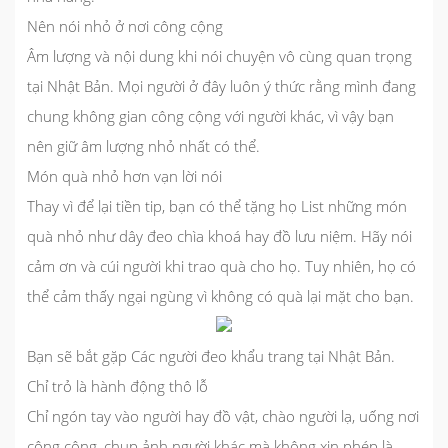
Nên nói nhỏ ở nơi công cộng
Âm lượng và nội dung khi nói chuyện vô cùng quan trọng
tại Nhật Bản. Mọi người ở đây luôn ý thức rằng mình đang
chung không gian công cộng với người khác, vì vậy bạn
nên giữ âm lượng nhỏ nhất có thể.
Món quà nhỏ hơn vạn lời nói
Thay vì để lại tiền tip, bạn có thể tặng họ List những món
quà nhỏ như dây đeo chìa khoá hay đồ lưu niệm. Hãy nói
cảm ơn và cúi người khi trao quà cho họ. Tuy nhiên, họ có
thể cảm thấy ngại ngùng vì không có quà lại mặt cho bạn.
Bạn sẽ bắt gặp Các người đeo khẩu trang tại Nhật Bản.
Chỉ trỏ là hành động thô lỗ
Chỉ ngón tay vào người hay đồ vật, chào người lạ, uống nơi
công cộng, chụp ảnh người khác mà không xin phép là