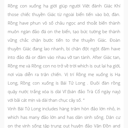
Rồng con xuống hạ giới giúp người Việt đánh Giác Khí
those chiếc thuyền Giác từ ngoài biển tiến vào bờ, đàn.
Rồng have phun vô số châu ngọc and thoắt biến thành
muôn ngàn đảo đá on the biển, tạo bức tường be thành
vững chắc chặn bước tiến to the thuyền Giác. Đoàn
thuyền Giác đang lao nhanh, bị chặn đột ngột đâm have
into đảo đá or đâm vào nhau vỡ tan tành. After Giác tan,
Rồng mẹ và Rồng con no trở về trời which is out lại hạ giới,
nơi vừa diễn ra trận chiến. Vị trí Rồng mẹ xuống is Hạ
Long, Rồng con xuống is Bái Tử Long . Đuôi đàn rồng
quậy nước trắng xóa is dài Vĩ (bán đảo Trà Cổ ngày nay)
với bãi cát mịn và dài than chục cây số. “
Vịnh Bái Tử Long
includes hàng trăm hòn đảo lớn nhỏ, in
which has many đảo lớn and has dân sinh sống. Dân cư
on the vịnh sống tập trung out huyện đảo Vân Đồn and