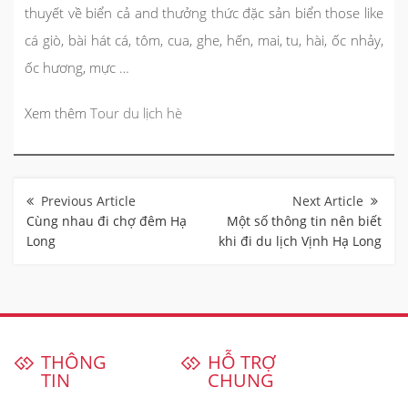
thuyết về biển cả and thưởng thức đặc sản biển those like
cá giò, bài hát cá, tôm, cua, ghe, hến, mai, tu, hài, ốc nhảy,
ốc hương, mực …
Xem thêm
Tour du lịch hè
Điều
hướng
bài
Cùng nhau đi chợ đêm Hạ
Một số thông tin nên biết
viết
Long
khi đi du lịch Vịnh Hạ Long
THÔNG
HỖ TRỢ
TIN
CHUNG