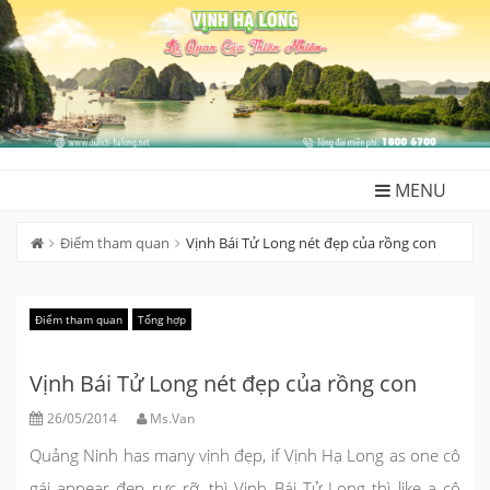
Skip
to
content
MENU
Điểm tham quan
Vịnh Bái Tử Long nét đẹp của rồng con
Điểm tham quan
Tổng hợp
Vịnh Bái Tử Long nét đẹp của rồng con
26/05/2014
Ms.Van
Quảng Ninh has many vịnh đẹp, if Vịnh Hạ Long as one cô
gái appear đẹp rực rỡ, thì Vịnh Bái Tử Long thì like a cô