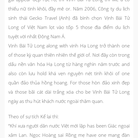
thiếu nữ tinh khôi, đầy mê or. Năm 2006, Công ty du lịch
sinh thái Gecko Travel (Anh) đã bình chọn Vịnh Bái Tử
Long of Việt Nam lọt vào tốp 5 those địa điểm du lịch
tuyệt vời nhất Đông Nam Á.
Vịnh Bái Tử Long
along with vịnh Hạ Long trở thành one
of those kỳ quan thiên nhiên thế giới of. Nơi đây còn trong
dấu nền văn hóa Hạ Long từ hàng nghìn năm trước and
also còn lưu hold khá vẹn nguyên nét tinh khôi of one
quần đảo thủa hồng hoang. For those hòn đảo xinh đẹp
và those bãi cát dài trắng xóa cho be Vịnh Bái Tử Long
ngày as thu hút khách nước ngoài thăm quan.
Theo of sự tích Kể lại thì:
“Khí xưa người dân nước Việt mới lập has been Giác ngoại
xâm Lan. Ngọc Hoàng sai Rồng mẹ have one mang đàn