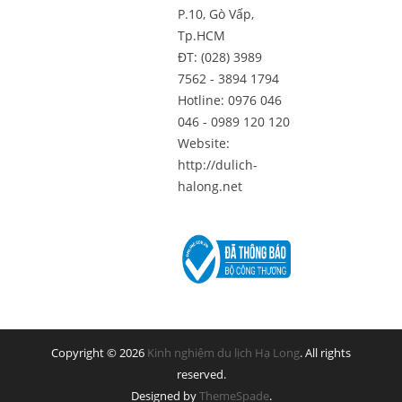
P.10, Gò Vấp,
Tp.HCM
ĐT: (028) 3989
7562 - 3894 1794
Hotline: 0976 046
046 - 0989 120 120
Website:
http://dulich-
halong.net
Copyright © 2026
Kinh nghiệm du lịch Hạ Long
. All rights
reserved.
Designed by
ThemeSpade
.