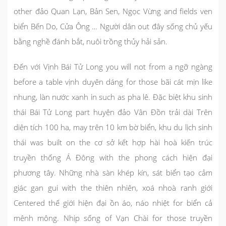
other đảo Quan Lạn, Bản Sen, Ngọc Vừng and fields ven
biển Bến Do, Cửa Ông … Người dân out đây sống chủ yếu
bằng nghề đánh bắt, nuôi trồng thủy hải sản.
Đến với
Vịnh Bái Tử Long
you will not from a ngỡ ngàng
before a table vịnh duyên dáng for those bãi cát mịn like
nhung, làn nước xanh in such as pha lê. Đặc biệt khu sinh
thái Bái Tử Long part huyện đảo Vân Đồn trải dài Trên
diện tích 100 ha, may trên 10 km bờ biển, khu du lịch sinh
thái was built on the cơ sở kết hợp hài hoà kiến trúc
truyền thống Á Đông with the phong cách hiện đại
phương tây. Những nhà sàn khép kín, sát biển tạo cảm
giác gan gui with the thiên nhiên, xoá nhoà ranh giới
Centered thế giới hiện đại ồn áo, náo nhiệt for biển cả
mênh mông. Nhịp sống of Vạn Chài for those truyền