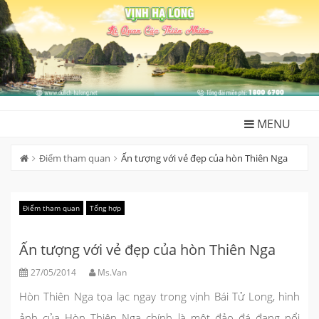
Skip
to
content
MENU
Điểm tham quan
Ấn tượng với vẻ đẹp của hòn Thiên Nga
Điểm tham quan
Tổng hợp
Ấn tượng với vẻ đẹp của hòn Thiên Nga
27/05/2014
Ms.Van
Hòn Thiên Nga tọa lạc ngay trong vịnh Bái Tử Long, hình
ảnh của Hòn Thiên Nga chính là một đảo đá đang nổi