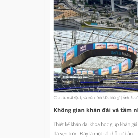
Cấu trúc mái độc lạ và màn hình “siêu khủng” ( Ảnh: Sưu
Không gian khán đài và tầm n
Thiết kế khán đài khoa học giúp khán giả
đá vẹn tròn. Đây là một số chỗ cơ bản: