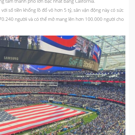
g tâm thành phố lớn bậc nhất bang California.
số tiền khổng lồ đổ vô hơn 5 tỷ, sân vận động này có sức
chứa 70.240 ngườii và có thể mở mang lên hơn 100.000 người cho