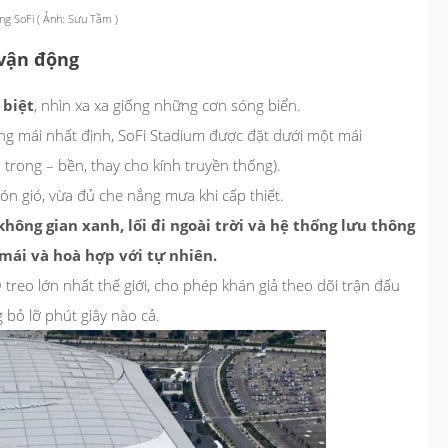
g SoFi ( Ảnh: Sưu Tầm )
 vận động
biệt
, nhìn xa xa giống những cơn sóng biển.
ằng mái nhất định, SoFi Stadium được đặt dưới một mái
trong – bền, thay cho kính truyền thống).
n gió, vừa đủ che nắng mưa khi cấp thiết.
không gian xanh, lối đi ngoài trời và hệ thống lưu thông
mái và hoà hợp với tự nhiên.
treo lớn nhất thế giới, cho phép khán giả theo dõi trận đấu
 bỏ lỡ phút giây nào cả.