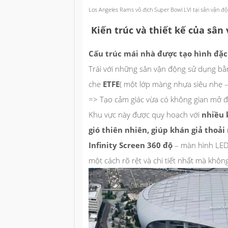
Los Angeles Rams vô địch Super Bowl LVI tại sân vận độn
Kiến trúc và thiết kế của sân
Cấu trúc mái nhà được tạo hình đặc 
Trái với những sân vận động sử dụng b
che
ETFE
( một lớp màng nhựa siêu nhẹ – 
=> Tạo cảm giác vừa có không gian mở đó
Khu vực này được quy hoạch với
nhiều 
gió thiên nhiên, giúp khán giả thoải 
Infinity Screen 360 độ
– màn hình LED 
một cách rõ rệt và chi tiết nhất mà không