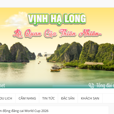
DU LỊCH
CẨM NANG
TIN TỨC
ĐẶC SẢN
KHÁCH SẠN
ận động đăng cai World Cup 2026